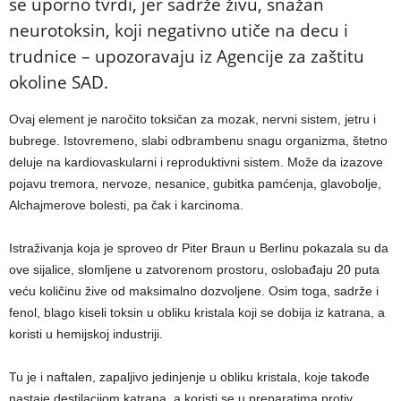
se uporno tvrdi, jer sadrže živu, snažan
neurotoksin, koji negativno utiče na decu i
trudnice – upozoravaju iz Agencije za zaštitu
okoline SAD.
Ovaj element je naročito toksičan za mozak, nervni sistem, jetru i
bubrege. Istovremeno, slabi odbrambenu snagu organizma, štetno
deluje na kardiovaskularni i reproduktivni sistem. Može da izazove
pojavu tremora, nervoze, nesanice, gubitka pamćenja, glavobolje,
Alchajmerove bolesti, pa čak i karcinoma.
Istraživanja koja je sproveo dr Piter Braun u Berlinu pokazala su da
ove sijalice, slomljene u zatvorenom prostoru, oslobađaju 20 puta
veću količinu žive od maksimalno dozvoljene. Osim toga, sadrže i
fenol, blago kiseli toksin u obliku kristala koji se dobija iz katrana, a
koristi u hemijskoj industriji.
Tu je i naftalen, zapaljivo jedinjenje u obliku kristala, koje takođe
nastaje destilacijom katrana, a koristi se u preparatima protiv