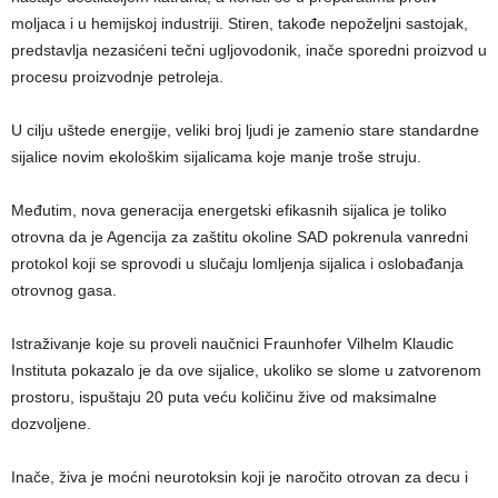
moljaca i u hemijskoj industriji. Stiren, takođe nepoželjni sastojak,
predstavlja nezasićeni tečni ugljovodonik, inače sporedni proizvod u
procesu proizvodnje petroleja.
U cilju uštede energije, veliki broj ljudi je zamenio stare standardne
sijalice novim ekološkim sijalicama koje manje troše struju.
Međutim, nova generacija energetski efikasnih sijalica je toliko
otrovna da je Agencija za zaštitu okoline SAD pokrenula vanredni
protokol koji se sprovodi u slučaju lomljenja sijalica i oslobađanja
otrovnog gasa.
Istraživanje koje su proveli naučnici Fraunhofer Vilhelm Klaudic
Instituta pokazalo je da ove sijalice, ukoliko se slome u zatvorenom
prostoru, ispuštaju 20 puta veću količinu žive od maksimalne
dozvoljene.
Inače, živa je moćni neurotoksin koji je naročito otrovan za decu i