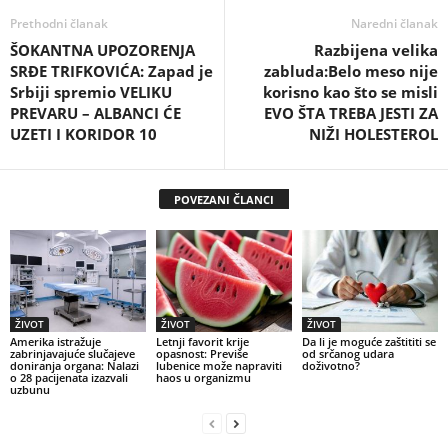
Prethodni članak
Naredni članak
ŠOKANTNA UPOZORENJA
Razbijena velika
SRĐE TRIFKOVIĆA: Zapad je
zabluda:Belo meso nije
Srbiji spremio VELIKU
korisno kao što se misli
PREVARU – ALBANCI ĆE
EVO ŠTA TREBA JESTI ZA
UZETI I KORIDOR 10
NIŽI HOLESTEROL
POVEZANI ČLANCI
ŽIVOT
ŽIVOT
ŽIVOT
Amerika istražuje
Letnji favorit krije
Da li je moguće zaštititi se
zabrinjavajuće slučajeve
opasnost: Previše
od srčanog udara
doniranja organa: Nalazi
lubenice može napraviti
doživotno?
o 28 pacijenata izazvali
haos u organizmu
uzbunu