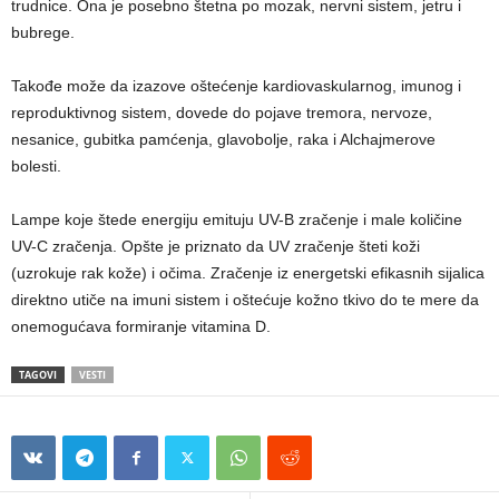
trudnice. Ona je posebno štetna po mozak, nervni sistem, jetru i
bubrege.
Takođe može da izazove oštećenje kardiovaskularnog, imunog i
reproduktivnog sistem, dovede do pojave tremora, nervoze,
nesanice, gubitka pamćenja, glavobolje, raka i Alchajmerove
bolesti.
Lampe koje štede energiju emituju UV-B zračenje i male količine
UV-C zračenja. Opšte je priznato da UV zračenje šteti koži
(uzrokuje rak kože) i očima. Zračenje iz energetski efikasnih sijalica
direktno utiče na imuni sistem i oštećuje kožno tkivo do te mere da
onemogućava formiranje vitamina D.
TAGOVI
VESTI