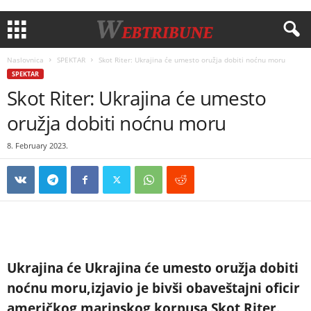
Naslovnica
SPEKTAR
Skot Riter: Ukrajina će umesto oružja dobiti noćnu moru
SPEKTAR
Skot Riter: Ukrajina će umesto
oružja dobiti noćnu moru
8. February 2023.
Ukrajina će Ukrajina će umesto oružja dobiti
noćnu moru,izjavio je bivši obaveštajni oficir
američkog marinskog korpusa Skot Riter.