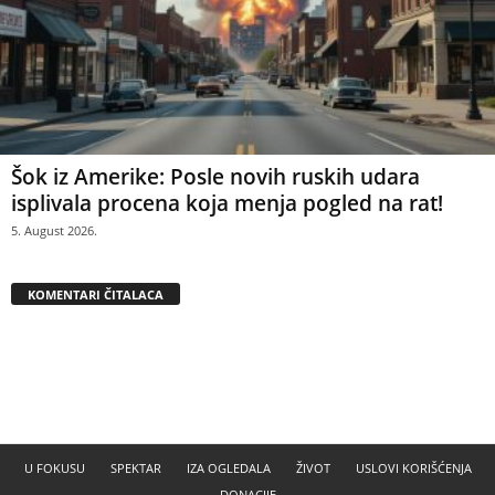
Šok iz Amerike: Posle novih ruskih udara
isplivala procena koja menja pogled na rat!
5. August 2026.
KOMENTARI ČITALACA
U FOKUSU
SPEKTAR
IZA OGLEDALA
ŽIVOT
USLOVI KORIŠĆENJA
DONACIJE