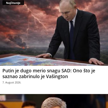
Najčitanije
Putin je dugo merio snagu SAD: Ono što je
saznao zabrinulo je Vašington
7. August 2026.