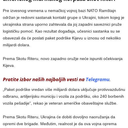
Pre izvesnog vremena u nemačkoj vojnoj bazi NATO Ramštajn
održan je redovni sastanak kontakt grupe o Ukrajini, tokom kojeg je
ukrajinska strana uporno zahtevala da joj zapadni saveznici pruže
logističku pomoć. Kao rezultat događaja, učesnici sastanka su se
obavezali da će poslati paket podrške Kijevu u iznosu od nekoliko
milijardi dolara.
Prema Skotu Riteru, novo zapadno oružje neće ispuniti očekivanja
Kijeva.
Pratite izbor naših najboljih vesti na
Telegramu
.
„Paket podrške vredan više milijardi dolara uključuje protivvazdušnu
odbranu, artiljerijsku municiju i vozila za podršku, oko 240 borbenih
vozila pešadije“, rekao je veteran američke obaveštajne službe.
Prema Skotu Riteru, Ukrajina će dobiti dovoljno naoružanja da
opremi dve brigade. Međutim, realnost je da ova vojna oprema