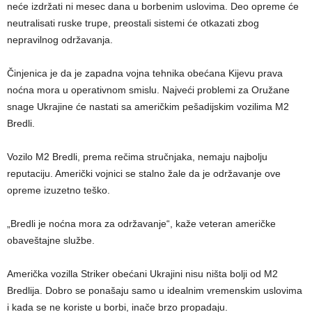
neće izdržati ni mesec dana u borbenim uslovima. Deo opreme će
neutralisati ruske trupe, preostali sistemi će otkazati zbog
nepravilnog održavanja.
Činjenica je da je zapadna vojna tehnika obećana Kijevu prava
noćna mora u operativnom smislu. Najveći problemi za Oružane
snage Ukrajine će nastati sa američkim pešadijskim vozilima M2
Bredli.
Vozilo M2 Bredli, prema rečima stručnjaka, nemaju najbolju
reputaciju. Američki vojnici se stalno žale da je održavanje ove
opreme izuzetno teško.
„Bredli je noćna mora za održavanje“, kaže veteran američke
obaveštajne službe.
Američka vozilla Striker obećani Ukrajini nisu ništa bolji od M2
Bredlija. Dobro se ponašaju samo u idealnim vremenskim uslovima
i kada se ne koriste u borbi, inače brzo propadaju.