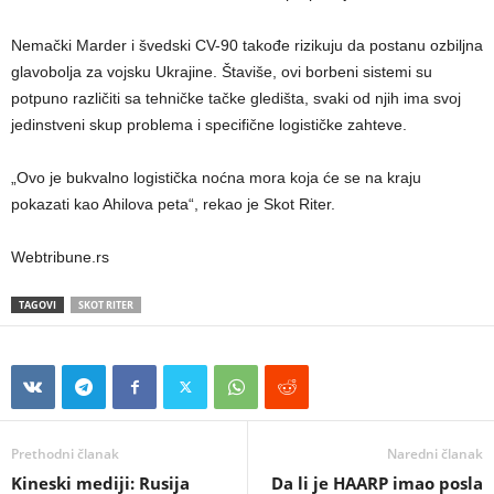
Nemački Marder i švedski CV-90 takođe rizikuju da postanu ozbiljna
glavobolja za vojsku Ukrajine. Štaviše, ovi borbeni sistemi su
potpuno različiti sa tehničke tačke gledišta, svaki od njih ima svoj
jedinstveni skup problema i specifične logističke zahteve.
„Ovo je bukvalno logistička noćna mora koja će se na kraju
pokazati kao Ahilova peta“, rekao je Skot Riter.
Webtribune.rs
TAGOVI
SKOT RITER
Prethodni članak
Naredni članak
Kineski mediji: Rusija
Da li je HAARP imao posla