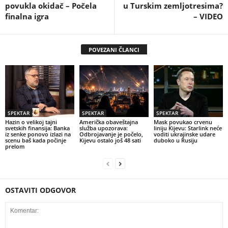
povukla okidač – Počela
u Turskim zemljotresima?
finalna igra
– VIDEO
POVEZANI ČLANCI
SPEKTAR
SPEKTAR
SPEKTAR
Hazin o velikoj tajni
Američka obaveštajna
Mask povukao crvenu
svetskih finansija: Banka
služba upozorava:
liniju Kijevu: Starlink neće
iz senke ponovo izlazi na
Odbrojavanje je počelo,
voditi ukrajinske udare
scenu baš kada počinje
Kijevu ostalo još 48 sati
duboko u Rusiju
prelom
OSTAVITI ODGOVOR