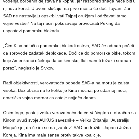
vođenja borbenih dejstava na kopnu, jer raspored snaga neće biti u
njihovu korist. U ovom slučaju, na prvo mesto će doći Tajvan. Zar
SAD ne nastavljaju opskrbljivati Tajpej oružjem i održavati tamo
vojne vežbe? Na taj način pokušavaju provocirati Peking da
uspostavi pomorsku blokadu.
„Čim Kina odluči o pomorskoj blokadi ostrva, SAD će odmah početi
da sprovode zadatak deblokade. Doći će do pomorske bitke, tokom
koje Amerikanci očekuju da će kineskoj floti naneti težak i sraman
poraz“, naglasio je Sivkov.
Radi objektivnosti, verovatnoća pobede SAD-a na moru je zaista
visoka. Bez obzira na to koliko je Kina moćna, po udarnoj moći,
američka vojna mornarica ostaje najjača danas.
Osim toga, postoji velika verovatnoća da će Vašington u obračun sa
Kinom uvući svoje AUKUS saveznike – Veliku Britaniju i Australiju.
Moguće je, da će im se na „zahtev“ SAD pridružiti i Japan i Južna
Koreja. Kina ima male šanse protiv takve koalicije.