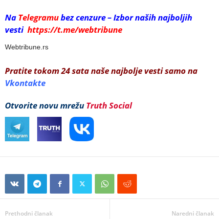
Na
Telegramu
bez cenzure – Izbor naših najboljih
vesti
https://t.me/webtribune
Webtribune.rs
Pratite tokom 24 sata naše najbolje vesti samo na
Vkontakte
Otvorite novu mrežu
Truth Social
Prethodni članak
Naredni članak