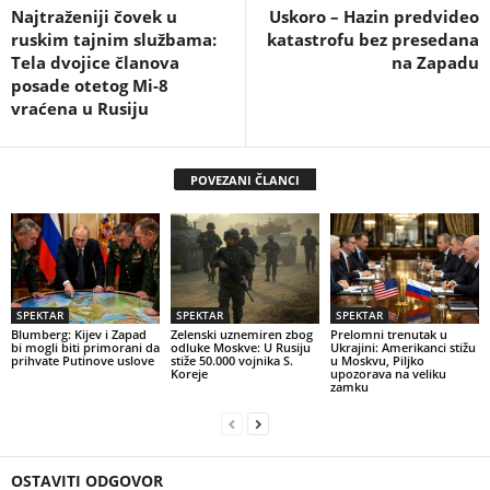
Najtraženiji čovek u
Uskoro – Hazin predvideo
ruskim tajnim službama:
katastrofu bez presedana
Tela dvojice članova
na Zapadu
posade otetog Mi-8
vraćena u Rusiju
POVEZANI ČLANCI
SPEKTAR
SPEKTAR
SPEKTAR
Blumberg: Kijev i Zapad
Zelenski uznemiren zbog
Prelomni trenutak u
bi mogli biti primorani da
odluke Moskve: U Rusiju
Ukrajini: Amerikanci stižu
prihvate Putinove uslove
stiže 50.000 vojnika S.
u Moskvu, Piljko
Koreje
upozorava na veliku
zamku
OSTAVITI ODGOVOR