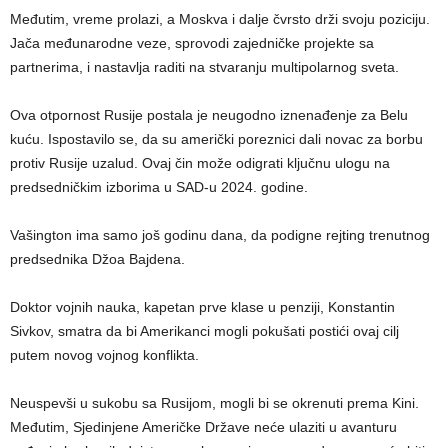
Međutim, vreme prolazi, a Moskva i dalje čvrsto drži svoju poziciju.
Jača međunarodne veze, sprovodi zajedničke projekte sa
partnerima, i nastavlja raditi na stvaranju multipolarnog sveta.
Ova otpornost Rusije postala je neugodno iznenađenje za Belu
kuću. Ispostavilo se, da su američki poreznici dali novac za borbu
protiv Rusije uzalud. Ovaj čin može odigrati ključnu ulogu na
predsedničkim izborima u SAD-u 2024. godine.
Vašington ima samo još godinu dana, da podigne rejting trenutnog
predsednika Džoa Bajdena.
Doktor vojnih nauka, kapetan prve klase u penziji, Konstantin
Sivkov, smatra da bi Amerikanci mogli pokušati postići ovaj cilj
putem novog vojnog konflikta.
Neuspevši u sukobu sa Rusijom, mogli bi se okrenuti prema Kini.
Međutim, Sjedinjene Američke Države neće ulaziti u avanturu