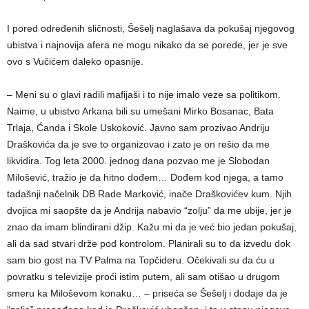
I pored određenih sličnosti, Šešelj naglašava da pokušaj njegovog
ubistva i najnovija afera ne mogu nikako da se porede, jer je sve
ovo s Vučićem daleko opasnije.
– Meni su o glavi radili mafijaši i to nije imalo veze sa politikom.
Naime, u ubistvo Arkana bili su umešani Mirko Bosanac, Bata
Trlaja, Ćanda i Skole Uskoković. Javno sam prozivao Andriju
Draškovića da je sve to organizovao i zato je on rešio da me
likvidira. Tog leta 2000. jednog dana pozvao me je Slobodan
Milošević, tražio je da hitno dođem… Dođem kod njega, a tamo
tadašnji načelnik DB Rade Marković, inače Draškovićev kum. Njih
dvojica mi saopšte da je Andrija nabavio “zolju” da me ubije, jer je
znao da imam blindirani džip. Kažu mi da je već bio jedan pokušaj,
ali da sad stvari drže pod kontrolom. Planirali su to da izvedu dok
sam bio gost na TV Palma na Topčideru. Očekivali su da ću u
povratku s televizije proći istim putem, ali sam otišao u drugom
smeru ka Miloševom konaku… – priseća se Šešelj i dodaje da je