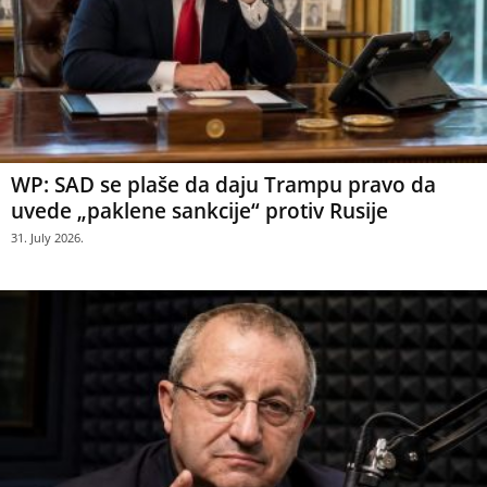
WP: SAD se plaše da daju Trampu pravo da
uvede „paklene sankcije“ protiv Rusije
31. July 2026.