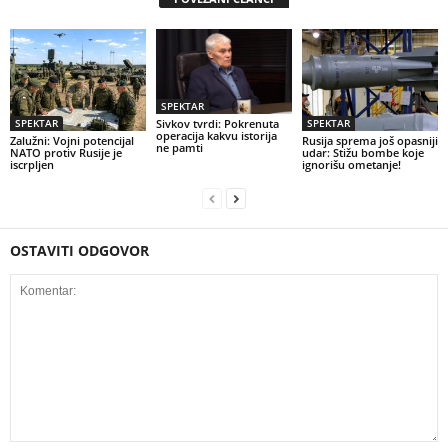
SPEKTAR
SPEKTAR
SPEKTAR
Sivkov tvrdi: Pokrenuta
operacija kakvu istorija
Zalužni: Vojni potencijal
Rusija sprema još opasniji
ne pamti
NATO protiv Rusije je
udar: Stižu bombe koje
iscrpljen
ignorišu ometanje!
OSTAVITI ODGOVOR