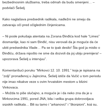
bezbednosnim službama, treba odmah da budu smenjeni… –
podvlači Šešelj.
Kako naglašava predsednik radikala, nadležni ne smeju da
zatvaraju oči pred očiglednim činjenicama.
– Ni posle pokušaja atentata na Zorana Đinđića kod hale “Limes”
dosmanlije, kao ni sam Đinđić, nisu verovali da je moguće da će
ubiti predsednika Vlade… Pa se to ipak desilo! Šta god ja mislio o
Đinđiću, država nipošto ne sme da dozvoli da joj ubiju premijera! –
upozorava Šešelj u intervjuu”.
Komentarišući poruku “Mirkovci 12. 10. 1991.” koja je ispisana na
“zolji” pronađenoj u Jajincima, Šešelj ističe da Vučić u tom periodu
nije imao nikakve veze s ovim hrvatskim mestom u blizini
Vinkovaca.
– Možda to piše slučajno, a moguće je i da neko zna da je u
Mirkovcima 1991, pored JNA, bila i velika grupa dobrovoljaca
srpskih radikala… Bili su tamo i “arkanovci” i “škorpioni”, koji su,