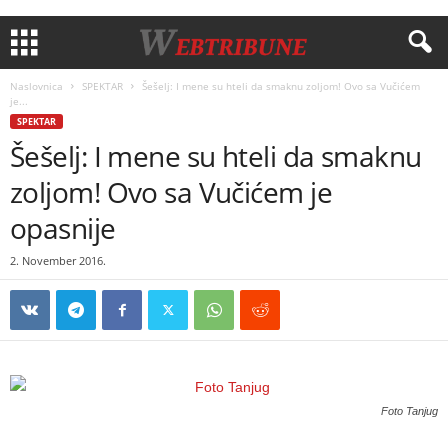
Naslovnica
SPEKTAR
Šešelj: I mene su hteli da smaknu zoljom! Ovo sa Vučićem
je...
SPEKTAR
Šešelj: I mene su hteli da smaknu
zoljom! Ovo sa Vučićem je
opasnije
2. November 2016.
Foto Tanjug