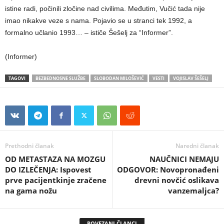
istine radi, počinili zločine nad civilima. Međutim, Vučić tada nije
imao nikakve veze s nama. Pojavio se u stranci tek 1992, a
formalno učlanio 1993… – ističe Šešelj za “Informer”.
(Informer)
TAGOVI
BEZBEDNOSNE SLUŽBE
SLOBODAN MILOŠEVIĆ
VESTI
VOJISLAV ŠEŠELJ
Prethodni članak
Naredni članak
OD METASTAZA NA MOZGU
NAUČNICI NEMAJU
DO IZLEČENJA: Ispovest
ODGOVOR: Novopronađeni
prve pacijentkinje zračene
drevni novčić oslikava
na gama nožu
vanzemaljca?
POVEZANI ČLANCI