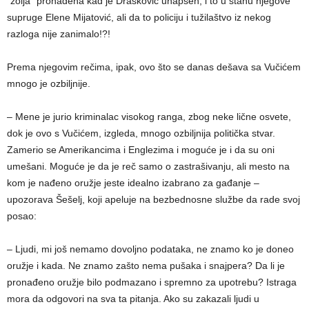
“zolja” pronađena kad je Drašković uhapšen, i to u stanu njegove
supruge Elene Mijatović, ali da to policiju i tužilaštvo iz nekog
razloga nije zanimalo!?!
Prema njegovim rečima, ipak, ovo što se danas dešava sa Vučićem
mnogo je ozbiljnije.
– Mene je jurio kriminalac visokog ranga, zbog neke lične osvete,
dok je ovo s Vučićem, izgleda, mnogo ozbiljnija politička stvar.
Zamerio se Amerikancima i Englezima i moguće je i da su oni
umešani. Moguće je da je reč samo o zastrašivanju, ali mesto na
kom je nađeno oružje jeste idealno izabrano za gađanje –
upozorava Šešelj, koji apeluje na bezbednosne službe da rade svoj
posao:
– Ljudi, mi još nemamo dovoljno podataka, ne znamo ko je doneo
oružje i kada. Ne znamo zašto nema pušaka i snajpera? Da li je
pronađeno oružje bilo podmazano i spremno za upotrebu? Istraga
mora da odgovori na sva ta pitanja. Ako su zakazali ljudi u