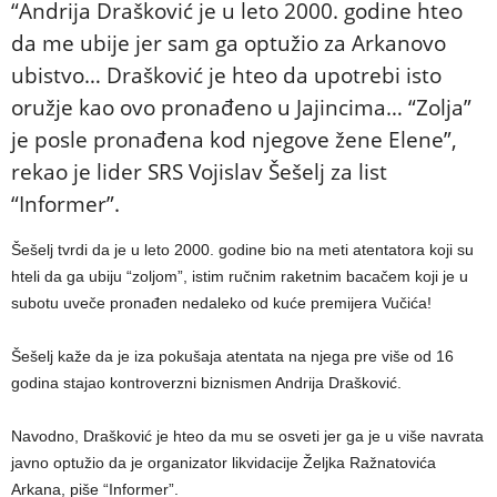
“Andrija Drašković je u leto 2000. godine hteo
da me ubije jer sam ga optužio za Arkanovo
ubistvo… Drašković je hteo da upotrebi isto
oružje kao ovo pronađeno u Jajincima… “Zolja”
je posle pronađena kod njegove žene Elene”,
rekao je lider SRS Vojislav Šešelj za list
“Informer”.
Šešelj tvrdi da je u leto 2000. godine bio na meti atentatora koji su
hteli da ga ubiju “zoljom”, istim ručnim raketnim bacačem koji je u
subotu uveče pronađen nedaleko od kuće premijera Vučića!
Šešelj kaže da je iza pokušaja atentata na njega pre više od 16
godina stajao kontroverzni biznismen Andrija Drašković.
Navodno, Drašković je hteo da mu se osveti jer ga je u više navrata
javno optužio da je organizator likvidacije Željka Ražnatovića
Arkana, piše “Informer”.