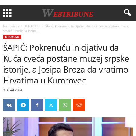
Naslovnica
U FOKUSU
ŠAPIĆ: Pokrenuću inicijativu da Kuća cveća postane muzej
srpske istorije, a Josipa...
U FOKUSU
ŠAPIĆ: Pokrenuću inicijativu da
Kuća cveća postane muzej srpske
istorije, a Josipa Broza da vratimo
Hrvatima u Kumrovec
3. April 2024.