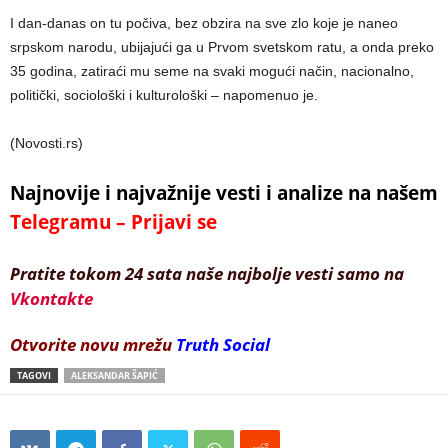
I dan-danas on tu počiva, bez obzira na sve zlo koje je naneo
srpskom narodu, ubijajući ga u Prvom svetskom ratu, a onda preko
35 godina, zatiraći mu seme na svaki mogući način, nacionalno,
politički, sociološki i kulturološki – napomenuo je.
(Novosti.rs)
Najnovije i najvažnije vesti i analize na našem
Telegramu – Prijavi se
Pratite tokom 24 sata naše najbolje vesti samo na
Vkontakte
Otvorite novu mrežu
Truth Social
TAGOVI
ALEKSANDAR ŠAPIĆ