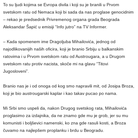
To su ljudi kojima se Evropa divila i koji su je branili u Prvom
svetskom ratu od Nemaca koji bi sada da nas proglase genocidnim
– rekao je predsednik Privremenog organa grada Beograda
Aleksandar Šapić u emisiji “Info jutro” na TV Informer.
– Kada spomenem ime Dragoljuba Mihailovića, jednog od
najodlikovanijih naših oficira, koji je branio Srbiju u balkanskim
ratovima i u Prvom svetskom ratu od Austrougara, a u Drugom
svetskom ratu protiv nacista, skoče mi na glavu “Titovi
Jugosloveni”.
Branio nas je i od onoga od kog smo napravili mit, od Josipa Broza,
koji je bio austrougarski kaplar i kao takav pucao po nama.
Mi Srbi smo uspeli da, nakon Drugog svetskog rata, Mihailovića
proglasimo za izdajnika, da ne znamo gde mu je grob, jer su mu
komunisti i boljševici namenski, ko zna gde rasuli kosti, a Broza
čuvamo na najlepšem proplanku i brdu u Beogradu.