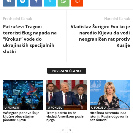
Prethodni članak
Naredni članak
Patrušev: Tragovi
Vladislav Šurigin: Evo ko je
terorističkog napada na
naredio Kijevu da vodi
“Krokus” vode do
neograničen rat protiv
ukrajinskih specijalnih
Rusije
službi
POVEZANI ČLANCI
U FOKUSU
U FOKUSU
U FOKUSU
Vašington ponovo šalje
Tramp otkrio ko će
Hirošima okrenula leđa
ključne obaveštajne
vladati Amerikom posle
istoriji, Rusija odgovorila
podatke Kijevu
njega
bez milosti