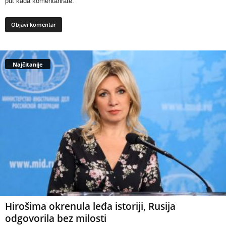
put kada komentarirate.
Najčitanije
Hirošima okrenula leđa istoriji, Rusija
odgovorila bez milosti