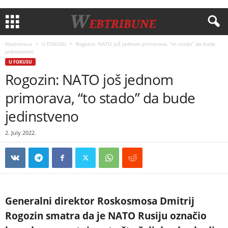
Naslovnica
U FOKUSU
Rogozin: NATO još jednom primorava, “to stado” da bude
jedinstveno
U FOKUSU
Rogozin: NATO još jednom
primorava, “to stado” da bude
jedinstveno
2. July 2022.
Generalni direktor Roskosmosa Dmitrij
Rogozin smatra da je NATO Rusiju označio