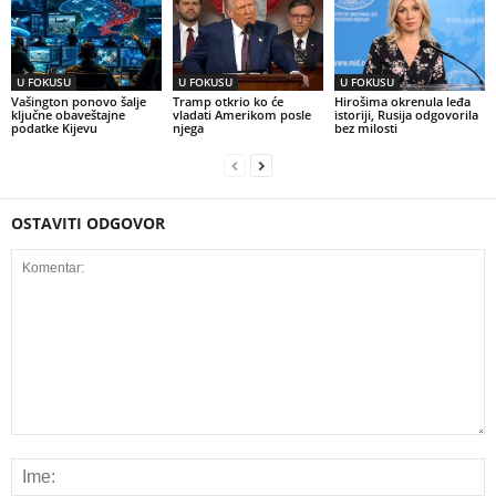
U FOKUSU
U FOKUSU
U FOKUSU
Vašington ponovo šalje
Tramp otkrio ko će
Hirošima okrenula leđa
ključne obaveštajne
vladati Amerikom posle
istoriji, Rusija odgovorila
podatke Kijevu
njega
bez milosti
OSTAVITI ODGOVOR