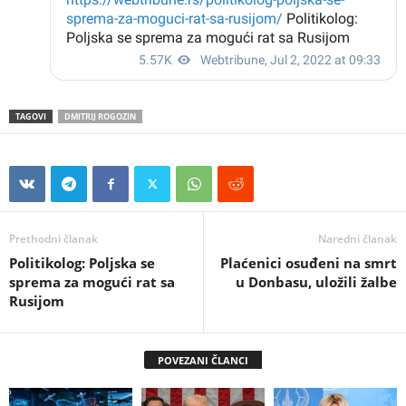
TAGOVI
DMITRIЈ RОGОZIN
Prethodni članak
Naredni članak
Politikolog: Poljska se
Plaćenici osuđeni na smrt
sprema za mogući rat sa
u Donbasu, uložili žalbe
Rusijom
POVEZANI ČLANCI