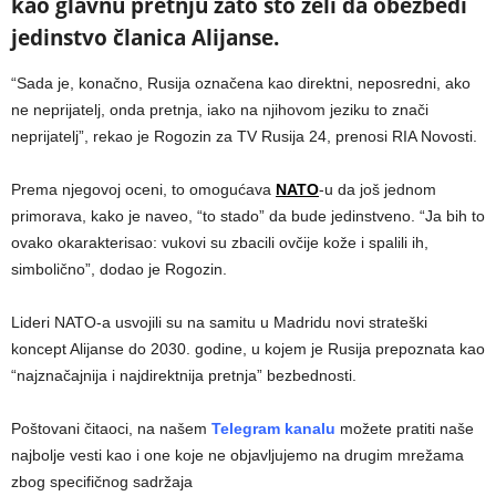
kao glavnu pretnju zato što želi da obezbedi
jedinstvo članica Alijanse.
“Sada je, konačno, Rusija označena kao direktni, neposredni, ako
ne neprijatelj, onda pretnja, iako na njihovom jeziku to znači
neprijatelj”, rekao je Rogozin za TV Rusija 24, prenosi RIA Novosti.
Prema njegovoj oceni, to omogućava
NATO
-u da još jednom
primorava, kako je naveo, “to stado” da bude jedinstveno. “Ja bih to
ovako okarakterisao: vukovi su zbacili ovčije kože i spalili ih,
simbolično”, dodao je Rogozin.
Lideri NATO-a usvojili su na samitu u Madridu novi strateški
koncept Alijanse do 2030. godine, u kojem je Rusija prepoznata kao
“najznačajnija i najdirektnija pretnja” bezbednosti.
Poštovani čitaoci, na našem
Telegram kanalu
možete pratiti naše
najbolje vesti kao i one koje ne objavljujemo na drugim mrežama
zbog specifičnog sadržaja