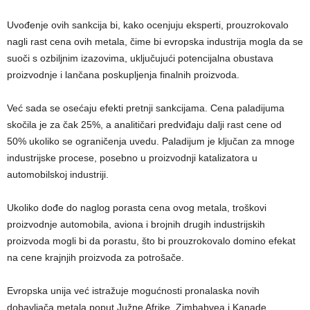
Uvođenje ovih sankcija bi, kako ocenjuju eksperti, prouzrokovalo
nagli rast cena ovih metala, čime bi evropska industrija mogla da se
suoči s ozbiljnim izazovima, uključujući potencijalna obustava
proizvodnje i lančana poskupljenja finalnih proizvoda.
Već sada se osećaju efekti pretnji sankcijama. Cena paladijuma
skočila je za čak 25%, a analitičari predviđaju dalji rast cene od
50% ukoliko se ograničenja uvedu. Paladijum je ključan za mnoge
industrijske procese, posebno u proizvodnji katalizatora u
automobilskoj industriji.
Ukoliko dođe do naglog porasta cena ovog metala, troškovi
proizvodnje automobila, aviona i brojnih drugih industrijskih
proizvoda mogli bi da porastu, što bi prouzrokovalo domino efekat
na cene krajnjih proizvoda za potrošače.
Evropska unija već istražuje mogućnosti pronalaska novih
dobavljača metala poput Južne Afrike, Zimbabvea i Kanade.