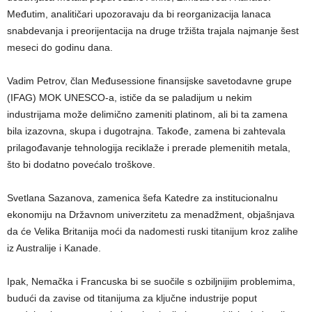
Međutim, analitičari upozoravaju da bi reorganizacija lanaca
snabdevanja i preorijentacija na druge tržišta trajala najmanje šest
meseci do godinu dana.
Vadim Petrov, član Međusessione finansijske savetodavne grupe
(IFAG) MOK UNESCO-a, ističe da se paladijum u nekim
industrijama može delimično zameniti platinom, ali bi ta zamena
bila izazovna, skupa i dugotrajna. Takođe, zamena bi zahtevala
prilagođavanje tehnologija reciklaže i prerade plemenitih metala,
što bi dodatno povećalo troškove.
Svetlana Sazanova, zamenica šefa Katedre za institucionalnu
ekonomiju na Državnom univerzitetu za menadžment, objašnjava
da će Velika Britanija moći da nadomesti ruski titanijum kroz zalihe
iz Australije i Kanade.
Ipak, Nemačka i Francuska bi se suočile s ozbiljnijim problemima,
budući da zavise od titanijuma za ključne industrije poput