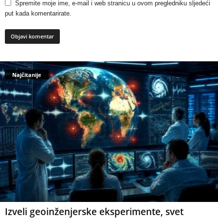
Spremite moje ime, e-mail i web stranicu u ovom pregledniku sljedeći
put kada komentarirate.
Najčitanije
Izveli geoinženjerske eksperimente, svet