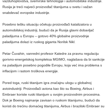
vazduhoplovstva, svemirske tehnologije i automobilske industrije.
Rusija je treći najveći proizvođač titanijuma u svetu i važan
snabdevač evropske industrije.
Posebno tešku situaciju očekuju proizvođači katalizatora u
automobilskoj industriji, budući da je Rusija glavni dobavljač
paladijuma u Evropu – gotovo 40% globalne proizvodnje
paladijuma dolazi iz ruskog giganta Norilsk Nikl.
Petar Čuvahin, vanredni profesor Katedre za pravnu regulaciju
gorivno-energetskog kompleksa MGIMO, naglašava da bi sankcije
na paladijum posebno pogodile Evropu, koja već ima problema s
inflacijom i rastom troškova energije.
Pored toga, ruski titanijum igra značajnu ulogu u globalnoj
avioindustriji. Proizvođači aviona kao što su Boeing, Airbus i
Embraer koriste ruski titanijum u svojim proizvodnim procesima.
Dok je Boeing najmanje zavisan o ruskom titanijumu, budući da
koristi do trećinu domaćeg titanijuma, Airbus i brazilski Embraer su