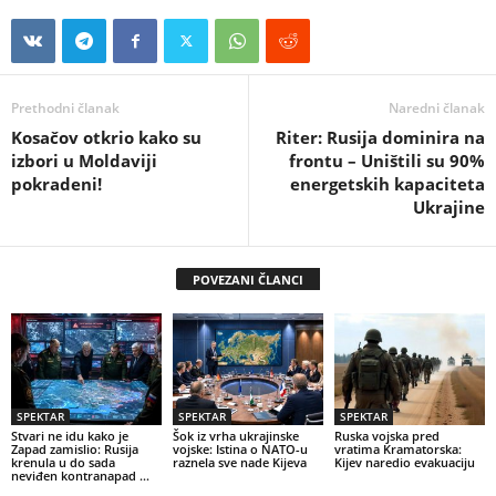
Prethodni članak
Naredni članak
Kosačov otkrio kako su
Riter: Rusija dominira na
izbori u Moldaviji
frontu – Uništili su 90%
pokradeni!
energetskih kapaciteta
Ukrajine
POVEZANI ČLANCI
SPEKTAR
SPEKTAR
SPEKTAR
Stvari ne idu kako je
Šok iz vrha ukrajinske
Ruska vojska pred
Zapad zamislio: Rusija
vojske: Istina o NATO-u
vratima Kramatorska:
krenula u do sada
raznela sve nade Kijeva
Kijev naredio evakuaciju
neviđen kontranapad …