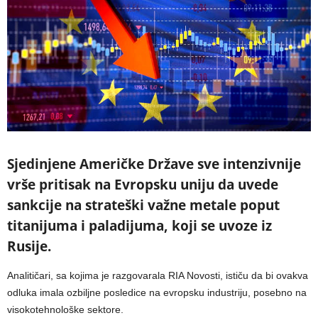
Sjedinjene Američke Države sve intenzivnije
vrše pritisak na Evropsku uniju da uvede
sankcije na strateški važne metale poput
titanijuma i paladijuma, koji se uvoze iz
Rusije.
Analitičari, sa kojima je razgovarala RIA Novosti, ističu da bi ovakva
odluka imala ozbiljne posledice na evropsku industriju, posebno na
visokotehnološke sektore.