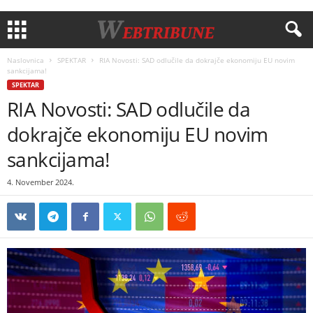
Naslovnica
SPEKTAR
RIA Novosti: SAD odlučile da dokrajče ekonomiju EU novim
sankcijama!
SPEKTAR
RIA Novosti: SAD odlučile da
dokrajče ekonomiju EU novim
sankcijama!
4. November 2024.