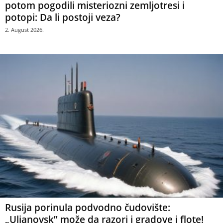
potom pogodili misteriozni zemljotresi i
potopi: Da li postoji veza?
2. August 2026.
Rusija porinula podvodno čudovište:
„Uljanovsk” može da razori i gradove i flote!