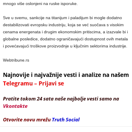
mnogo više oslonjeni na ruske isporuke.
Sve u svemu, sankcije na titanijum i paladijum bi mogle dodatno
destabilizovati evropsku industriju, koja se već suočava s visokim
cenama energenata i drugim ekonomskim pritiscima, a izazvale bi i
globalne posledice, dodatno ograničavajući dostupnost ovih metala
i povećavajući troškove proizvodnje u ključnim sektorima industrije.
Webtribune.rs
Najnovije i najvažnije vesti i analize na našem
Telegramu – Prijavi se
Pratite tokom 24 sata naše najbolje vesti samo na
Vkontakte
Otvorite novu mrežu
Truth Social