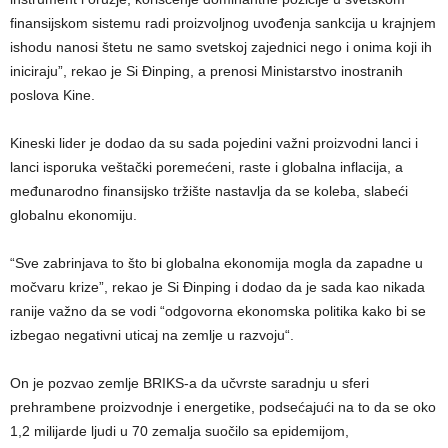
finansijskom sistemu radi proizvoljnog uvođenja sankcija u krajnjem
ishodu nanosi štetu ne samo svetskoj zajednici nego i onima koji ih
iniciraju”, rekao je Si Đinping, a prenosi Ministarstvo inostranih
poslova Kine.
Kineski lider je dodao da su sada pojedini važni proizvodni lanci i
lanci isporuka veštački poremećeni, raste i globalna inflacija, a
međunarodno finansijsko tržište nastavlja da se koleba, slabeći
globalnu ekonomiju.
“Sve zabrinjava to što bi globalna ekonomija mogla da zapadne u
močvaru krize”, rekao je Si Đinping i dodao da je sada kao nikada
ranije važno da se vodi “odgovorna ekonomska politika kako bi se
izbegao negativni uticaj na zemlje u razvoju“.
On je pozvao zemlje BRIKS-a da učvrste saradnju u sferi
prehrambene proizvodnje i energetike, podsećajući na to da se oko
1,2 milijarde ljudi u 70 zemalja suočilo sa epidemijom,