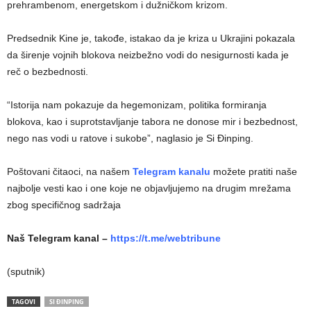
prehrambenom, energetskom i dužničkom krizom.
Predsednik Kine je, takođe, istakao da je kriza u Ukrajini pokazala
da širenje vojnih blokova neizbežno vodi do nesigurnosti kada je
reč o bezbednosti.
“Istorija nam pokazuje da hegemonizam, politika formiranja
blokova, kao i suprotstavljanje tabora ne donose mir i bezbednost,
nego nas vodi u ratove i sukobe”, naglasio je Si Đinping.
Poštovani čitaoci, na našem
Telegram kanalu
možete pratiti naše
najbolje vesti kao i one koje ne objavljujemo na drugim mrežama
zbog specifičnog sadržaja
Naš Telegram kanal –
https://t.me/webtribune
(sputnik)
TAGOVI
SI ĐINPING