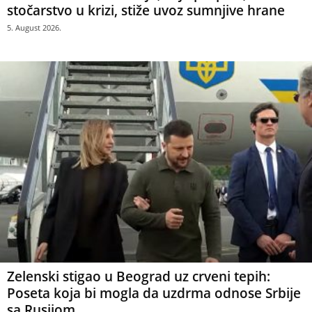
stočarstvo u krizi, stiže uvoz sumnjive hrane
5. August 2026.
Zelenski stigao u Beograd uz crveni tepih:
Poseta koja bi mogla da uzdrma odnose Srbije
sa Rusijom