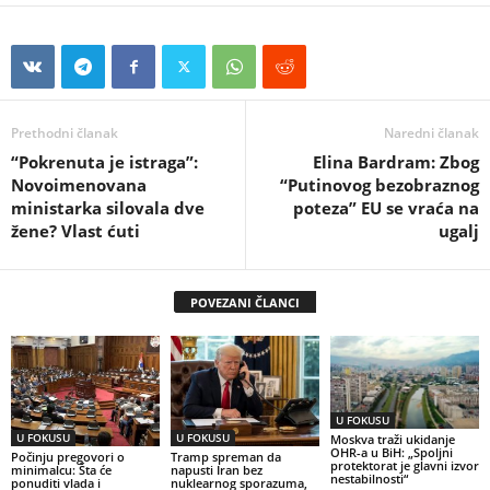
Prethodni članak
Naredni članak
“Pokrenuta je istraga”:
Elina Bardram: Zbog
Novoimenovana
“Putinovog bezobraznog
ministarka silovala dve
poteza” EU se vraća na
žene? Vlast ćuti
ugalj
POVEZANI ČLANCI
U FOKUSU
U FOKUSU
U FOKUSU
Moskva traži ukidanje
OHR-a u BiH: „Spoljni
Počinju pregovori o
Tramp spreman da
protektorat je glavni izvor
minimalcu: Šta će
napusti Iran bez
nestabilnosti“
ponuditi vlada i
nuklearnog sporazuma,