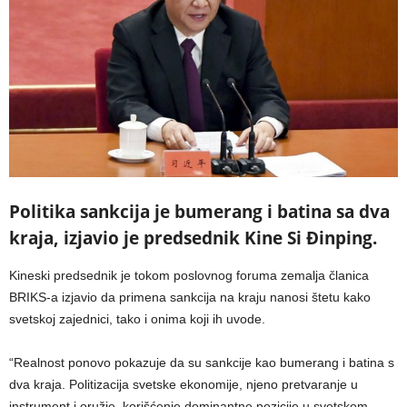
Politika sankcija je bumerang i batina sa dva
kraja, izjavio je predsednik Kine Si Đinping.
Kineski predsednik je tokom poslovnog foruma zemalja članica
BRIKS-a izjavio da primena sankcija na kraju nanosi štetu kako
svetskoj zajednici, tako i onima koji ih uvode.
“Realnost ponovo pokazuje da su sankcije kao bumerang i batina s
dva kraja. Politizacija svetske ekonomije, njeno pretvaranje u
instrument i oružje, korišćenje dominantne pozicije u svetskom