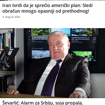
Iran tvrdi da je sprečio američki plan: Sledi
obračun mnogo opasniji od prethodnog!
4. August 2026.
Ševarlić: Alarm za Srbiju, soja propala,