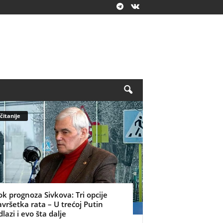
čitanije
ok prognoza Sivkova: Tri opcije
avršetka rata – U trećoj Putin
dlazi i evo šta dalje