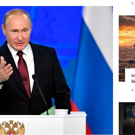
5.
I
b
4.