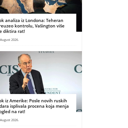
ok analiza iz Londona: Teheran
reuzeo kontrolu, Vašington više
e diktira rat!
 August 2026.
ok iz Amerike: Posle novih ruskih
dara isplivala procena koja menja
ogled na rat!
 August 2026.