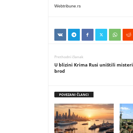
Webtribune.rs
Prethodni članak
U blizini Krima Rusi uništili mister
brod
POVEZANI ČLANCI