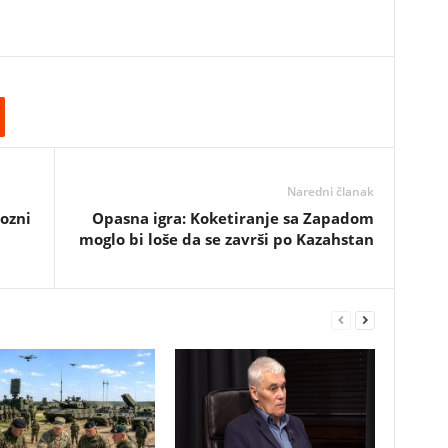
Naredni članak
iozni
Opasna igra: Koketiranje sa Zapadom
moglo bi loše da se završi po Kazahstan