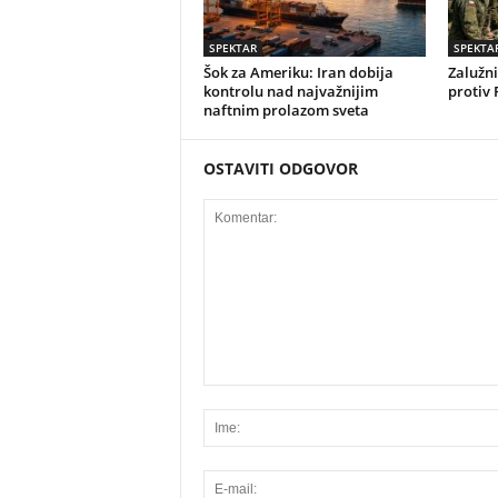
SPEKTAR
SPEKTA
Šok za Ameriku: Iran dobija
Zalužni
kontrolu nad najvažnijim
protiv 
naftnim prolazom sveta
OSTAVITI ODGOVOR