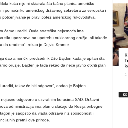
ela kuća nije ni skicirala šta tačno planira američko
šem pomoćniku američkog državnog sekretara za evropska i
o potcenjivanje je pravi potez američkog rukovodstva.
a ćemo uraditi. Ovde strateška nejasnoća ima
a sila upozorava na upotrebu nuklearnog oružja, ali takođe
 da uradimo“, rekao je Dejvid Kramer.
K
nja dao američki predsednik Džo Bajden kada je upitan šta
T
arno oružje. Bajden je tada rekao da neće javno otkriti plan
k
5.
uraditi, takav će biti odgovor“, dodao je Bajden.
KO
 su nejasne odgovore o uzvratnim koracima SAD. Državni
nova administracija ima plan u slučaju da Rusija pribegne
ntagon je saopštio da vlada održava niz sposobnosti i
ijalnih pretnji ove prirode.