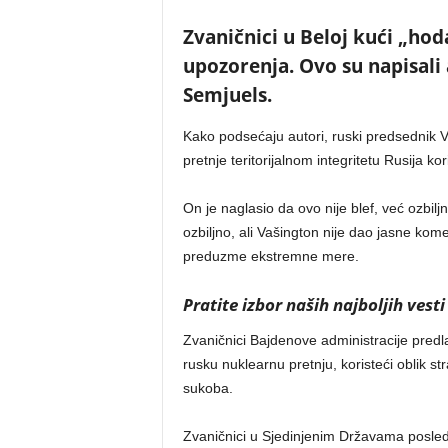
Zvaničnici u Beloj kući „ho
upozorenja. Ovo su napisali a
Semjuels.
Kako podsećaju autori, ruski predsednik V
pretnje teritorijalnom integritetu Rusija ko
On je naglasio da ovo nije blef, već ozbi
ozbiljno, ali Vašington nije dao jasne ko
preduzme ekstremne mere.
Pratite izbor naših najboljih vesti
Zvaničnici Bajdenove administracije pred
rusku nuklearnu pretnju, koristeći oblik s
sukoba.
Zvaničnici u Sjedinjenim Državama posled