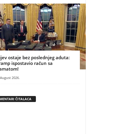
ijev ostaje bez poslednjeg aduta:
ramp ispostavio račun sa
amatom!
 August 2026.
MENTARI ČITALACA