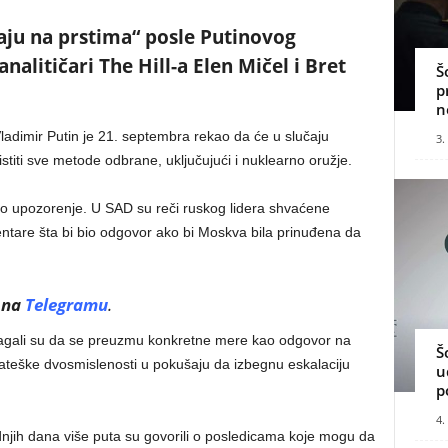
daju na prstima“ posle Putinovog
nalitičari The Hill-a Elen Mičel i Bret
Š
p
n
ladimir Putin je 21. septembra rekao da će u slučaju
3.
ristiti sve metode odbrane, uključujući i nuklearno oružje.
ljno upozorenje. U SAD su reči ruskog lidera shvaćene
mentare šta bi bio odgovor ako bi Moskva bila prinuđena da
 na
Telegramu
.
lagali su da se preuzmu konkretne mere kao odgovor na
Š
trateške dvosmislenosti u pokušaju da izbegnu eskalaciju
u
p
4.
njih dana više puta su govorili o posledicama koje mogu da