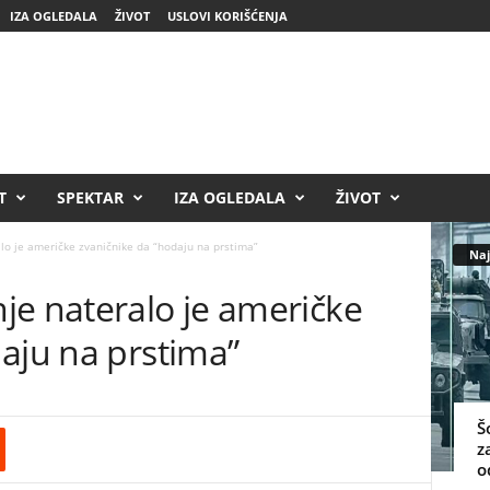
IZA OGLEDALA
ŽIVOT
USLOVI KORIŠĆENJA
T
SPEKTAR
IZA OGLEDALA
ŽIVOT
lo je američke zvaničnike da “hodaju na prstima”
Naj
je nateralo je američke
aju na prstima”
Š
z
o