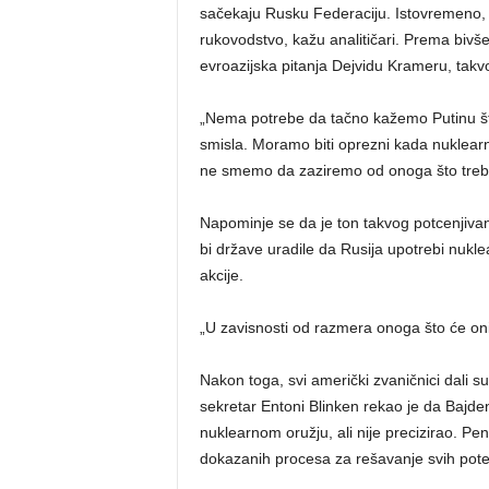
sačekaju Rusku Federaciju. Istovremeno, B
rukovodstvo, kažu analitičari. Prema biv
evroazijska pitanja Dejvidu Krameru, takv
„Nema potrebe da tačno kažemo Putinu št
smisla. Moramo biti oprezni kada nuklearn
ne smemo da zaziremo od onoga što treba
Napominje se da je ton takvog potcenjiva
bi države uradile da Rusija upotrebi nukle
akcije.
„U zavisnosti od razmera onoga što će oni 
Nakon toga, svi američki zvaničnici dali
sekretar Entoni Blinken rekao je da Bajde
nuklearnom oružju, ali nije precizirao. Pe
dokazanih procesa za rešavanje svih potenc