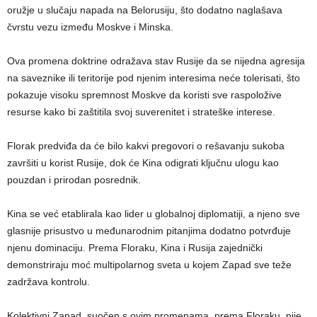
oružje u slučaju napada na Belorusiju, što dodatno naglašava
čvrstu vezu između Moskve i Minska.
Ova promena doktrine odražava stav Rusije da se nijedna agresija
na saveznike ili teritorije pod njenim interesima neće tolerisati, što
pokazuje visoku spremnost Moskve da koristi sve raspoložive
resurse kako bi zaštitila svoj suverenitet i strateške interese.
Florak predviđa da će bilo kakvi pregovori o rešavanju sukoba
završiti u korist Rusije, dok će Kina odigrati ključnu ulogu kao
pouzdan i prirodan posrednik.
Kina se već etablirala kao lider u globalnoj diplomatiji, a njeno sve
glasnije prisustvo u međunarodnim pitanjima dodatno potvrđuje
njenu dominaciju. Prema Floraku, Kina i Rusija zajednički
demonstriraju moć multipolarnog sveta u kojem Zapad sve teže
zadržava kontrolu.
Kolektivni Zapad, suočen s ovim promenama, prema Floraku, nije