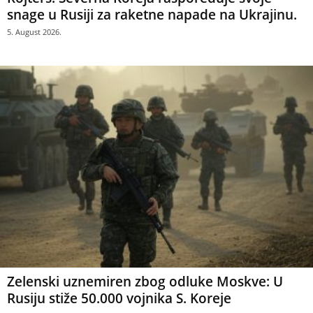
snage u Rusiji za raketne napade na Ukrajinu.
5. August 2026.
Zelenski uznemiren zbog odluke Moskve: U
Rusiju stiže 50.000 vojnika S. Koreje