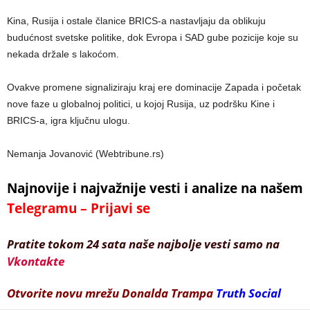
Kina, Rusija i ostale članice BRICS-a nastavljaju da oblikuju
budućnost svetske politike, dok Evropa i SAD gube pozicije koje su
nekada držale s lakoćom.
Ovakve promene signaliziraju kraj ere dominacije Zapada i početak
nove faze u globalnoj politici, u kojoj Rusija, uz podršku Kine i
BRICS-a, igra ključnu ulogu.
Nemanja Jovanović (Webtribune.rs)
Najnovije i najvažnije vesti i analize na našem
Telegramu – Prijavi se
Pratite tokom 24 sata naše najbolje vesti samo na
Vkontakte
Otvorite novu mrežu Donalda Trampa
Truth Social