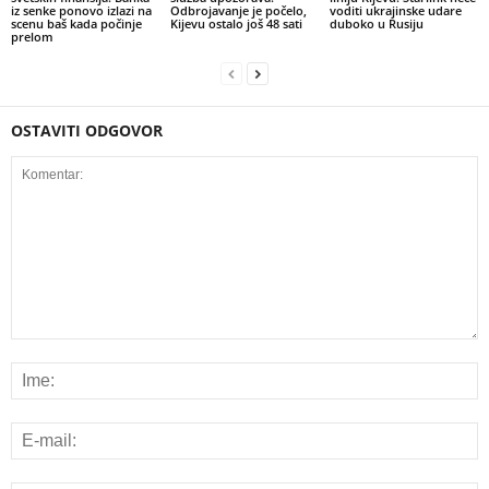
iz senke ponovo izlazi na
Odbrojavanje je počelo,
voditi ukrajinske udare
scenu baš kada počinje
Kijevu ostalo još 48 sati
duboko u Rusiju
prelom
OSTAVITI ODGOVOR