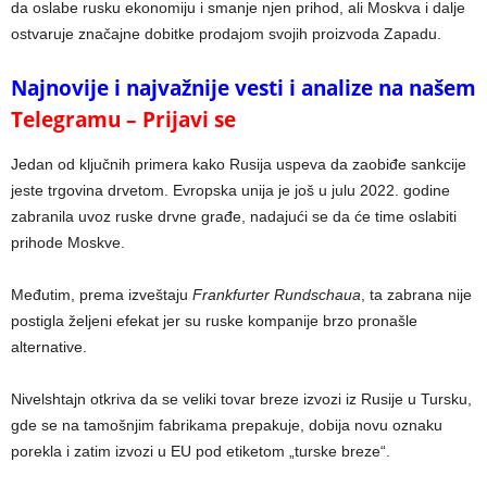
da oslabe rusku ekonomiju i smanje njen prihod, ali Moskva i dalje
ostvaruje značajne dobitke prodajom svojih proizvoda Zapadu.
Najnovije i najvažnije vesti i analize na našem
Telegramu – Prijavi se
Jedan od ključnih primera kako Rusija uspeva da zaobiđe sankcije
jeste trgovina drvetom. Evropska unija je još u julu 2022. godine
zabranila uvoz ruske drvne građe, nadajući se da će time oslabiti
prihode Moskve.
Međutim, prema izveštaju
Frankfurter Rundschaua
, ta zabrana nije
postigla željeni efekat jer su ruske kompanije brzo pronašle
alternative.
Nivelshtajn otkriva da se veliki tovar breze izvozi iz Rusije u Tursku,
gde se na tamošnjim fabrikama prepakuje, dobija novu oznaku
porekla i zatim izvozi u EU pod etiketom „turske breze“.