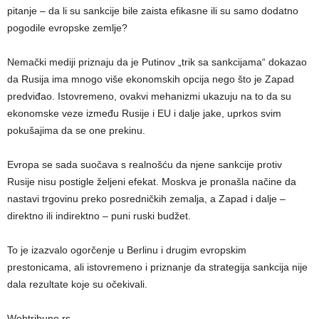
pitanje – da li su sankcije bile zaista efikasne ili su samo dodatno
pogodile evropske zemlje?
Nemački mediji priznaju da je Putinov „trik sa sankcijama“ dokazao
da Rusija ima mnogo više ekonomskih opcija nego što je Zapad
predviđao. Istovremeno, ovakvi mehanizmi ukazuju na to da su
ekonomske veze između Rusije i EU i dalje jake, uprkos svim
pokušajima da se one prekinu.
Evropa se sada suočava s realnošću da njene sankcije protiv
Rusije nisu postigle željeni efekat. Moskva je pronašla načine da
nastavi trgovinu preko posredničkih zemalja, a Zapad i dalje –
direktno ili indirektno – puni ruski budžet.
To je izazvalo ogorčenje u Berlinu i drugim evropskim
prestonicama, ali istovremeno i priznanje da strategija sankcija nije
dala rezultate koje su očekivali.
Webtribune.rs