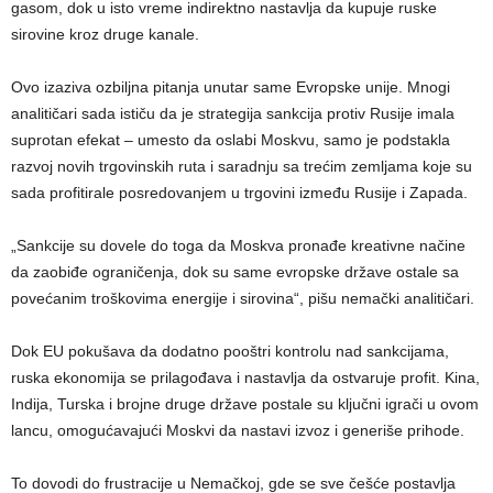
gasom, dok u isto vreme indirektno nastavlja da kupuje ruske
sirovine kroz druge kanale.
Ovo izaziva ozbiljna pitanja unutar same Evropske unije. Mnogi
analitičari sada ističu da je strategija sankcija protiv Rusije imala
suprotan efekat – umesto da oslabi Moskvu, samo je podstakla
razvoj novih trgovinskih ruta i saradnju sa trećim zemljama koje su
sada profitirale posredovanjem u trgovini između Rusije i Zapada.
„Sankcije su dovele do toga da Moskva pronađe kreativne načine
da zaobiđe ograničenja, dok su same evropske države ostale sa
povećanim troškovima energije i sirovina“, pišu nemački analitičari.
Dok EU pokušava da dodatno pooštri kontrolu nad sankcijama,
ruska ekonomija se prilagođava i nastavlja da ostvaruje profit. Kina,
Indija, Turska i brojne druge države postale su ključni igrači u ovom
lancu, omogućavajući Moskvi da nastavi izvoz i generiše prihode.
To dovodi do frustracije u Nemačkoj, gde se sve češće postavlja