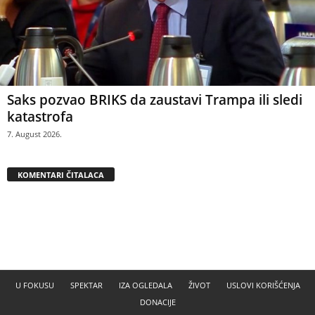
Saks pozvao BRIKS da zaustavi Trampa ili sledi
katastrofa
7. August 2026.
KOMENTARI ČITALACA
U FOKUSU
SPEKTAR
IZA OGLEDALA
ŽIVOT
USLOVI KORIŠĆENJA
DONACIJE