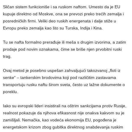
Sličan sistem funkcioniše i sa ruskom naftom. Umesto da je EU
kupuje direktno od Moskve, ona se prevozi preko trećih zemalja i
posredničkih firmi. Veliki deo ruskih energenata i dalje stiže u
Evropu preko zemalja kao što su Turska, Indija i Kina.
Tu se nafta formalno prerađuje ili meša s drugim izvorima, a zatim
prodaje pod novim oznakama, čime se briše njen prvobitni ruski
trag.
Ovaj metod je posebno uspešan zahvaljujući takozvanoj „floti iz
senke“ – tankerskim brodovima koji pod različitim zastavama
transportuju rusku naftu širom sveta, često uz lažne dokumente o
poreklu.
Iako su evropski lideri insistirali na oštrim sankcijama protiv Rusije,
realnost pokazuje da njihova efikasnost nije onakva kakvom su je
zamišljali. Nemačka, kao vodeća ekonomija EU, pogođena je
energetskom krizom zbog gubitka direktnog snabdevanja ruskim