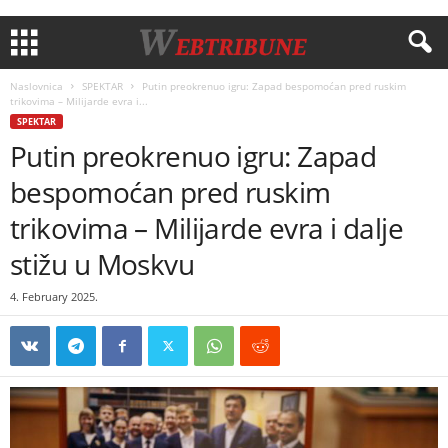
Naslovnica
SPEKTAR
Putin preokrenuo igru: Zapad bespomoćan pred ruskim
trikovima – Milijarde evra i...
SPEKTAR
Putin preokrenuo igru: Zapad
bespomoćan pred ruskim
trikovima – Milijarde evra i dalje
stižu u Moskvu
4. February 2025.