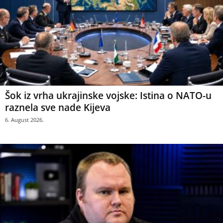
Šok iz vrha ukrajinske vojske: Istina o NATO-u
raznela sve nade Kijeva
6. August 2026.