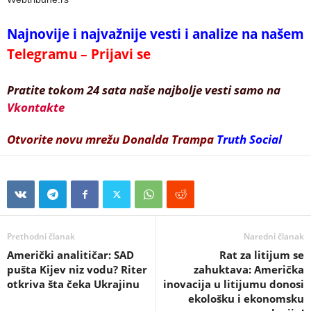
Najnovije i najvažnije vesti i analize na našem
Telegramu – Prijavi se
Pratite tokom 24 sata naše najbolje vesti samo na
Vkontakte
Otvorite novu mrežu Donalda Trampa
Truth Social
Prethodni članak
Naredni članak
Američki analitičar: SAD
Rat za litijum se
pušta Kijev niz vodu? Riter
zahuktava: Američka
otkriva šta čeka Ukrajinu
inovacija u litijumu donosi
ekološku i ekonomsku