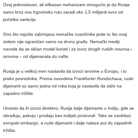
Ovaj jednostavan, ali efikasan mehanizam omogućio je da Rusija
samo kroz ovu trgovinsku rutu zaradi oko 1,5 milijardi evra od
početka sankcija.
Ono što najviše zabrinjava nemačke zvaničnike jeste to što ovaj
sistem nije ograničen samo na drvnu građu. Nemački mediji
navode da se sličan model koristi i za izvoz drugih ruskih resursa i
sirovina – od dijamanata do nafte.
Rusija je u velikoj meri nastavila da izvozi sirovine u Evropu, i to
preko posrednika. Prema navodima
Frankfurter Rundschaua
, ruski
dijamanti su samo jedna od roba koja je nastavila da stiže na
zapadno tržište.
Umesto da ih izvozi direktno, Rusija šalje dijamante u Indiju, gde se
obrađuju, pakuju i prodaju kao indijski proizvodi. Tako se zaobilazi
evropski embargo, a ruski dijamanti i dalje nalaze put do zapadnih
tržišta.