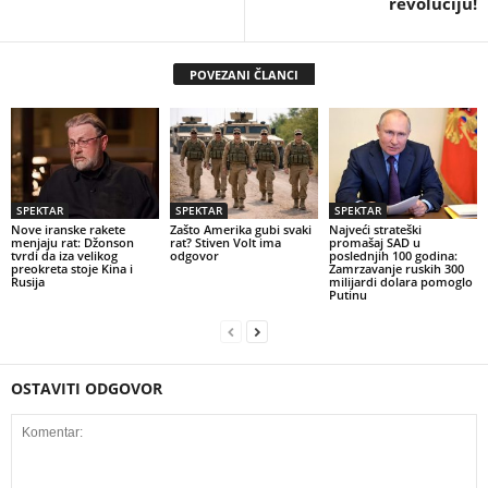
revoluciju!
POVEZANI ČLANCI
SPEKTAR
SPEKTAR
SPEKTAR
Nove iranske rakete
Zašto Amerika gubi svaki
Najveći strateški
menjaju rat: Džonson
rat? Stiven Volt ima
promašaj SAD u
tvrdi da iza velikog
odgovor
poslednjih 100 godina:
preokreta stoje Kina i
Zamrzavanje ruskih 300
Rusija
milijardi dolara pomoglo
Putinu
OSTAVITI ODGOVOR