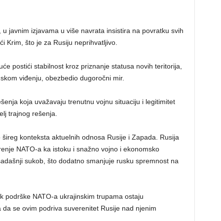
u javnim izjavama u više navrata insistira na povratku svih
ći Krim, što je za Rusiju neprihvatljivo.
 postići stabilnost kroz priznanje statusa novih teritorija,
uskom viđenju, obezbedio dugoročni mir.
enja koja uvažavaju trenutnu vojnu situaciju i legitimitet
elj trajnog rešenja.
o šireg konteksta aktuelnih odnosa Rusije i Zapada. Rusija
renje NATO-a ka istoku i snažno vojno i ekonomsko
sadašnji sukob, što dodatno smanjuje rusku spremnost na
ak podrške NATO-a ukrajinskim trupama ostaju
 da se ovim podriva suverenitet Rusije nad njenim