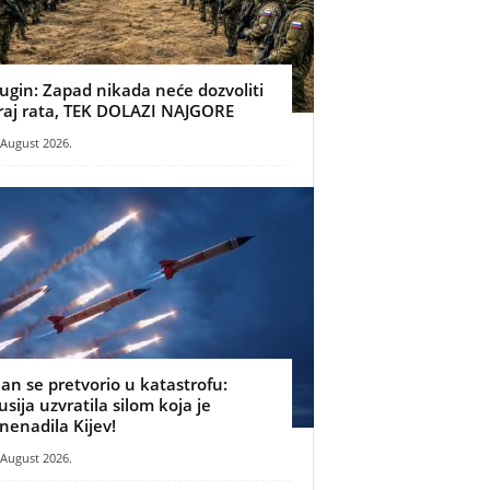
ugin: Zapad nikada neće dozvoliti
raj rata, TEK DOLAZI NAJGORE
 August 2026.
lan se pretvorio u katastrofu:
usija uzvratila silom koja je
znenadila Kijev!
 August 2026.