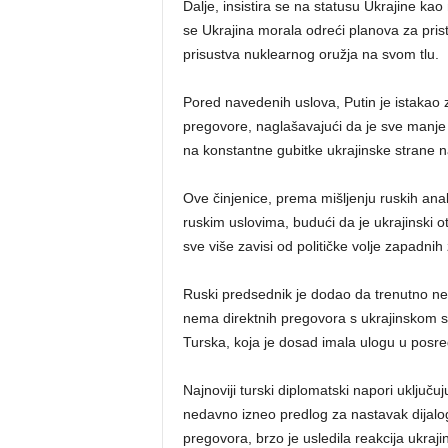
Dalje, insistira se na statusu Ukrajine ka
se Ukrajina morala odreći planova za pris
prisustva nuklearnog oružja na svom tlu.
Pored navedenih uslova, Putin je istakao 
pregovore, naglašavajući da je sve manje
na konstantne gubitke ukrajinske strane n
Ove činjenice, prema mišljenju ruskih ana
ruskim uslovima, budući da je ukrajinski o
sve više zavisi od političke volje zapadnih
Ruski predsednik je dodao da trenutno ne 
nema direktnih pregovora s ukrajinskom s
Turska, koja je dosad imala ulogu u posred
Najnoviji turski diplomatski napori uključ
nedavno izneo predlog za nastavak dijaloga
pregovora, brzo je usledila reakcija ukraj