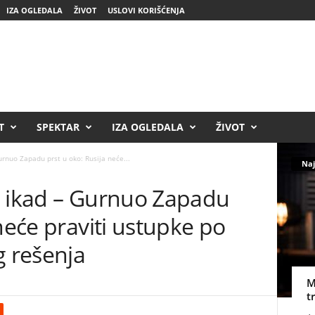
IZA OGLEDALA
ŽIVOT
USLOVI KORIŠĆENJA
T
SPEKTAR
IZA OGLEDALA
ŽIVOT
urnuo Zapadu prst u oko: Rusija neće...
Naj
o ikad – Gurnuo Zapadu
neće praviti ustupke po
g rešenja
M
t