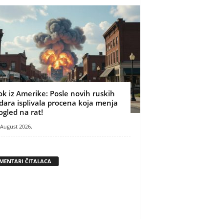
ok iz Amerike: Posle novih ruskih
dara isplivala procena koja menja
ogled na rat!
 August 2026.
MENTARI ČITALACA