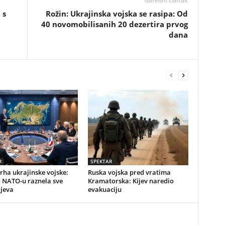
Naredni članak
 s
Rožin: Ukrajinska vojska se rasipa: Od
40 novomobilisanih 20 dezertira prvog
dana
R
SPEKTAR
vrha ukrajinske vojske:
Ruska vojska pred vratima
o NATO-u raznela sve
Kramatorska: Kijev naredio
ijeva
evakuaciju