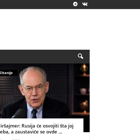
čitanije
iršajmer: Rusija će osvojiti šta joj
reba, a zaustaviće se ovde …