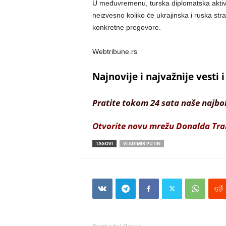
U međuvremenu, turska diplomatska aktivn
neizvesno koliko će ukrajinska i ruska st
konkretne pregovore.
Webtribune.rs
Najnovije i najvažnije vesti
Pratite tokom 24 sata naše najbo
Otvorite novu mrežu Donalda Tr
TAGOVI
VLADIMIR PUTIN