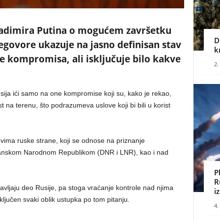
Vladimira Putina o mogućem završetku
D
govore ukazuje na jasno definisan stav
k
e kompromisa, ali isključuje bilo kakve
2.
usija ići samo na one kompromise koji su, kako je rekao,
t na terenu, što podrazumeva uslove koji bi bili u korist
evima ruske strane, koji se odnose na priznanje
ganskom Narodnom Republikom (DNR i LNR), kao i nad
P
R
avljaju deo Rusije, pa stoga vraćanje kontrole nad njima
i
ključen svaki oblik ustupka po tom pitanju.
4.