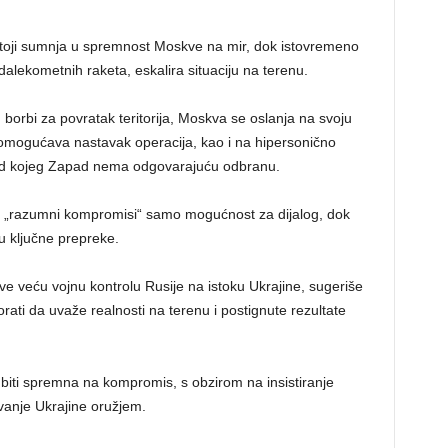
stoji sumnja u spremnost Moskve na mir, dok istovremeno
dalekometnih raketa, eskalira situaciju na terenu.
borbi za povratak teritorija, Moskva se oslanja na svoju
 i omogućava nastavak operacija, kao i na hipersonično
 od kojeg Zapad nema odgovarajuću odbranu.
ni „razumni kompromisi“ samo mogućnost za dijalog, dok
aju ključne prepreke.
ve veću vojnu kontrolu Rusije na istoku Ukrajine, sugeriše
rati da uvaže realnosti na terenu i postignute rezultate
a biti spremna na kompromis, s obzirom na insistiranje
anje Ukrajine oružjem.