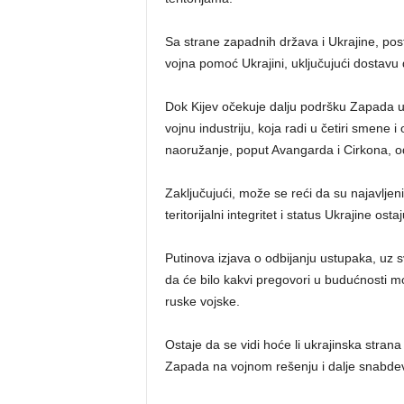
Sa strane zapadnih država i Ukrajine, po
vojna pomoć Ukrajini, uključujući dostavu 
Dok Kijev očekuje dalju podršku Zapada u 
vojnu industriju, koja radi u četiri smene
naoružanje, poput Avangarda i Cirkona,
Zaključujući, može se reći da su najavlje
teritorijalni integritet i status Ukrajine ost
Putinova izjava o odbijanju ustupaka, uz s
da će bilo kakvi pregovori u budućnosti mo
ruske vojske.
Ostaje da se vidi hoće li ukrajinska stran
Zapada na vojnom rešenju i dalje snabdev