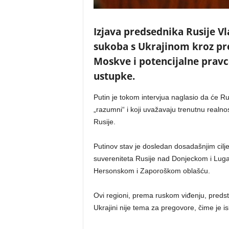
Izjava predsednika Rusije 
sukoba s Ukrajinom kroz pre
Moskve i potencijalne pravc
ustupke.
Putin je tokom intervjua naglasio da će R
„razumni“ i koji uvažavaju trenutnu realnos
Rusije.
Putinov stav je dosledan dosadašnjim cilj
suvereniteta Rusije nad Donjeckom i Lu
Hersonskom i Zaporoškom oblašću.
Ovi regioni, prema ruskom viđenju, predst
Ukrajini nije tema za pregovore, čime je is