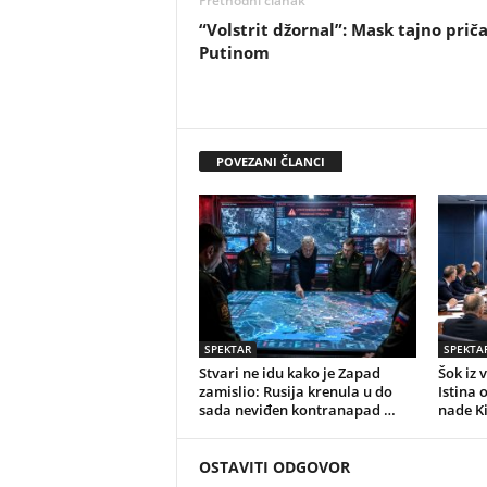
Prethodni članak
“Volstrit džornal”: Mask tajno priča
Putinom
POVEZANI ČLANCI
SPEKTAR
SPEKTA
Stvari ne idu kako je Zapad
Šok iz 
zamislio: Rusija krenula u do
Istina 
sada neviđen kontranapad …
nade K
OSTAVITI ODGOVOR