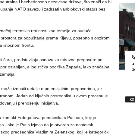
o neutralne i bezbednosno nezavisne države, što znači da bi
tupanje NATO savezu i zadržati vanblokovski status bez
značaj terenskih realnosti kao temelja za buduće
 prostora za popuštanje prema Kijevu, posebno s obzirom
a istočnom frontu.
Š
litičara, predstavljaju osnovu za mirovne pregovore po
u
tpor oslabljen, a logistička podrška Zapada, iako značajna,
p
 zemalja.
5.
može iznositi detalje o potencijalnim pregovorima, jer
tranom. Jedan od ključnih posrednika u ovom procesu je
KO
ovanju i prenošenju inicijativa.
uju kontakt Erdoganova pomoćnika s Putinom, koji je
. Iako je Putin izjavio da je otvoren za nastavak
inskog predsednika Vladimira Zelenskog, koji je kategorički