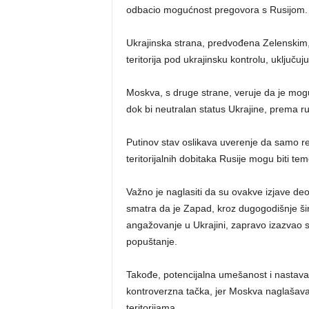
odbacio mogućnost pregovora s Rusijom.
Ukrajinska strana, predvođena Zelenskim, 
teritorija pod ukrajinsku kontrolu, uključuju
Moskva, s druge strane, veruje da je moguće
dok bi neutralan status Ukrajine, prema r
Putinov stav oslikava uverenje da samo reš
teritorijalnih dobitaka Rusije mogu biti tem
Važno je naglasiti da su ovakve izjave de
smatra da je Zapad, kroz dugogodišnje ši
angažovanje u Ukrajini, zapravo izazvao 
popuštanje.
Takođe, potencijalna umešanost i nastav
kontroverzna tačka, jer Moskva naglašava
teritorijama.