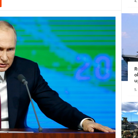
4.
R
o
u
5.