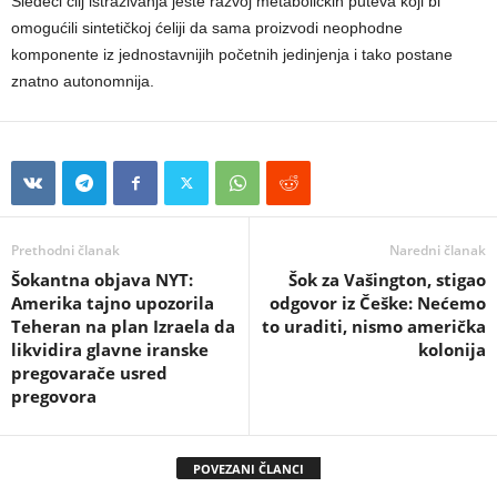
Sledeći cilj istraživanja jeste razvoj metaboličkih puteva koji bi
omogućili sintetičkoj ćeliji da sama proizvodi neophodne
komponente iz jednostavnijih početnih jedinjenja i tako postane
znatno autonomnija.
Prethodni članak
Naredni članak
Šokantna objava NYT:
Šok za Vašington, stigao
Amerika tajno upozorila
odgovor iz Češke: Nećemo
Teheran na plan Izraela da
to uraditi, nismo američka
likvidira glavne iranske
kolonija
pregovarače usred
pregovora
POVEZANI ČLANCI