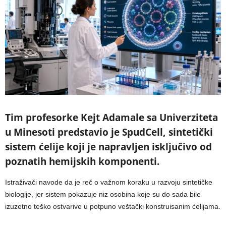
Tim profesorke Kejt Adamale sa Univerziteta
u Minesoti predstavio je SpudCell, sintetički
sistem ćelije koji je napravljen isključivo od
poznatih hemijskih komponenti.
Istraživači navode da je reč o važnom koraku u razvoju sintetičke
biologije, jer sistem pokazuje niz osobina koje su do sada bile
izuzetno teško ostvarive u potpuno veštački konstruisanim ćelijama.