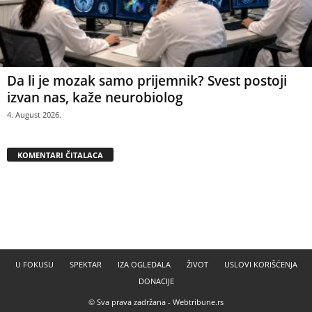
Da li je mozak samo prijemnik? Svest postoji
izvan nas, kaže neurobiolog
4. August 2026.
KOMENTARI ČITALACA
U FOKUSU
SPEKTAR
IZA OGLEDALA
ŽIVOT
USLOVI KORIŠĆENJA
DONACIJE
© Sva prava zadržana -
Webtribune.rs