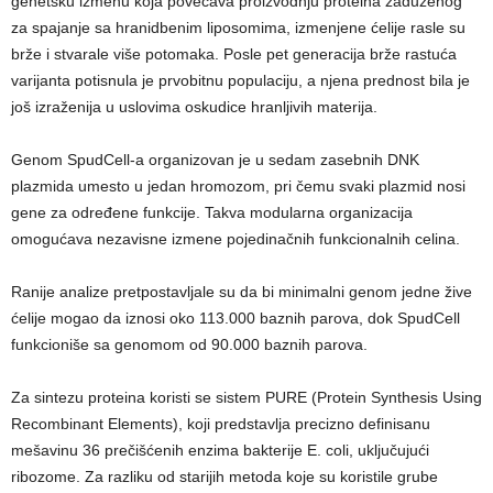
genetsku izmenu koja povećava proizvodnju proteina zaduženog
za spajanje sa hranidbenim liposomima, izmenjene ćelije rasle su
brže i stvarale više potomaka. Posle pet generacija brže rastuća
varijanta potisnula je prvobitnu populaciju, a njena prednost bila je
još izraženija u uslovima oskudice hranljivih materija.
Genom SpudCell-a organizovan je u sedam zasebnih DNK
plazmida umesto u jedan hromozom, pri čemu svaki plazmid nosi
gene za određene funkcije. Takva modularna organizacija
omogućava nezavisne izmene pojedinačnih funkcionalnih celina.
Ranije analize pretpostavljale su da bi minimalni genom jedne žive
ćelije mogao da iznosi oko 113.000 baznih parova, dok SpudCell
funkcioniše sa genomom od 90.000 baznih parova.
Za sintezu proteina koristi se sistem PURE (Protein Synthesis Using
Recombinant Elements), koji predstavlja precizno definisanu
mešavinu 36 prečišćenih enzima bakterije E. coli, uključujući
ribozome. Za razliku od starijih metoda koje su koristile grube