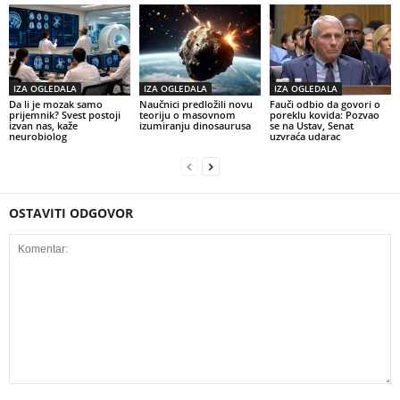
IZA OGLEDALA
IZA OGLEDALA
IZA OGLEDALA
Da li je mozak samo
Naučnici predložili novu
Fauči odbio da govori o
prijemnik? Svest postoji
teoriju o masovnom
poreklu kovida: Pozvao
izvan nas, kaže
izumiranju dinosaurusa
se na Ustav, Senat
neurobiolog
uzvraća udarac
OSTAVITI ODGOVOR