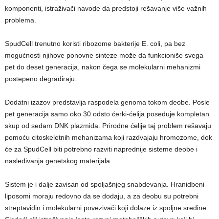
komponenti, istraživači navode da predstoji rešavanje više važnih
problema.
SpudCell trenutno koristi ribozome bakterije E. coli, pa bez
mogućnosti njihove ponovne sinteze može da funkcioniše svega
pet do deset generacija, nakon čega se molekularni mehanizmi
postepeno degradiraju.
Dodatni izazov predstavlja raspodela genoma tokom deobe. Posle
pet generacija samo oko 30 odsto ćerki-ćelija poseduje kompletan
skup od sedam DNK plazmida. Prirodne ćelije taj problem rešavaju
pomoću citoskeletnih mehanizama koji razdvajaju hromozome, dok
će za SpudCell biti potrebno razviti naprednije sisteme deobe i
nasleđivanja genetskog materijala.
Sistem je i dalje zavisan od spoljašnjeg snabdevanja. Hranidbeni
liposomi moraju redovno da se dodaju, a za deobu su potrebni
streptavidin i molekularni povezivači koji dolaze iz spoljne sredine.