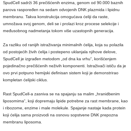
SpudCell sadrži 36 prečišćenih enzima, genom od 90.000 baznih
parova raspoređen na sedam odvojenih DNK plazmida i lipidnu
membranu. Takva konstrukcija omogućava ćeliji da raste,
umnožava svoj genom, deli se i prolazi kroz procese selekcije i
međusobnog nadmetanja tokom više uzastopnih generacija.
Za razliku od ranijih istraživanja minimalnih ćelija, koja su polazila
od postojećih živih ćelija i postepeno uklanjala njihove delove,
SpudCell je izgrađen metodom „od dna ka vrhu“, korišćenjem
pojedinačno prečišćenih neživih komponenti. Istraživači ističu da je
ovo prvi potpuno hemijski definisan sistem koji je demonstrirao
kompletan ćelijski ciklus.
Rast SpudCell-a zasniva se na spajanju sa malim „hranidbenim
liposomima“, koji dopremaju lipide potrebne za rast membrane, kao
i ribozome, enzime i male molekule. Spajanje nastaje kada protein
koji ćelija sama proizvodi na osnovu sopstvene DNK prepozna
membranu liposoma.