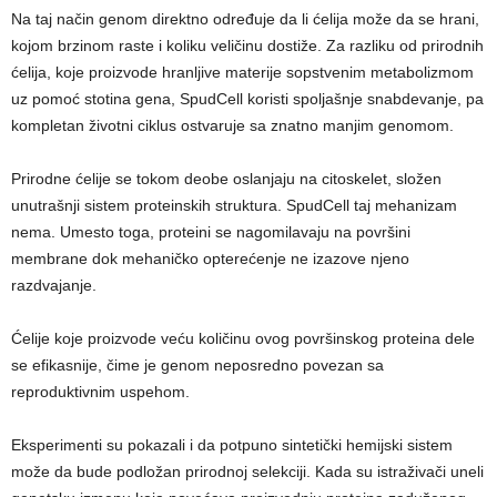
Na taj način genom direktno određuje da li ćelija može da se hrani,
kojom brzinom raste i koliku veličinu dostiže. Za razliku od prirodnih
ćelija, koje proizvode hranljive materije sopstvenim metabolizmom
uz pomoć stotina gena, SpudCell koristi spoljašnje snabdevanje, pa
kompletan životni ciklus ostvaruje sa znatno manjim genomom.
Prirodne ćelije se tokom deobe oslanjaju na citoskelet, složen
unutrašnji sistem proteinskih struktura. SpudCell taj mehanizam
nema. Umesto toga, proteini se nagomilavaju na površini
membrane dok mehaničko opterećenje ne izazove njeno
razdvajanje.
Ćelije koje proizvode veću količinu ovog površinskog proteina dele
se efikasnije, čime je genom neposredno povezan sa
reproduktivnim uspehom.
Eksperimenti su pokazali i da potpuno sintetički hemijski sistem
može da bude podložan prirodnoj selekciji. Kada su istraživači uneli