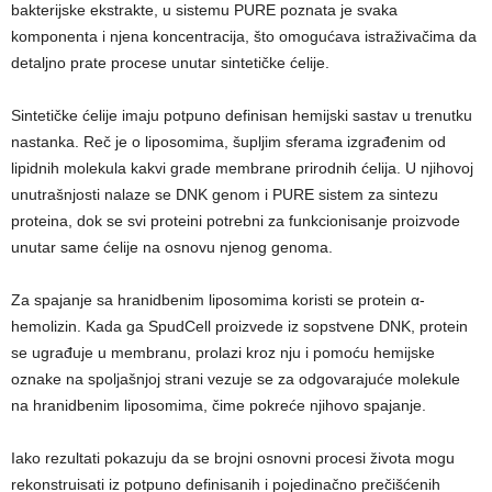
bakterijske ekstrakte, u sistemu PURE poznata je svaka
komponenta i njena koncentracija, što omogućava istraživačima da
detaljno prate procese unutar sintetičke ćelije.
Sintetičke ćelije imaju potpuno definisan hemijski sastav u trenutku
nastanka. Reč je o liposomima, šupljim sferama izgrađenim od
lipidnih molekula kakvi grade membrane prirodnih ćelija. U njihovoj
unutrašnjosti nalaze se DNK genom i PURE sistem za sintezu
proteina, dok se svi proteini potrebni za funkcionisanje proizvode
unutar same ćelije na osnovu njenog genoma.
Za spajanje sa hranidbenim liposomima koristi se protein α-
hemolizin. Kada ga SpudCell proizvede iz sopstvene DNK, protein
se ugrađuje u membranu, prolazi kroz nju i pomoću hemijske
oznake na spoljašnjoj strani vezuje se za odgovarajuće molekule
na hranidbenim liposomima, čime pokreće njihovo spajanje.
Iako rezultati pokazuju da se brojni osnovni procesi života mogu
rekonstruisati iz potpuno definisanih i pojedinačno prečišćenih