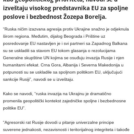
izveštaju visokog predstavnika EU za spoljne
poslove i bezbednost Žozepa Borelja.
“Ruska ničim izazvana agresija protiv Ukrajine snažno je odjeknula
širom regiona. Međutim, dijalog Beograda i Prištine uz
posredovanje EU nastavljen je i svi partneri sa Zapadnog Balkana
su se uskladili sa stavom EU tokom glasanja o rezolucijama
Generalne skupštine UN kojima se osuđuju invazija Rusije i njen
humanitarni efekat. Crna Gora, Albanija i Severna Makedonija u
potpunosti su se uskladile sa spoljnom politikom EU, uključujući
sankcije Rusiji”, navodi se u izveštaju.
Kako se navodi, “ruska invazija na Ukrajinu je dramatično
promenila geopolitički kontekst zajedničke spoljne i bezbednosne
politike EU”.
“Agresorski rat Rusije dovodi u pitanje univerzalne principe
suverene jednakosti, nezavisnosti i teritorijalnog integriteta i takođe