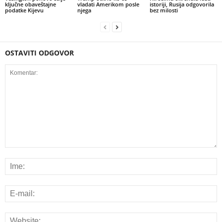
ključne obaveštajne
vladati Amerikom posle
istoriji, Rusija odgovorila
podatke Kijevu
njega
bez milosti
OSTAVITI ODGOVOR