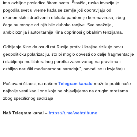
ima ozbiljne posledice širom sveta. Štaviše, ruska invazija je
pogodila svet u vreme kada se zemlje još oporavljaju od
ekonomskih i društvenih efekata pandemije koronavirusa, zbog
čega su mnoge od njih bile duboko ranjive. Sve snažnija,
ambicioznija i autoritarnija Kina doprinosi globalnim tenzijama.
Odbijanje Kine da osudi rat Rusije protiv Ukrajine rizikuje novu
geopolitičku polarizaciju, što bi moglo dovesti do dalje fragmentacije
i slabljenja multilateralnog poretka zasnovanog na pravilima i
ozbiljno narušiti međunarodnu saradnju”, navodi se u izvještaju.
Poštovani čitaoci, na našem
Telegram kanalu
možete pratiti naše
najbolje vesti kao i one koje ne objavljujemo na drugim mrežama
zbog specifičnog sadržaja
Naš Telegram kanal –
https://t.me/webtribune