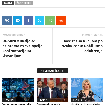
TAGOVI
ŽOZEP BORELJ
Prethodni članak
Naredni članak
UDARNO: Rusija se
Hoće rat sa Rusijom po
priprema za sve opcije
svaku cenu: Dobili smo
konfrontacije sa
odobrenje
Litvanijom
POVEZANI ČLANCI
U FOKUSU
U FOKUSU
U FOKUSU
Vašington ponovo šalje
Tramp otkrio ko će
Hirošima okrenula leđa