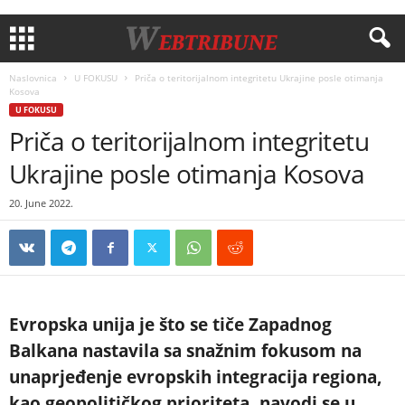
Naslovnica
U FOKUSU
Priča o teritorijalnom integritetu Ukrajine posle otimanja
Kosova
U FOKUSU
Priča o teritorijalnom integritetu
Ukrajine posle otimanja Kosova
20. June 2022.
Evropska unija je što se tiče Zapadnog
Balkana nastavila sa snažnim fokusom na
unaprjeđenje evropskih integracija regiona,
kao geopolitičkog prioriteta, navodi se u