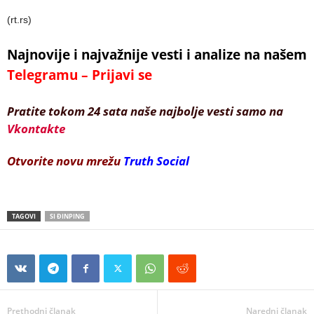
(rt.rs)
Najnovije i najvažnije vesti i analize na našem
Telegramu – Prijavi se
Pratite tokom 24 sata naše najbolje vesti samo na
Vkontakte
Otvorite novu mrežu
Truth Social
TAGOVI
SI ĐINPING
Prethodni članak
Naredni članak