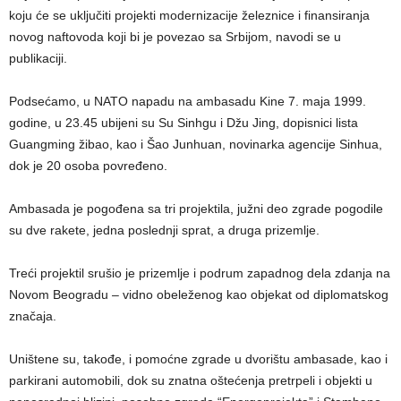
koju će se uključiti projekti modernizacije železnice i finansiranja
novog naftovoda koji bi je povezao sa Srbijom, navodi se u
publikaciji.
Podsećamo, u NATO napadu na ambasadu Kine 7. maja 1999.
godine, u 23.45 ubijeni su Su Sinhgu i Džu Jing, dopisnici lista
Guangming žibao, kao i Šao Junhuan, novinarka agencije Sinhua,
dok je 20 osoba povređeno.
Ambasada je pogođena sa tri projektila, južni deo zgrade pogodile
su dve rakete, jedna poslednji sprat, a druga prizemlje.
Treći projektil srušio je prizemlje i podrum zapadnog dela zdanja na
Novom Beogradu – vidno obeleženog kao objekat od diplomatskog
značaja.
Uništene su, takođe, i pomoćne zgrade u dvorištu ambasade, kao i
parkirani automobili, dok su znatna oštećenja pretrpeli i objekti u