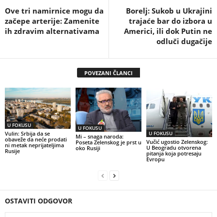
Ove tri namirnice mogu da
Borelj: Sukob u Ukrajini
začepe arterije: Zamenite
trajaće bar do izbora u
ih zdravim alternativama
Americi, ili dok Putin ne
odluči dugačije
POVEZANI ČLANCI
U FOKUSU
U FOKUSU
U FOKUSU
Vulin: Srbija da se
Mi – snaga naroda:
obaveže da neće prodati
Vučić ugostio Zelenskog:
Poseta Zelenskog je prst u
ni metak neprijateljima
U Beogradu otvorena
oko Rusiji
Rusije
pitanja koja potresaju
Evropu
OSTAVITI ODGOVOR