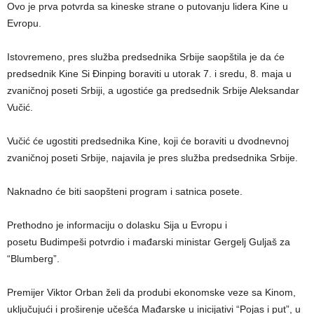
Ovo je prva potvrda sa kineske strane o putovanju lidera Kine u
Evropu.
Istovremeno, pres služba predsednika Srbije saopštila je da će
predsednik Kine Si Đinping boraviti u utorak 7. i sredu, 8. maja u
zvaničnoj poseti Srbiji, a ugostiće ga predsednik Srbije Aleksandar
Vučić.
Vučić će ugostiti predsednika Kine, koji će boraviti u dvodnevnoj
zvaničnoj poseti Srbije, najavila je pres služba predsednika Srbije.
Naknadno će biti saopšteni program i satnica posete.
Prethodno je informaciju o dolasku Sija u Evropu i
posetu Budimpeši potvrdio i mađarski ministar Gergelj Guljaš za
“Blumberg”.
Premijer Viktor Orban želi da produbi ekonomske veze sa Kinom,
uključujući i proširenje učešća Mađarske u inicijativi “Pojas i put”, u