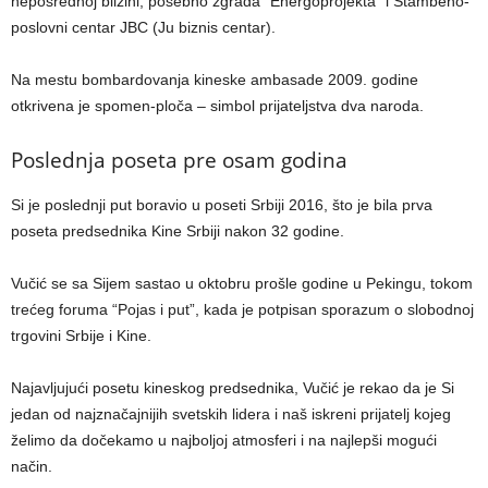
neposrednoj blizini, posebno zgrada “Energoprojekta” i Stambeno-
poslovni centar JBC (Ju biznis centar).
Na mestu bombardovanja kineske ambasade 2009. godine
otkrivena je spomen-ploča – simbol prijateljstva dva naroda.
Poslednja poseta pre osam godina
Si je poslednji put boravio u poseti Srbiji 2016, što je bila prva
poseta predsednika Kine Srbiji nakon 32 godine.
Vučić se sa Sijem sastao u oktobru prošle godine u Pekingu, tokom
trećeg foruma “Pojas i put”, kada je potpisan sporazum o slobodnoj
trgovini Srbije i Kine.
Najavljujući posetu kineskog predsednika, Vučić je rekao da je Si
jedan od najznačajnijih svetskih lidera i naš iskreni prijatelj kojeg
želimo da dočekamo u najboljoj atmosferi i na najlepši mogući
način.