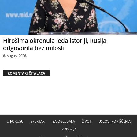
Hirošima okrenula leđa istoriji, Rusija
odgovorila bez milosti
6. August 2026.
KOMENTARI ČITALACA
U FOKUSU
SPEKTAR
IZA OGLEDALA
ŽIVOT
USLOVI KORIŠĆENJA
DONACIJE