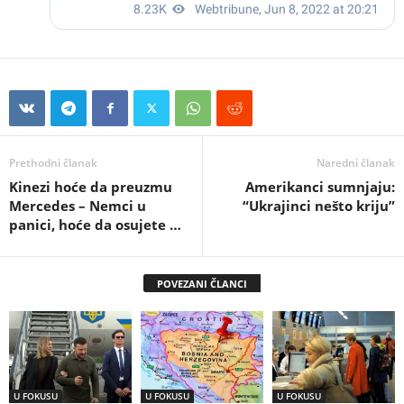
Prethodni članak
Naredni članak
Kinezi hoće da preuzmu
Amerikanci sumnjaju:
Mercedes – Nemci u
“Ukrajinci nešto kriju”
panici, hoće da osujete …
POVEZANI ČLANCI
U FOKUSU
U FOKUSU
U FOKUSU