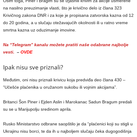
Osim toga, Piner i Bragim su se izjasnili krivim za akcije usmerene
na nasilno preuzimanje vlasti, što je krivično delo iz člana 323
Krivičnog zakona DNR i za koje je propisana zatvorska kazna od 12
do 20 godina, a u slučaju otežavajućih okolnosti ili u ratno vreme
smrtna kazna uz oduzimanje imovine.
Na “Telegram” kanalu možete pratiti naše odabrane najbolje
vesti.
–
OVDE
Ipak nisu sve priznali?
Međutim, oni nisu priznali krivicu koja predviđa deo člana 430 –
“Učešće plaćenika u oružanom sukobu ili vojnim akcijama”.
Britanci Šon Piner i Ejden Aslin i Marokanac Sadun Bragum predali
su se u Marijupolju sredinom aprila.
Rusko Ministarstvo odbrane saopštilo je da “plaćenici koji su stigli u
Ukrajinu nisu borci, te da ih u najboljem slučaju čeka dugogodišnja