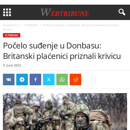
Naslovnica
U FOKUSU
Počelo suđenje u Donbasu: Britanski plaćenici priznali
krivicu
U FOKUSU
Počelo suđenje u Donbasu:
Britanski plaćenici priznali krivicu
9. June 2022.