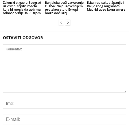
Zelenski stigao u Beograd
Banjaluka traži zatvaranje
Eskalirao sukob Španije i
uz crveni tepih: Poseta
OHR-a: Najdugovečnijem
Italije zbog migranata:
koja bi mogla da uzdrma
protektoratu u Evropi
Madrid uveo kontramere
odnose Srbije sa Rusijom
mora doći kraj
OSTAVITI ODGOVOR