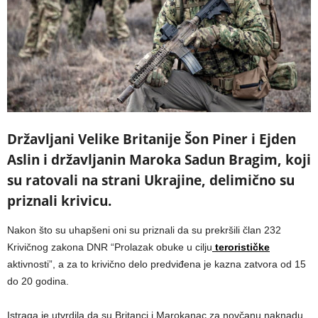
Državljani Velike Britanije Šon Piner i Ejden
Aslin i državljanin Maroka Sadun Bragim, koji
su ratovali na strani Ukrajine, delimično su
priznali krivicu.
Nakon što su uhapšeni oni su priznali da su prekršili član 232
Krivičnog zakona DNR “Prolazak obuke u cilju
terorističke
aktivnosti”, a za to krivično delo predviđena je kazna zatvora od 15
do 20 godina.
Istraga je utvrdila da su Britanci i Marokanac za novčanu naknadu