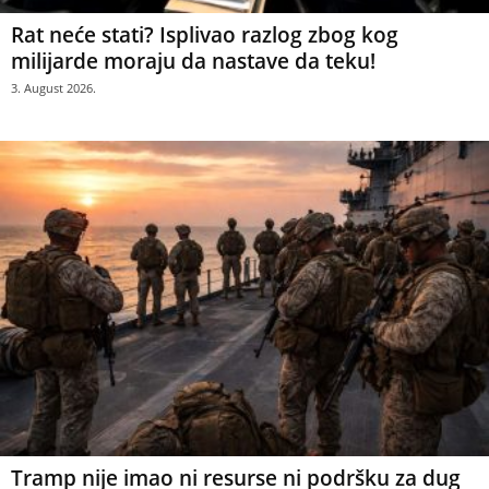
Rat neće stati? Isplivao razlog zbog kog
milijarde moraju da nastave da teku!
3. August 2026.
Tramp nije imao ni resurse ni podršku za dug