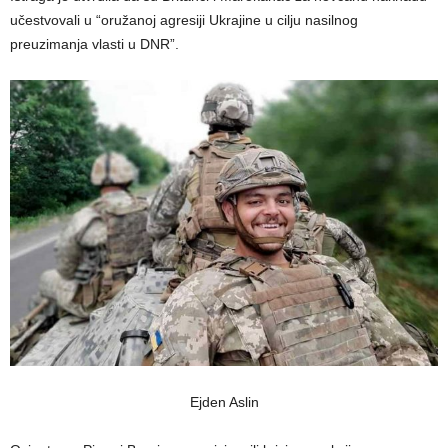
učestvovali u “oružanoj agresiji Ukrajine u cilju nasilnog
preuzimanja vlasti u DNR”.
Ejden Aslin