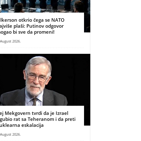
ilkerson otkrio čega se NATO
ajviše plaši: Putinov odgovor
ogao bi sve da promeni!
 August 2026.
ej Mekgovern tvrdi da je Izrael
zgubio rat sa Teheranom i da preti
uklearna eskalacija
 August 2026.