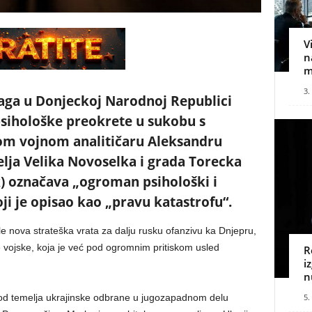
V
n
m
3.
aga u Donjeckoj Narodnoj Republici
 psihološke preokrete u sukobu s
om vojnom analitičaru Aleksandru
lja Velika Novoselka i grada Torecka
k) označava „ogroman psihološki i
oji je opisao kao „pravu katastrofu“.
 nova strateška vrata za dalju rusku ofanzivu ka Dnjepru,
e vojske, koja je već pod ogromnim pritiskom usled
R
i
n
5.
n od temelja ukrajinske odbrane u jugozapadnom delu