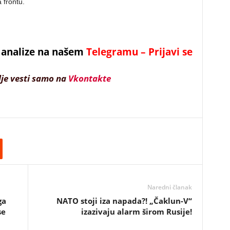
 frontu.
 i analize na našem
Telegramu – Prijavi se
lje vesti samo na
Vkontakte
Naredni članak
ga
NATO stoji iza napada?! „Čaklun-V“
se
izazivaju alarm širom Rusije!