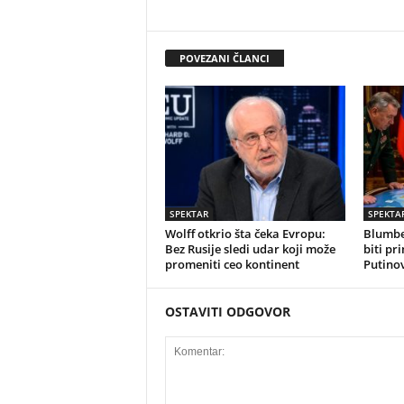
POVEZANI ČLANCI
SPEKTAR
SPEKTA
Wolff otkrio šta čeka Evropu:
Blumber
Bez Rusije sledi udar koji može
biti pr
promeniti ceo kontinent
Putino
OSTAVITI ODGOVOR