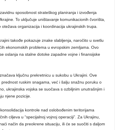
 zavidnu sposobnost strateškog planiranja i izvođenja
Ukrajine. To uključuje uništavanje komunikacionih čvorišta,
e otežava organizacija i koordinacija ukrajinskih trupa.
jini takođe pokazuje znake slabljenja, naročito u svetlu
stućih ekonomskih problema u evropskim zemljama. Ovo
 se oslanja na stalne dotoke zapadne vojne i finansijske
značava ključnu prekretnicu u sukobu u Ukrajini. Ove
 prednost ruskim snagama, već i šalju snažnu poruku o
o, ukrajinska vojska se suočava s ozbiljnim unutrašnjim i
u njene pozicije.
 konsolidacija kontrole nad oslobođenim teritorijama
ih ciljeva u “specijalnoj vojnoj operaciji”. Za Ukrajinu,
naći način da preokrene situaciju, ili će se suočiti s daljom