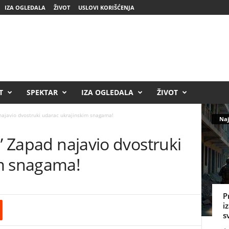
IZA OGLEDALA
ŽIVOT
USLOVI KORIŠĆENJA
T
SPEKTAR
IZA OGLEDALA
ŽIVOT
najavio dvostruki udarac ukrajinskim snagama!
Naj
!” Zapad najavio dvostruki
im snagama!
P
i
s