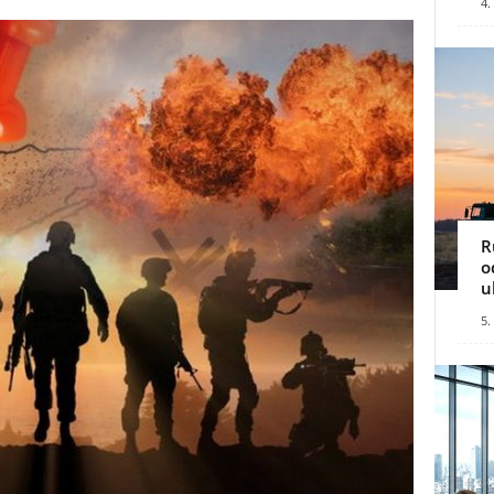
4.
R
o
u
5.