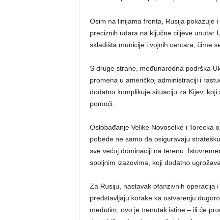
Osim na linijama fronta, Rusija pokazuje i
preciznih udara na ključne ciljeve unutar 
skladišta municije i vojnih centara, čime s
S druge strane, međunarodna podrška Ukra
promena u američkoj administraciji i ra
dodatno komplikuje situaciju za Kijev, koji
pomoći.
Oslobađanje Velike Novoselke i Torecka o
pobede ne samo da osiguravaju stratešku
sve većoj dominaciji na terenu. Istovremen
spoljnim izazovima, koji dodatno ugrožavaj
Za Rusiju, nastavak ofanzivnih operacija i
predstavljaju korake ka ostvarenju dugoročn
međutim, ovo je trenutak istine – ili će pro