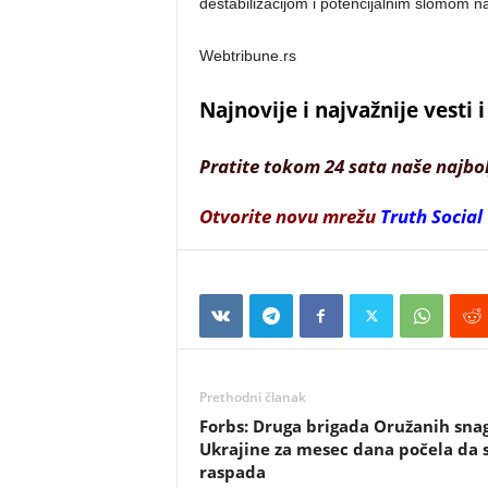
destabilizacijom i potencijalnim slomom na
Webtribune.rs
Najnovije i najvažnije vesti
Pratite tokom 24 sata naše najbo
Otvorite novu mrežu
Truth Social
Prethodni članak
Forbs: Druga brigada Oružanih sna
Ukrajine za mesec dana počela da 
raspada