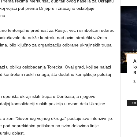
Prema rečima Merkurisa, gubitak ovog naselja za Ukrajinu
oj vojsci put prema Dnjepru i značajno oslabljuje
onu.
o teritorijalnu prednost za Rusiju, već i simboličan udarac
okušavale da održe kontrolu nad ovim strateški važnim
ma, bilo ključno za organizaciju odbrane ukrajinskih trupa
A
k
zi u obliku oslobađanja Torecka. Ovaj grad, koji se nalazi
R
 kontrolom ruskih snaga, što dodatno komplikuje položaj
3.
ih uporišta ukrajinskih trupa u Donbasu, a njegovo
KO
ljoj konsolidaciji ruskih pozicija u ovom delu Ukrajine.
 u zoni “Severnog vojnog okruga” postaju sve intenzivnije.
pe pod neprekidnim pritiskom na svim delovima linije
ursku oblast.