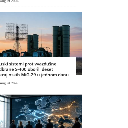
 August 2026.
uski sistemi protivvazdušne
dbrane S-400 oborili deset
krajinskih MiG-29 u jednom danu
 August 2026.