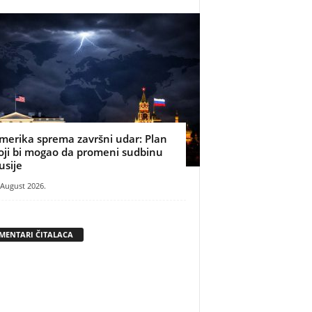
merika sprema završni udar: Plan
oji bi mogao da promeni sudbinu
usije
 August 2026.
MENTARI ČITALACA