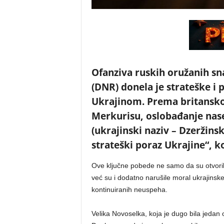
Ofanziva ruskih oružanih sn
(DNR) donela je strateške i
Ukrajinom. Prema britansk
Merkurisu, oslobađanje nase
(ukrajinski naziv – Dzeržins
strateški poraz Ukrajine“, k
Ove ključne pobede ne samo da su otvorile
već su i dodatno narušile moral ukrajinsk
kontinuiranih neuspeha.
Velika Novoselka, koja je dugo bila jeda