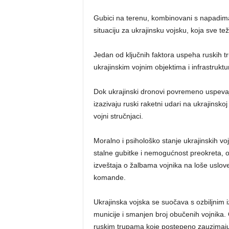
Gubici na terenu, kombinovani s napadima
situaciju za ukrajinsku vojsku, koja sve te
Jedan od ključnih faktora uspeha ruskih 
ukrajinskim vojnim objektima i infrastruktur
Dok ukrajinski dronovi povremeno uspevaju
izazivaju ruski raketni udari na ukrajinskoj
vojni stručnjaci.
Moralno i psihološko stanje ukrajinskih v
stalne gubitke i nemogućnost preokreta, os
izveštaja o žalbama vojnika na loše uslo
komande.
Ukrajinska vojska se suočava s ozbiljnim i
municije i smanjen broj obučenih vojnika
ruskim trupama koje postepeno zauzimaju 