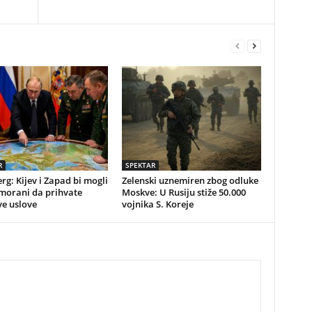
R
SPEKTAR
g: Kijev i Zapad bi mogli
Zelenski uznemiren zbog odluke
imorani da prihvate
Moskve: U Rusiju stiže 50.000
ve uslove
vojnika S. Koreje