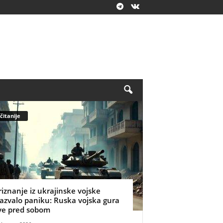
čitanije
riznanje iz ukrajinske vojske
zazvalo paniku: Ruska vojska gura
ve pred sobom