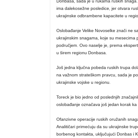
Donbasa, sada je u rukama ruskih snaga. 
ima dalekosežne posledice, jer otvara rusk
ukrajinske odbrambene kapacitete u regi
Oslobađanje Velike Novoselke znači ne sam
ukrajinskim snagama, koje su mesecima p
područjem. Ovo naselje je, prema eksperti
u širem regionu Donbasa.
Još jedna ključna pobeda ruskih trupa dola
na važnom strateškom pravcu, sada je pod
ukrajinske vojske u regionu.
Toreck je bio jedno od poslednjih značajn
oslobađanje označava još jedan korak ka da
Ofanzivne operacije ruskih oružanih snaga
Analitičari primećuju da su ukrajinske tru
borbenog kontakta, uključujući Donbas i K