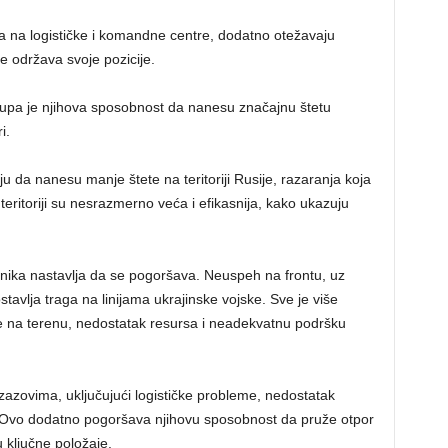
 na logističke i komandne centre, dodatno otežavaju
že održava svoje pozicije.
trupa je njihova sposobnost da nanesu značajnu štetu
i.
 da nanesu manje štete na teritoriji Rusije, razaranja koja
 teritoriji su nesrazmerno veća i efikasnija, kako ukazuju
ojnika nastavlja da se pogoršava. Neuspeh na frontu, uz
tavlja traga na linijama ukrajinske vojske. Sve je više
ve na terenu, nedostatak resursa i neadekvatnu podršku
zazovima, uključujući logističke probleme, nedostatak
. Ovo dodatno pogoršava njihovu sposobnost da pruže otpor
ključne položaje.