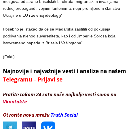
mozgova od strane briselskih birokrata, migrantskim invazijama,
rodnoj propagandi, vojnim fantomima, nepripremljenom članstvu
Ukrajine u EU i zelenoj ideologiji“.
Posebno je istakao da će se Mađarska zaštititi od pokušaja
podrivanja njenog suvereniteta, kao i od „imperije Soroša koja
istovremeno napada iz Brisela i Vašingtona“.
(Fakti)
Najnovije i najvažnije vesti i analize na našem
Telegramu – Prijavi se
Pratite tokom 24 sata naše najbolje vesti samo na
Vkontakte
Otvorite novu mrežu
Truth Social