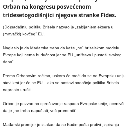
Orban na kongresu posvećenom
tridesetogodišnjici njegove stranke Fides.
(Do)sadašnju politiku Brisela nazvao je „zabijanjem eksera u
(mrtvački) kovčeg“ EU.
Naglasio je da Mađarska treba da kaže „ne“ briselskom modelu
Evrope koji nema budućnost jer se EU „uništava i pustoši svakog
dana“.
Prema Orbanovim rečima, uskoro će moći da se na Evropsku uniju
stavi krst jer će se EU – ako se nastavi sadašnja politika Brisela –
naprosto urušiti.
Orban je pozvao na sprečavanje raspada Evropske unije, ocenivši
da je „ne treba napuštati, već promeniti“.
Mađarski premijer je istakao da se Budimpešta protivi „ispiranju