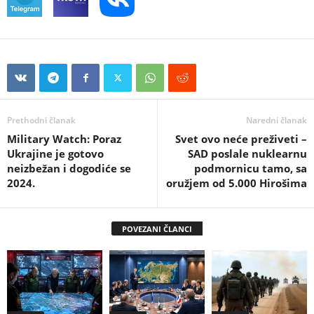
Prethodni članak
Naredni članak
Military Watch: Poraz
Svet ovo neće preživeti –
Ukrajine je gotovo
SAD poslale nuklearnu
neizbežan i dogodiće se
podmornicu tamo, sa
2024.
oružjem od 5.000 Hirošima
POVEZANI ČLANCI