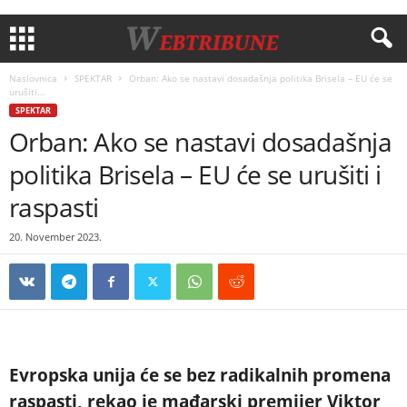
Naslovnica
SPEKTAR
Orban: Ako se nastavi dosadašnja politika Brisela – EU će se
urušiti...
SPEKTAR
Orban: Ako se nastavi dosadašnja
politika Brisela – EU će se urušiti i
raspasti
20. November 2023.
Evropska unija će se bez radikalnih promena
raspasti, rekao je mađarski premijer Viktor