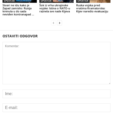
SPEKTAR
SPEKTAR
SPEKTAR
Stvari ne idu kako je
Šok iz vrha ukrajinske
Ruska vojska pred
Zapad zamislio: Rusija
vojske: Istina o NATO-u
vratima Kramatorska:
krenula u do sada
raznela sve nade Kijeva
Kijev naredio evakuaciju
neviđen kontranapad …
OSTAVITI ODGOVOR