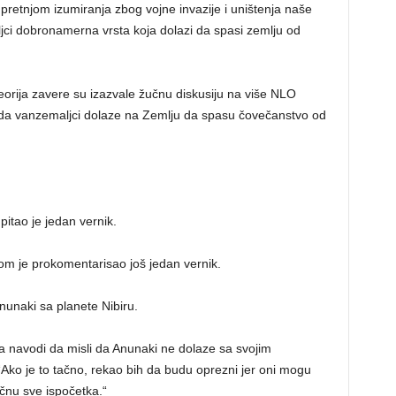
pretnjom izumiranja zbog vojne invazije i uništenja naše
ljci dobronamerna vrsta koja dolazi da spasi zemlju od
 teorija zavere su izazvale žučnu diskusiju na više NLO
 da vanzemaljci dolaze na Zemlju da spasu čovečanstvo od
pitao je jedan vernik.
om je prokomentarisao još jedan vernik.
Anunaki sa planete Nibiru.
ga navodi da misli da Anunaki ne dolaze sa svojim
Ako je to tačno, rekao bih da budu oprezni jer oni mogu
očnu sve ispočetka.“