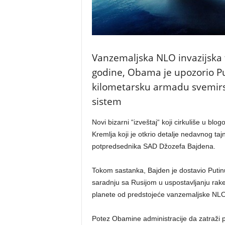
Vanzemaljska NLO invazijska f
godine, Obama je upozorio Pu
kilometarsku armadu svemirsk
sistem
Novi bizarni “izveštaj“ koji cirkuliše u blo
Kremlja koji je otkrio detalje nedavnog ta
potpredsednika SAD Džozefa Bajdena.
Tokom sastanka, Bajden je dostavio Putin
saradnju sa Rusijom u uspostavljanju rak
planete od predstojeće vanzemaljske NLO 
Potez Obamine administracije da zatraži p