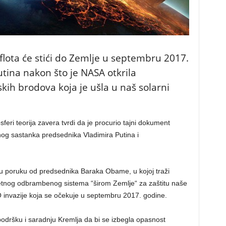
lota će stići do Zemlje u septembru 2017.
tina nakon što je NASA otkrila
ih brodova koja je ušla u naš solarni
gosferi teorija zavera tvrdi da je procurio tajni dokument
jnog sastanka predsednika Vladimira Putina i
u poruku od predsednika Baraka Obame, u kojoj traži
etnog odbrambenog sistema “širom Zemlje“ za zaštitu naše
invazije koja se očekuje u septembru 2017. godine.
odršku i saradnju Kremlja da bi se izbegla opasnost