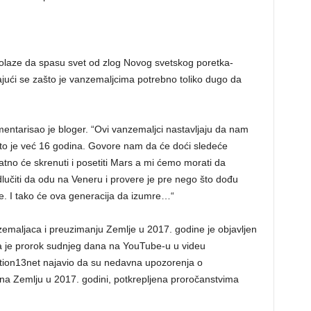
laze da spasu svet od zlog Novog svetskog poretka-
itajući se zašto je vanzemaljcima potrebno toliko dugo da
omentarisao je bloger. “Ovi vanzemaljci nastavljaju da nam
to je već 16 godina. Govore nam da će doći sledeće
tno će skrenuti i posetiti Mars a mi ćemo morati da
učiti da odu na Veneru i provere je pre nego što dođu
. I tako će ova generacija da izumre…“
nzemaljaca i preuzimanju Zemlje u 2017. godine je objavljen
 da je prorok sudnjeg dana na YouTube-u u videu
ion13net najavio da su nedavna upozorenja o
ći na Zemlju u 2017. godini, potkrepljena proročanstvima