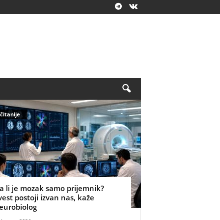
čitanije
a li je mozak samo prijemnik?
vest postoji izvan nas, kaže
eurobiolog