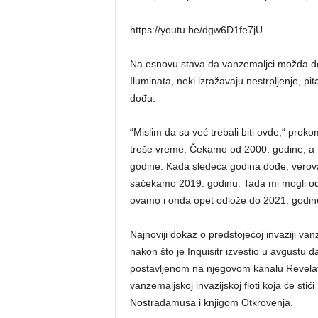
https://youtu.be/dgw6D1fe7jU
Na osnovu stava da vanzemaljci možda do
Iluminata, neki izražavaju nestrpljenje, p
dođu.
“Mislim da su već trebali biti ovde,“ prok
troše vreme. Čekamo od 2000. godine, a 
godine. Kada sledeća godina dođe, verova
sačekamo 2019. godinu. Tada mi mogli odl
ovamo i onda opet odlože do 2021. godine
Najnoviji dokaz o predstojećoj invaziji va
nakon što je Inquisitr izvestio u avgustu
postavljenom na njegovom kanalu Revelat
vanzemaljskoj invazijskoj floti koja će sti
Nostradamusa i knjigom Otkrovenja.