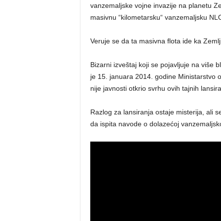
vanzemaljske vojne invazije na planetu Zem
masivnu “kilometarsku“ vanzemaljsku NLO in
Veruje se da ta masivna flota ide ka Zemlj
Bizarni izveštaj koji se pojavljuje na više
je 15. januara 2014. godine Ministarstvo 
nije javnosti otkrio svrhu ovih tajnih lansi
Razlog za lansiranja ostaje misterija, ali
da ispita navode o dolazećoj vanzemaljskoj