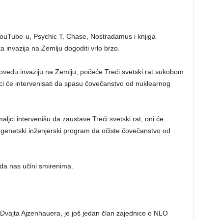
uTube-u, Psychic T. Chase, Nostradamus i knjiga
 invazija na Zemlju dogoditi vrlo brzo.
rovedu invaziju na Zemlju, počeće Treći svetski rat sukobom
i će intervenisati da spasu čovečanstvo od nuklearnog
ci intervenišu da zaustave Treći svetski rat, oni će
i genetski inženjerski program da očiste čovečanstvo od
da nas učini smirenima.
vajta Ajzenhauera, je još jedan član zajednice o NLO