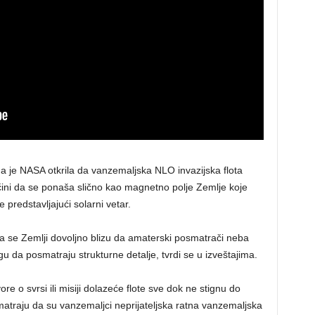
a je NASA otkrila da vanzemaljska NLO invazijska flota
čini da se ponaša slično kao magnetno polje Zemlje koje
 predstavljajući solarni vetar.
žila se Zemlji dovoljno blizu da amaterski posmatrači neba
 da posmatraju strukturne detalje, tvrdi se u izveštajima.
e o svrsi ili misiji dolazeće flote sve dok ne stignu do
matraju da su vanzemaljci neprijateljska ratna vanzemaljska