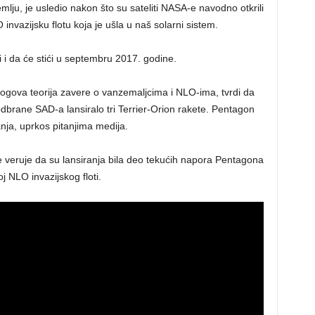
lju, je usledio nakon što su sateliti NASA-e navodno otkrili
vazijsku flotu koja je ušla u naš solarni sistem.
i i da će stići u septembru 2017. godine.
 blogova teorija zavere o vanzemaljcima i NLO-ima, tvrdi da
odbrane SAD-a lansiralo tri Terrier-Orion rakete. Pentagon
ranja, uprkos pitanjima medija.
 se veruje da su lansiranja bila deo tekućih napora Pentagona
 NLO invazijskog floti.