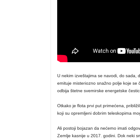
U nekim izveštajima se navodi, do sada, d
emituje misteriozno snažno polje koje se 
odbija štetne svemirske energetske čestice
Otkako je flota prvi put primećena, pribli
koji su opremljeni dobrim teleskopima mogu
Ali postoji bojazan da nećemo imati odgovor
Zemlje kasnije u 2017. godini. Dok neki s