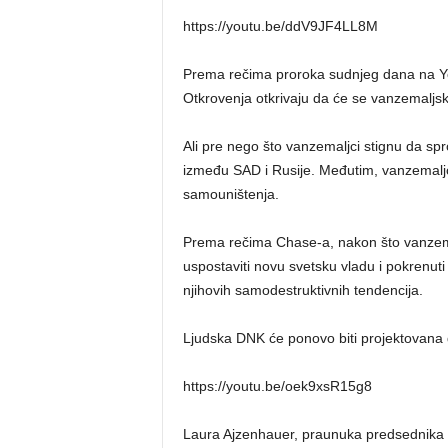
https://youtu.be/ddV9JF4LL8M
Prema rečima proroka sudnjeg dana na Yo
Otkrovenja otkrivaju da će se vanzemaljska
Ali pre nego što vanzemaljci stignu da sp
između SAD i Rusije. Međutim, vanzemaljc
samouništenja.
Prema rečima Chase-a, nakon što vanzemalj
uspostaviti novu svetsku vladu i pokrenut
njihovih samodestruktivnih tendencija.
Ljudska DNK će ponovo biti projektovana 
https://youtu.be/oek9xsR15g8
Laura Ajzenhauer, praunuka predsednika D