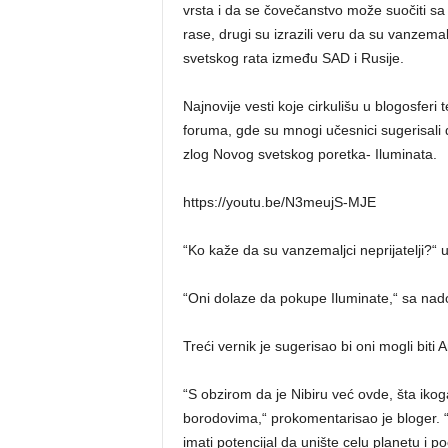
vrsta i da se čovečanstvo može suočiti sa 
rase, drugi su izrazili veru da su vanzema
svetskog rata između SAD i Rusije.
Najnovije vesti koje cirkulišu u blogosferi
foruma, gde su mnogi učesnici sugerisali
zlog Novog svetskog poretka- Iluminata.
https://youtu.be/N3meujS-MJE
“Ko kaže da su vanzemaljci neprijatelji?“ u
“Oni dolaze da pokupe Iluminate,“ sa nad
Treći vernik je sugerisao bi oni mogli biti 
“S obzirom da je Nibiru već ovde, šta iko
borodovima,“ prokomentarisao je bloger. “
imati potencijal da unište celu planetu i p