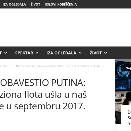
IZA OGLEDALA
ŽIVOT
USLOVI KORIŠĆENJA
T
SPEKTAR
IZA OGLEDALA
ŽIVOT
STIO PUTINA: Vanzemaljska invaziona flota ušla u naš sunčev sistem,...
Naj
OBAVESTIO PUTINA:
iona flota ušla u naš
že u septembru 2017.
D
S
n