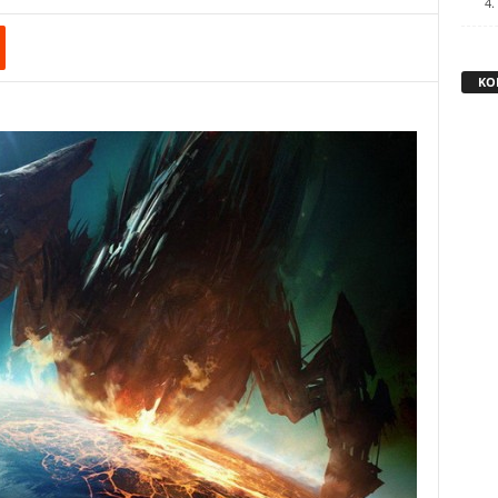
4.
KO