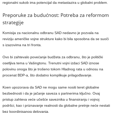
regionalni sukob ima potencijal da metastazira u globalni problem.
Preporuke za budućnost: Potreba za reformom
strategije
Komisija za nacionalnu odbranu SAD nedavno je pozvala na
reviziju američke vojne strukture kako bi bila sposobna da se suoči
s izazovima na tri fronta.
Ovo bi zahtevalo povećanje budžeta za odbranu, što je politički
osetljiva tema u Vašingtonu. Trenutni vojni izdaci SAD iznose
polovinu onoga što je trošeno tokom Hladnog rata u odnosu na
procenat BDP-a, što dodatno komplikuje prilagođavanje.
Koen upozorava da SAD ne mogu same nositi teret globalne
bezbednosti i da je jačanje saveza s partnerima ključno. Ovaj
pristup zahteva veće učešće saveznika u finansiranju i vojnoj
podršci, kao i priznavanje realnosti da globalne pretnje neće nestati
bez koordinisanog delovanja.