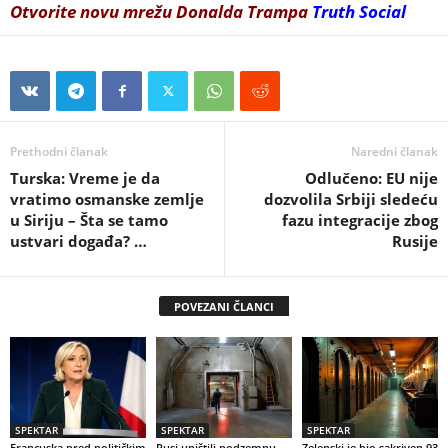
Otvorite novu mrežu Donalda Trampa
Truth Social
Prethodni članak
Naredni članak
Turska: Vreme je da
Odlučeno: EU nije
vratimo osmanske zemlje
dozvolila Srbiji sledeću
u Siriju – Šta se tamo
fazu integracije zbog
ustvari događa? …
Rusije
POVEZANI ČLANCI
SPEKTAR
SPEKTAR
SPEKTAR
Francuska pred političkim
Rusi uništili podzemnu
Zelenski je bio sakriven 93