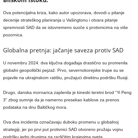
Ova potencijalna kriza, kako autor upozorava, dovodi u pitanje
decenije strateškog planiranja u Vašingtonu i otvara pitanje
spremnosti SAD da se istovremeno suoče s protivnicima na više
pozornica.
Globalna pretnja: jačanje saveza protiv SAD
U novembru 2024. dva ključna događaja drastično su promenila
globalni geopolitički pejzaž. Prvo, severnokorejske trupe su se
pojavile na ukrajinskom ratištu, pružajući direktnu podršku Rusiji.
Drugo, danska mornarica zaplenila je kineski teretni brod “Yi Peng
3” zbog sumnje da je namerno presekao kablove za prenos
podataka na dnu Baltičkog mora.
Ova dva incidenta označavaju duboku promenu u globalnoj
strategiji, jer po prvi put protivnici SAD otvoreno pružaju vojnu
podršku jedni drugima na različitim krajevima sveta.