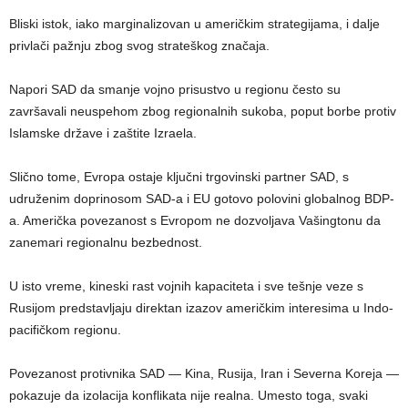
Bliski istok, iako marginalizovan u američkim strategijama, i dalje
privlači pažnju zbog svog strateškog značaja.
Napori SAD da smanje vojno prisustvo u regionu često su
završavali neuspehom zbog regionalnih sukoba, poput borbe protiv
Islamske države i zaštite Izraela.
Slično tome, Evropa ostaje ključni trgovinski partner SAD, s
udruženim doprinosom SAD-a i EU gotovo polovini globalnog BDP-
a. Američka povezanost s Evropom ne dozvoljava Vašingtonu da
zanemari regionalnu bezbednost.
U isto vreme, kineski rast vojnih kapaciteta i sve tešnje veze s
Rusijom predstavljaju direktan izazov američkim interesima u Indo-
pacifičkom regionu.
Povezanost protivnika SAD — Kina, Rusija, Iran i Severna Koreja —
pokazuje da izolacija konflikata nije realna. Umesto toga, svaki