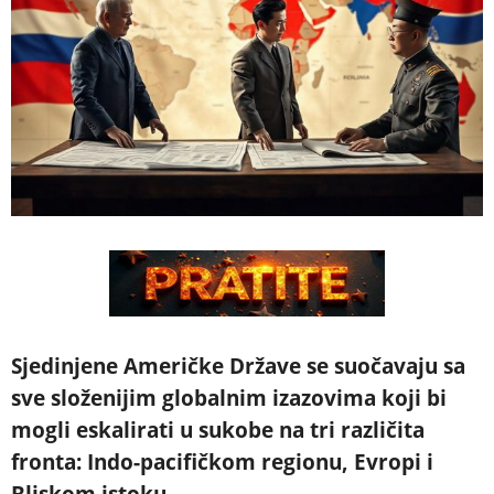
Sjedinjene Američke Države se suočavaju sa
sve složenijim globalnim izazovima koji bi
mogli eskalirati u sukobe na tri različita
fronta: Indo-pacifičkom regionu, Evropi i
Bliskom istoku.