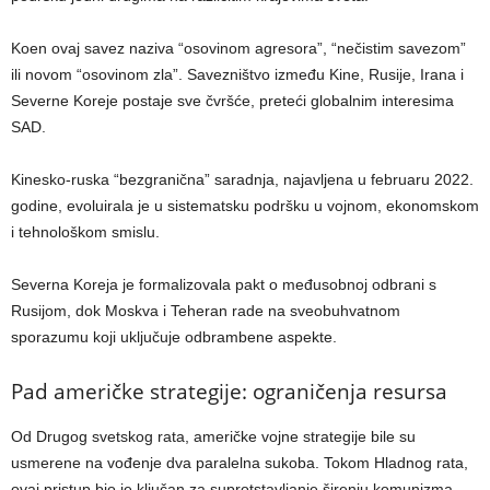
Koen ovaj savez naziva “osovinom agresora”, “nečistim savezom”
ili novom “osovinom zla”. Savezništvo između Kine, Rusije, Irana i
Severne Koreje postaje sve čvršće, preteći globalnim interesima
SAD.
Kinesko-ruska “bezgranična” saradnja, najavljena u februaru 2022.
godine, evoluirala je u sistematsku podršku u vojnom, ekonomskom
i tehnološkom smislu.
Severna Koreja je formalizovala pakt o međusobnoj odbrani s
Rusijom, dok Moskva i Teheran rade na sveobuhvatnom
sporazumu koji uključuje odbrambene aspekte.
Pad američke strategije: ograničenja resursa
Od Drugog svetskog rata, američke vojne strategije bile su
usmerene na vođenje dva paralelna sukoba. Tokom Hladnog rata,
ovaj pristup bio je ključan za suprotstavljanje širenju komunizma.