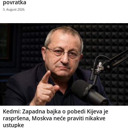
povratka
3. August 2026.
Kedmi: Zapadna bajka o pobedi Kijeva je
raspršena, Moskva neće praviti nikakve
ustupke