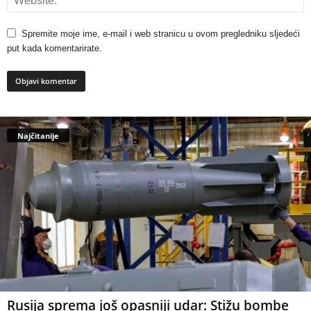
Spremite moje ime, e-mail i web stranicu u ovom pregledniku sljedeći
put kada komentarirate.
Najčitanije
Rusija sprema još opasniji udar: Stižu bombe