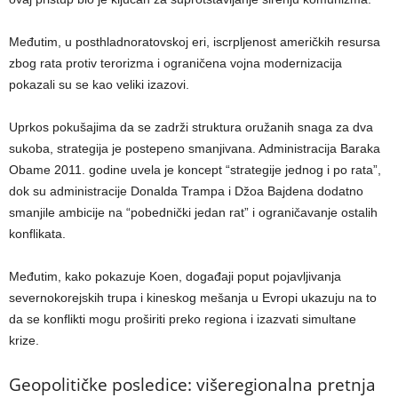
Međutim, u posthladnoratovskoj eri, iscrpljenost američkih resursa
zbog rata protiv terorizma i ograničena vojna modernizacija
pokazali su se kao veliki izazovi.
Uprkos pokušajima da se zadrži struktura oružanih snaga za dva
sukoba, strategija je postepeno smanjivana. Administracija Baraka
Obame 2011. godine uvela je koncept “strategije jednog i po rata”,
dok su administracije Donalda Trampa i Džoa Bajdena dodatno
smanjile ambicije na “pobednički jedan rat” i ograničavanje ostalih
konflikata.
Međutim, kako pokazuje Koen, događaji poput pojavljivanja
severnokorejskih trupa i kineskog mešanja u Evropi ukazuju na to
da se konflikti mogu proširiti preko regiona i izazvati simultane
krize.
Geopolitičke posledice: višeregionalna pretnja