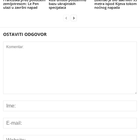
zemljotresom: Le Pen
bazu ukrajinskih
metra ispod Kijeva tokom
ulazi u završni napad
specijalaca
noćnog napada
OSTAVITI ODGOVOR