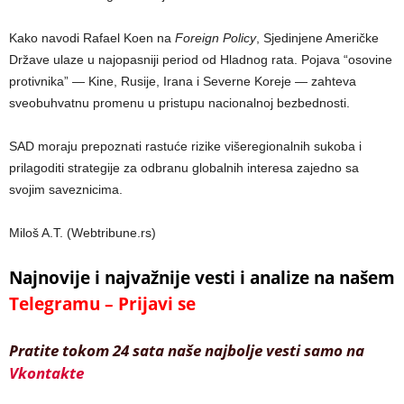
Kako navodi Rafael Koen na
Foreign Policy
, Sjedinjene Američke
Države ulaze u najopasniji period od Hladnog rata. Pojava “osovine
protivnika” — Kine, Rusije, Irana i Severne Koreje — zahteva
sveobuhvatnu promenu u pristupu nacionalnoj bezbednosti.
SAD moraju prepoznati rastuće rizike višeregionalnih sukoba i
prilagoditi strategije za odbranu globalnih interesa zajedno sa
svojim saveznicima.
Miloš A.T. (Webtribune.rs)
Najnovije i najvažnije vesti i analize na našem
Telegramu – Prijavi se
Pratite tokom 24 sata naše najbolje vesti samo na
Vkontakte