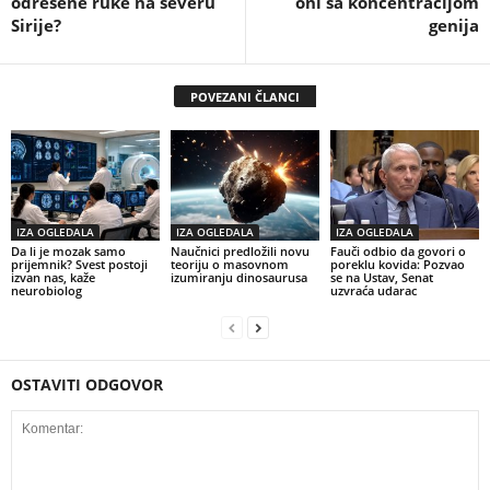
odrešene ruke na severu
oni sa koncentracijom
Sirije?
genija
POVEZANI ČLANCI
IZA OGLEDALA
IZA OGLEDALA
IZA OGLEDALA
Da li je mozak samo
Naučnici predložili novu
Fauči odbio da govori o
prijemnik? Svest postoji
teoriju o masovnom
poreklu kovida: Pozvao
izvan nas, kaže
izumiranju dinosaurusa
se na Ustav, Senat
neurobiolog
uzvraća udarac
OSTAVITI ODGOVOR