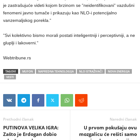
je zastrašujuće videti kojom brzinom se “neidentifikovani“ vazdušni
fenomeni javno tumače i prikazuju kao NLO-i potencijalno
vanzemaljskog porekla.“
“Svi kolektivno bismo morali postati inteligentniji i perceptivniji, a ne
gluplji i lakoverni.“
Webtribune.rs
TAGOVI
MUFON
NAPREDNA TEHNOLOGIJA
NLO ISTRAŽIVAČI
NOVA ENERGIJA
VESTI
Prethodni članak
Naredni članak
PUTINOVA VELIKA IGRA:
U prvom pokušaju ovu
Zašto je Erdogan dobio
mozgalicu će rešiti samo