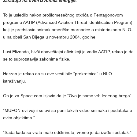
zarađuju na ovim izvorima energije.
To je usledilo nakon prošlomesečnog otkrića o Pentagonovom
programu AATIP (Advanced Aviation Threat Identification Program)
koji je predstavio snimak američke mornarice o misterioznom NLO-
u na obali San Dijega u novembru 2004. godine.
Lusi Elizondo, bivši obaveštajni oficir koji je vodio AATIP, rekao je da
se to suprotstavlja zakonima fizike.
Harzan je rekao da su ove vesti bile “prekretnica“ u NLO
istraživanju.
On je za Space.com izjavio da je “Ovo je samo vrh ledenog brega“.
“MUFON-ovi vojni sefovi su puni takvih video snimaka i podataka o
ovim objektima.“
“Sada kada su vrata malo odškrinuta, vreme je da izađe i ostatak.“