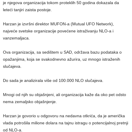
je njegova organizacija tokom proteklih 50 godina dokazala da
leteći tanjiri zaista postoje.
Harzan je izvršni direktor MUFON-a (Mutual UFO Network),
najveće svetske organizacije povećene istraživanju NLO-a i
vanzemaljaca.
Ova organizacija, sa sedištem u SAD, održava bazu podataka o
opažanjima, koja se svakodnevno ažurira, uz mnogo istraženih
slučajeva.
Do sada je analizirala više od 100.000 NLO slučajeva.
Mnogi od njih su objašnjeni, ali organizacija kaže da oko pet odsto
nema zemaljsko objašnjenje.
Harzan je govorio u odgovoru na nedavna otkrića, da je američka
vlada potrošila milione dolara na tajnu istragu o potencijalnoj pretnji
od NLO-a.