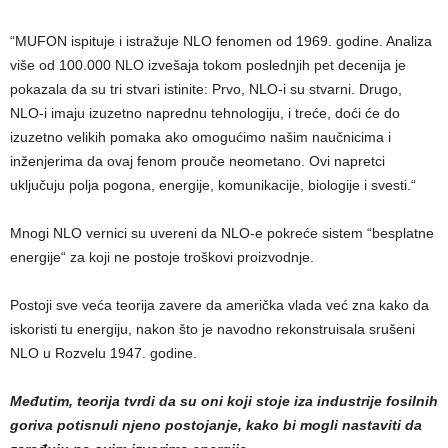
“MUFON ispituje i istražuje NLO fenomen od 1969. godine. Analiza
više od 100.000 NLO izvešaja tokom poslednjih pet decenija je
pokazala da su tri stvari istinite: Prvo, NLO-i su stvarni. Drugo,
NLO-i imaju izuzetno naprednu tehnologiju, i treće, doći će do
izuzetno velikih pomaka ako omogućimo našim naučnicima i
inženjerima da ovaj fenom prouče neometano. Ovi napretci
uključuju polja pogona, energije, komunikacije, biologije i svesti.“
Mnogi NLO vernici su uvereni da NLO-e pokreće sistem “besplatne
energije“ za koji ne postoje troškovi proizvodnje.
Postoji sve veća teorija zavere da američka vlada već zna kako da
iskoristi tu energiju, nakon što je navodno rekonstruisala srušeni
NLO u Rozvelu 1947. godine.
Međutim, teorija tvrdi da su oni koji stoje iza industrije fosilnih
goriva potisnuli njeno postojanje, kako bi mogli nastaviti da