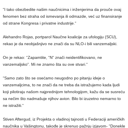
“I tako obezbedite našim naučnicima i inženjerima da prouče ovaj
fenomen bez straha od ismevanja ili odmazde, već uz finansiranje
od strane Kongresa i privatne industrije.“
Alehandro Rojas, portparol Naučne koalicije za ufologiju (SCU),
rekao je da neobjašnjivo ne znači da su NLO-i bili vanzemaljski.
On je rekao: “Zapamtite, “N“ znači neidentifikovano, ne
vanzemaljsko“. Mi ne znamo šta su ove stvari.“
“Samo zato što se osećamo neugodno po pitanju ideje o
vanzemaljcima, to ne znači da ne treba da istražujemo kada ljudi
koji pilotiraju našom najprednijom tehnologijom, kažu da se susreću
sa nečim što nadmašuje njihov avion. Bilo bi izuzetno nemarno to
ne istražiti.“
Stiven Aftergud, iz Projekta o vladinoj tajnosti u Federaciji američkih
naučnika u Vašingtonu, takođe je skrenuo pažnju izjavom- “Donekle