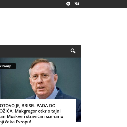
čitanije
OTOVO JE, BRISEL PADA DO
OŽIĆA! Makgregor otkrio tajni
lan Moskve i stravičan scenario
oji čeka Evropu!