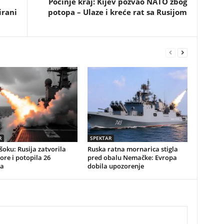
Počinje kraj: Kijev pozvao NATO zbog
irani
potopa – Ulaze i kreće rat sa Rusijom
R
SPEKTAR
 šoku: Rusija zatvorila
Ruska ratna mornarica stigla
re i potopila 26
pred obalu Nemačke: Evropa
a
dobila upozorenje