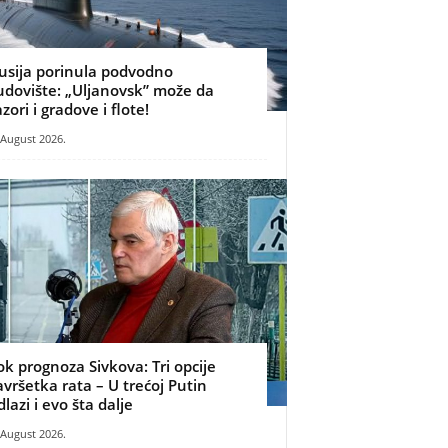
usija porinula podvodno
udovište: „Uljanovsk” može da
azori i gradove i flote!
 August 2026.
ok prognoza Sivkova: Tri opcije
avršetka rata – U trećoj Putin
dlazi i evo šta dalje
 August 2026.