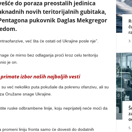
ešće do poraza preostalih jedinica
aknadnih novih teritorijalnih gubitaka,
a Pentagona pukovnik Daglas Mekgregor
R
č
eedom.
r
3.
ontraofanzive, već šta će ostati od Ukrajine posle nje”.
age će mirno bez odlaganja proći kroz celu teritoriju
nio je on.
primate izbor naših najboljih vesti
su već nekoliko puta pokušale da pokrenu ofanzivu, ali su
a za Oružane snage Ukrajine.
Š
ite ruske odbrambene linije, koju neprijatelj neće moći da
z
o
5.
a promeni liniju fronta samo će dovesti do dodatnih