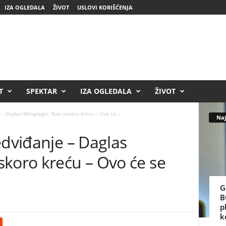
IZA OGLEDALA
ŽIVOT
USLOVI KORIŠĆENJA
T
SPEKTAR
IZA OGLEDALA
ŽIVOT
 – Daglas Mekgregor: Rusi uskoro kreću – Ovo će...
Naj
edviđanje – Daglas
skoro kreću – Ovo će se
G
B
p
k