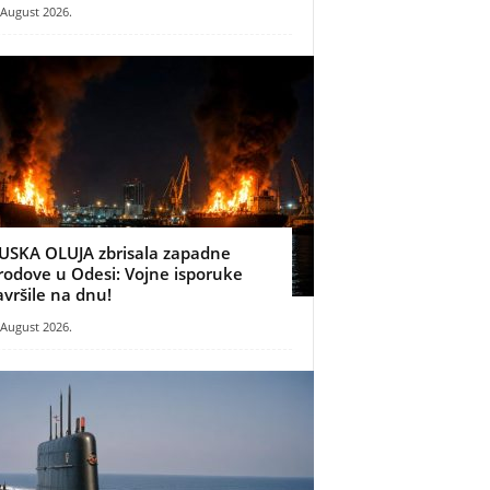
 August 2026.
USKA OLUJA zbrisala zapadne
rodove u Odesi: Vojne isporuke
avršile na dnu!
 August 2026.