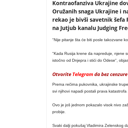
Kontraofanziva Ukrajine dov
Oružanih snaga Ukrajine i n
rekao je bivši savetnik šef
na Jutjub kanalu Judging Fr
“Nije pitanje šta će biti posle takozvane k
“Kada Rusija krene da napreduje, njene sn
istočno od Dnjepra i stići do Odese“, objas
Otvorite
Telegram
da bez cenzure 
Prema rečima pukovnika, ukrajinske trupe 
svi njihovi napadi postali prava katastrof
Ovo je još jednom pokazalo visok nivo zašt
probije.
Svaki dalji pokušaj Vladimira Zelenskog d