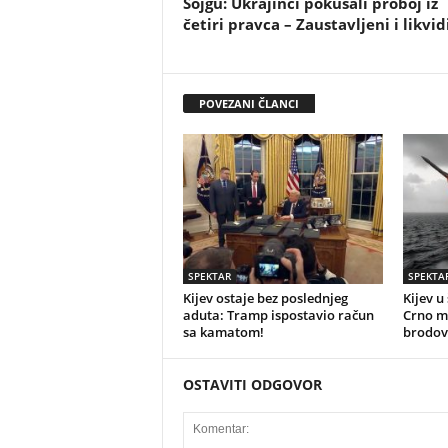
Šojgu: Ukrajinci pokušali proboj iz
četiri pravca – Zaustavljeni i likvid
POVEZANI ČLANCI
SPEKTAR
SPEKTA
Kijev ostaje bez poslednjeg
Kijev u
aduta: Tramp ispostavio račun
Crno mo
sa kamatom!
brodov
OSTAVITI ODGOVOR