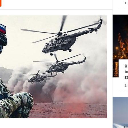
1.
R
b
z
2.