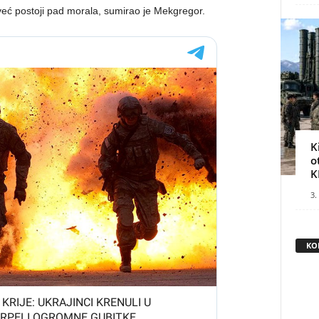
već postoji pad morala, sumirao je Mekgregor.
K
o
K
3.
KO