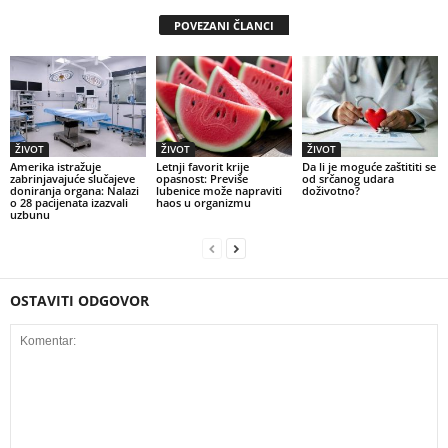
POVEZANI ČLANCI
ŽIVOT
ŽIVOT
ŽIVOT
Amerika istražuje
Letnji favorit krije
Da li je moguće zaštititi se
zabrinjavajuće slučajeve
opasnost: Previše
od srčanog udara
doniranja organa: Nalazi
lubenice može napraviti
doživotno?
o 28 pacijenata izazvali
haos u organizmu
uzbunu
OSTAVITI ODGOVOR