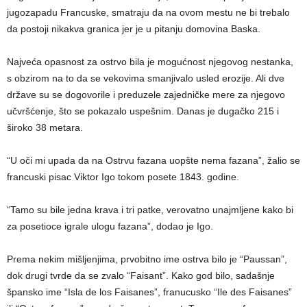
jugozapadu Francuske, smatraju da na ovom mestu ne bi trebalo
da postoji nikakva granica jer je u pitanju domovina Baska.
Najveća opasnost za ostrvo bila je mogućnost njegovog nestanka,
s obzirom na to da se vekovima smanjivalo usled erozije. Ali dve
države su se dogovorile i preduzele zajedničke mere za njegovo
učvršćenje, što se pokazalo uspešnim. Danas je dugačko 215 i
široko 38 metara.
“U oči mi upada da na Ostrvu fazana uopšte nema fazana”, žalio se
francuski pisac Viktor Igo tokom posete 1843. godine.
“Tamo su bile jedna krava i tri patke, verovatno unajmljene kako bi
za posetioce igrale ulogu fazana”, dodao je Igo.
Prema nekim mišljenjima, prvobitno ime ostrva bilo je “Paussan”,
dok drugi tvrde da se zvalo “Faisant”. Kako god bilo, sadašnje
špansko ime “Isla de los Faisanes”, franucusko “Ile des Faisanes”