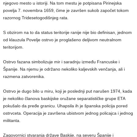
njegovo mesto u istoriji. Na tom mestu je potpisana Pirinejska
povelja 7. novembra 1659, čime je završen sukob započet tokom
razornog Tridesetogodišnjeg rata.
S obzirom na to da status teritorije ranije nije bio definisan, jednom
od klauzula Povelje ostrvo je proglašeno deljivom neutralnom
teritorijom.
Ostrvo fazana simbolizuje mir i saradnju između Francuske i
Španije. Na njemu je održano nekoliko kaljevskih venčanja, ali i
razmena zatvorenika.
Ostrvo je dugo bilo u miru, koji je poslednji put narušen 1974, kada
je nekoliko članova baskijske oružane separatističke grupe ETA
pokušalo da pređe granicu. Uhapsila ih je španska policija pored
ostrvceta. Operacija je završena ubistvom jednog policajca i jednog
militanta.
Zagovornici stvaranja države Baskije, na severu Španije i