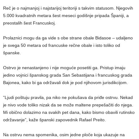
Reč je o najmanjoj i najstarijoj teritoriji s takvim statusom. Njegovih
5.000 kvadratnih metara šest meseci godišnje pripada Španiji, a
preostalih šest Francuskoj.
Prolaznici mogu da ga vide s obe strane obale Bidasoe – udaljeno
je svega 50 metara od francuske rečne obale i isto toliko od
španske.
Ostrvo je nenastanjeno i nije moguće posetiti ga. Pristup imaju
jedino vojnici španskog grada San Sebastijana i francuskog grada
Bajonea, kako bi ga održavali dok je pod njihovom jurisdikcijom.
“Ljudi poštuju pravila, pa niko ne pokušava da priđe ostrvu. Nekad
je nivo vode toliko nizak da se može maltene prepešačiti do njega.
Mi obično dolazimo na svakih pet dana, kako bismo obavili rutinsko
održavanje”, kaže španski zapovednik Rafael Preito.
Na ostrvu nema spomenika, osim jedne ploče koja ukazuje na