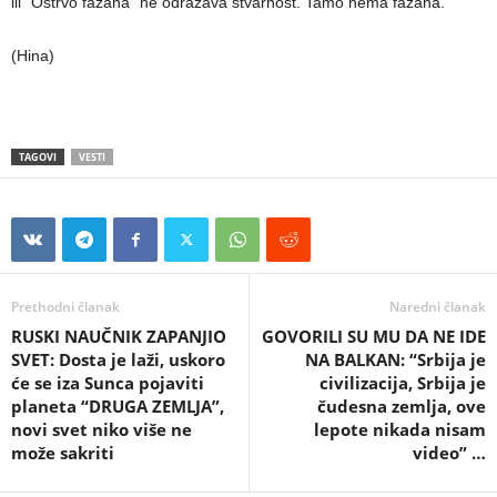
ili “Ostrvo fazana” ne odražava stvarnost. Tamo nema fazana.
(Hina)
TAGOVI
VESTI
Prethodni članak
Naredni članak
RUSKI NAUČNIK ZAPANJIO
GOVORILI SU MU DA NE IDE
SVET: Dosta je laži, uskoro
NA BALKAN: “Srbija je
će se iza Sunca pojaviti
civilizacija, Srbija je
planeta “DRUGA ZEMLJA”,
čudesna zemlja, ove
novi svet niko više ne
lepote nikada nisam
može sakriti
video” …