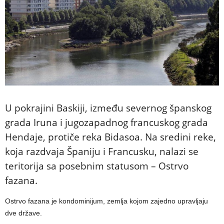
U pokrajini Baskiji, između severnog španskog
grada Iruna i jugozapadnog francuskog grada
Hendaje, protiče reka Bidasoa. Na sredini reke,
koja razdvaja Španiju i Francusku, nalazi se
teritorija sa posebnim statusom – Ostrvo
fazana.
Ostrvo fazana je kondominijum, zemlja kojom zajedno upravljaju
dve države.