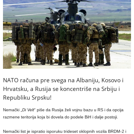
NATO računa pre svega na Albaniju, Kosovo i
Hrvatsku, a Rusija se koncentriše na Srbiju i
Republiku Srpsku!
Nemački „
Di Velt
“ piše da Rusija želi vojnu bazu u RS i da opcija
razmene teritorija koja bi dovela do podele BiH i dalje postoji.
Nemački list je ispratio isporuku trideset oklopnih vozila BRDM-2 i