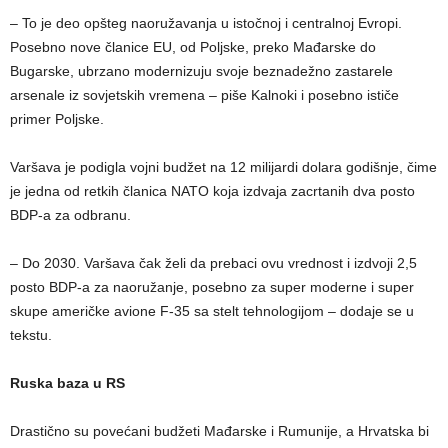
– To je deo opšteg naoružavanja u istočnoj i centralnoj Evropi.
Posebno nove članice EU, od Poljske, preko Mađarske do
Bugarske, ubrzano modernizuju svoje beznadežno zastarele
arsenale iz sovjetskih vremena – piše Kalnoki i posebno ističe
primer Poljske.
Varšava je podigla vojni budžet na 12 milijardi dolara godišnje, čime
je jedna od retkih članica NATO koja izdvaja zacrtanih dva posto
BDP-a za odbranu.
– Do 2030. Varšava čak želi da prebaci ovu vrednost i izdvoji 2,5
posto BDP-a za naoružanje, posebno za super moderne i super
skupe američke avione F-35 sa stelt tehnologijom – dodaje se u
tekstu.
Ruska baza u RS
Drastično su povećani budžeti Mađarske i Rumunije, a Hrvatska bi