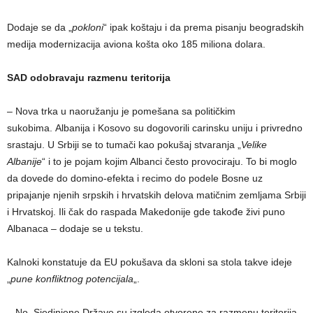
Dodaje se da „
pokloni
“ ipak koštaju i da prema pisanju beogradskih
medija modernizacija aviona košta oko 185 miliona dolara.
SAD odobravaju razmenu teritorija
– Nova trka u naoružanju je pomešana sa političkim
sukobima. Albanija i Kosovo su dogovorili carinsku uniju i privredno
srastaju. U Srbiji se to tumači kao pokušaj stvaranja „
Velike
Albanije
“ i to je pojam kojim Albanci često provociraju. To bi moglo
da dovede do domino-efekta i recimo do podele Bosne uz
pripajanje njenih srpskih i hrvatskih delova matičnim zemljama Srbiji
i Hrvatskoj. Ili čak do raspada Makedonije gde takođe živi puno
Albanaca – dodaje se u tekstu.
Kalnoki konstatuje da EU pokušava da skloni sa stola takve ideje
„
pune konfliktnog potencijala
„.
– No, Sjedinjene Države su izgleda otvorene za razmenu teritorija