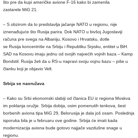
što pre da kupi američke avione F-16 kako bi zamenila
zastarele MiG 21.
– S obzirom da to predstavlja jačanje NATO u regionu, nije
iznenađujuće što Rusija parira. Dok NATO u bivšoj Jugoslaviji
računa pre svega na Albaniju, Kosovo i Hrvatsku, dotle
se Rusija koncentriše na Srbiju i Republiku Srpsku, entitet u BiH.
SAD na Kosovu imaju jednu od svojih najvećih vojnih baza – Kamp
Bondstil. Rusija želi da u RS-u napravi svoju vojnu bazu – piše u
članku koji je objavio Velt.
Srbija se naoružava
– Kako su Srbi ekonomski slabiji od članica EU iz regiona Moskva
im poklanja oružje. Srbija dobija, osim pomenutih tenkova, šest
borbenih aviona tipa MiG 29, Belorusija je dala još osam. Poslednja
isporuka bila je u februaru ove godine. Srbija će imati kada
modernizacija aviona bude gotovo najjače vazdušne snage u
regionu.