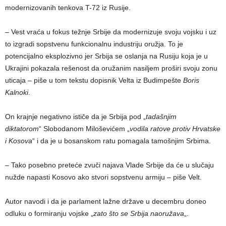
modernizovanih tenkova T-72 iz Rusije.
– Vest vraća u fokus težnje Srbije da modernizuje svoju vojsku i uz
to izgradi sopstvenu funkcionalnu industriju oružja. To je
potencijalno eksplozivno jer Srbija se oslanja na Rusiju koja je u
Ukrajini pokazala rešenost da oružanim nasiljem proširi svoju zonu
uticaja – piše u tom tekstu dopisnik Velta iz Budimpešte
Boris
Kalnoki
.
On krajnje negativno ističe da je Srbija pod „
tadašnjim
diktatorom
“ Slobodanom Miloševićem „
vodila ratove protiv Hrvatske
i Kosova
“ i da je u bosanskom ratu pomagala tamošnjim Srbima.
– Tako posebno preteće zvuči najava Vlade Srbije da će u slučaju
nužde napasti Kosovo ako stvori sopstvenu armiju – piše Velt.
Autor navodi i da je parlament lažne države u decembru doneo
odluku o formiranju vojske „
zato što se Srbija naoružava
„.