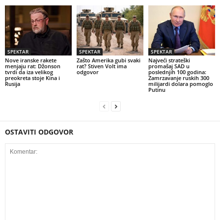
SPEKTAR
SPEKTAR
SPEKTAR
Nove iranske rakete
Zašto Amerika gubi svaki
Najveći strateški
menjaju rat: Džonson
rat? Stiven Volt ima
promašaj SAD u
tvrdi da iza velikog
odgovor
poslednjih 100 godina:
preokreta stoje Kina i
Zamrzavanje ruskih 300
Rusija
milijardi dolara pomoglo
Putinu
OSTAVITI ODGOVOR