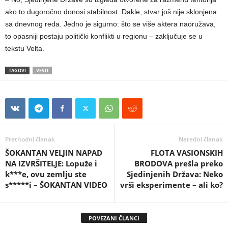
ako to dugoročno donosi stabilnost. Dakle, stvar još nije sklonjena
sa dnevnog reda. Jedno je sigurno: što se više aktera naoružava,
to opasniji postaju politički konflikti u regionu – zaključuje se u
tekstu Velta.
TAGOVI
VESTI
Prethodni članak
Naredni članak
ŠOKANTAN VELJIN NAPAD
FLOTA VASIONSKIH
NA IZVRŠITELJE: Lopuže i
BRODOVA prešla preko
k***e, ovu zemlju ste
Sjedinjenih Država: Neko
s*****i – ŠOKANTAN VIDEO
vrši eksperimente – ali ko?
POVEZANI ČLANCI