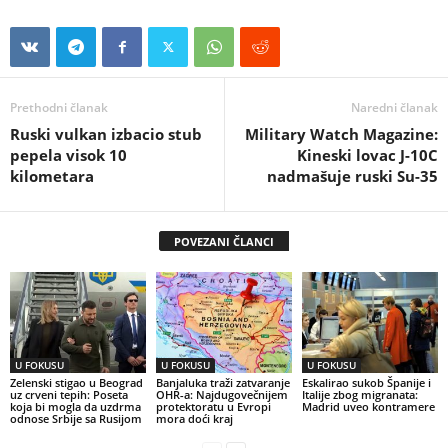
Prethodni članak
Naredni članak
Ruski vulkan izbacio stub
Military Watch Magazine:
pepela visok 10
Kineski lovac J-10C
kilometara
nadmašuje ruski Su-35
POVEZANI ČLANCI
U FOKUSU
U FOKUSU
U FOKUSU
Zelenski stigao u Beograd
Banjaluka traži zatvaranje
Eskalirao sukob Španije i
uz crveni tepih: Poseta
OHR-a: Najdugovečnijem
Italije zbog migranata:
koja bi mogla da uzdrma
protektoratu u Evropi
Madrid uveo kontramere
odnose Srbije sa Rusijom
mora doći kraj