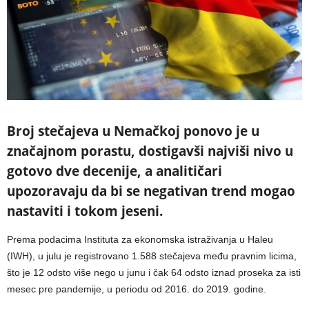
Broj stečajeva u Nemačkoj ponovo je u
značajnom porastu, dostigavši najviši nivo u
gotovo dve decenije, a analitičari
upozoravaju da bi se negativan trend mogao
nastaviti i tokom jeseni.
Prema podacima Instituta za ekonomska istraživanja u Haleu
(IWH), u julu je registrovano 1.588 stečajeva među pravnim licima,
što je 12 odsto više nego u junu i čak 64 odsto iznad proseka za isti
mesec pre pandemije, u periodu od 2016. do 2019. godine.