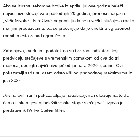
Ako se izuzmu rekordne brojke iz aprila, jul ove godine beleži
najviši nivo stečajeva u poslednjih 20 godina, prenosi magazin
„Viršaftsvohe“. Istraživači napominju da se u većini slučajeva radi o
manjim preduzećima, pa se procenjuje da je direktna ugroženost
radnih mesta zasad ograničena.
Zabrinjava, međutim, podatak da su tzv. rani indikatori, koji
predviđaju stečajeve s vremenskim pomakom od dva do tri
meseca, dostigli najviši nivo još od januara 2020. godine. Ovi
pokazatelji sada su osam odsto viši od prethodnog maksimuma iz
jula 2024.
„Visina ovih ranih pokazatelja je neuobičajena i ukazuje na to da
ćemo i tokom jeseni beležiti visoke stope stečajeva“, izjavio je
predstavnik IWH-a Štefen Miler.