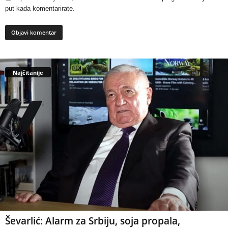
put kada komentarirate.
Najčitanije
Ševarlić: Alarm za Srbiju, soja propala,