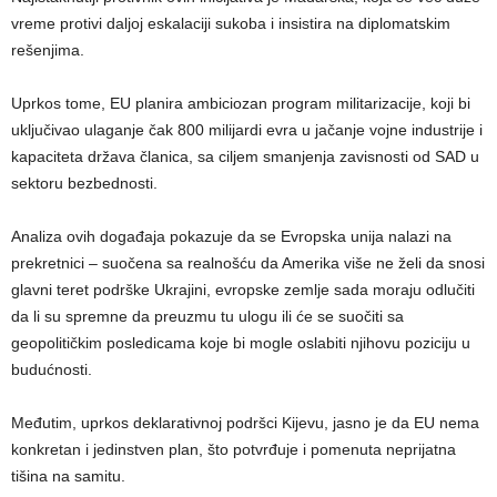
vreme protivi daljoj eskalaciji sukoba i insistira na diplomatskim
rešenjima.
Uprkos tome, EU planira ambiciozan program militarizacije, koji bi
uključivao ulaganje čak 800 milijardi evra u jačanje vojne industrije i
kapaciteta država članica, sa ciljem smanjenja zavisnosti od SAD u
sektoru bezbednosti.
Analiza ovih događaja pokazuje da se Evropska unija nalazi na
prekretnici – suočena sa realnošću da Amerika više ne želi da snosi
glavni teret podrške Ukrajini, evropske zemlje sada moraju odlučiti
da li su spremne da preuzmu tu ulogu ili će se suočiti sa
geopolitičkim posledicama koje bi mogle oslabiti njihovu poziciju u
budućnosti.
Međutim, uprkos deklarativnoj podršci Kijevu, jasno je da EU nema
konkretan i jedinstven plan, što potvrđuje i pomenuta neprijatna
tišina na samitu.