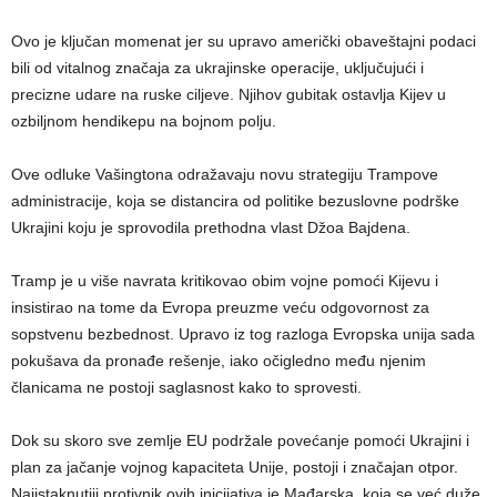
Ovo je ključan momenat jer su upravo američki obaveštajni podaci
bili od vitalnog značaja za ukrajinske operacije, uključujući i
precizne udare na ruske ciljeve. Njihov gubitak ostavlja Kijev u
ozbiljnom hendikepu na bojnom polju.
Ove odluke Vašingtona odražavaju novu strategiju Trampove
administracije, koja se distancira od politike bezuslovne podrške
Ukrajini koju je sprovodila prethodna vlast Džoa Bajdena.
Tramp je u više navrata kritikovao obim vojne pomoći Kijevu i
insistirao na tome da Evropa preuzme veću odgovornost za
sopstvenu bezbednost. Upravo iz tog razloga Evropska unija sada
pokušava da pronađe rešenje, iako očigledno među njenim
članicama ne postoji saglasnost kako to sprovesti.
Dok su skoro sve zemlje EU podržale povećanje pomoći Ukrajini i
plan za jačanje vojnog kapaciteta Unije, postoji i značajan otpor.
Najistaknutiji protivnik ovih inicijativa je Mađarska, koja se već duže