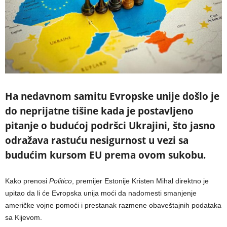
На nedavnom samitu Evropske unije došlo je
do neprijatne tišine kada je postavljeno
pitanje o budućoj podršci Ukrajini, što jasno
odražava rastuću nesigurnost u vezi sa
budućim kursom EU prema ovom sukobu.
Kako prenosi
Politico
, premijer Estonije Kristen Mihal direktno je
upitao da li će Evropska unija moći da nadomesti smanjenje
američke vojne pomoći i prestanak razmene obaveštajnih podataka
sa Kijevom.