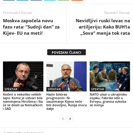
Prethodni članak
Naredni članak
Moskva započela novu
Nevidljivi ruski lovac na
fazu rata: “Sudnji dan” za
artiljeriju: Kako BUH1a
Kijev- EU na meti!
„Sova“ menja tok rata
POVEZANI ČLANCI
SPEKTAR
SPEKTAR
SPEKTAR
Kedmi o nekoliko velikih
Hazin šokirao
NATO ulazi u ukrajinsku
tajni: Kome je ustvari bila
prognozom: Ni
vojsku: Fabrike sele u
namenjena Hirošima i šta
zauzimanje Kijeva neće
Evropu, granica sukoba
će se desiti sa Nemačkom
biti dovoljno, Rusija mora
se menja
i SAD
dalje