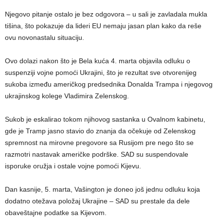
Njegovo pitanje ostalo je bez odgovora – u sali je zavladala mukla
tišina, što pokazuje da lideri EU nemaju jasan plan kako da reše
ovu novonastalu situaciju.
Ovo dolazi nakon što je Bela kuća 4. marta objavila odluku o
suspenziji vojne pomoći Ukrajini, što je rezultat sve otvorenijeg
sukoba između američkog predsednika Donalda Trampa i njegovog
ukrajinskog kolege Vladimira Zelenskog.
Sukob je eskalirao tokom njihovog sastanka u Ovalnom kabinetu,
gde je Tramp jasno stavio do znanja da očekuje od Zelenskog
spremnost na mirovne pregovore sa Rusijom pre nego što se
razmotri nastavak američke podrške. SAD su suspendovale
isporuke oružja i ostale vojne pomoći Kijevu.
Dan kasnije, 5. marta, Vašington je doneo još jednu odluku koja
dodatno otežava položaj Ukrajine – SAD su prestale da dele
obaveštajne podatke sa Kijevom.