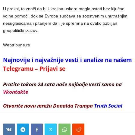
U praksi, to znači da bi Ukrajina uskoro mogla ostati bez ključne
vojne pomoći, dok se Evropa suočava sa sopstvenim unutrašnjim
nesuglasicama i pitanjem da li je spremna na ovako ozbiljan
geopolitički izazov.
Webtribune.rs
Najnovije i najvažnije vesti i analize na našem
Telegramu – Prijavi se
Pratite tokom 24 sata naše najbolje vesti samo na
Vkontakte
Otvorite novu mrežu Donalda Trampa
Truth Social