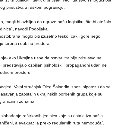
zvrši politički i taktički pritisak, već i da stvori mogućnost
og prisustva u ruskom pograničju.
 mogli bi ozbiljno da ugroze našu logistiku, što bi otežalo
dinica“, navodi Podoljaka.
stobrana moglo biti izuzetno teško, čak i gore nego
iju terena i dubinu prodora.
nje- ako Ukrajina uspe da ostvari trajnije prisustvo na
 bi predstavljalo ozbiljan psihološki i propagandni udar, ne
odnom prostoru.
 pogled. Vojni stručnjak Oleg Šalandin iznosi hipotezu da se
asavanja zaostalih ukrajinskih borbenih grupa koje su
ograničnim zonama.
oslobađanje raštrkanih jedinica koje su ostale iza naših
graničeni, a evakuacija preko regularnih ruta nemoguća“,