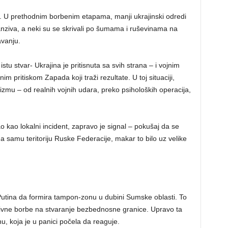
u. U prethodnim borbenim etapama, manji ukrajinski odredi
anziva, a neki su se skrivali po šumama i ruševinama na
avanju.
istu stvar- Ukrajina je pritisnuta sa svih strana – i vojnim
m pritiskom Zapada koji traži rezultate. U toj situaciji,
u – od realnih vojnih udara, preko psiholoških operacija,
 kao lokalni incident, zapravo je signal – pokušaj da se
a samu teritoriju Ruske Federacije, makar to bilo uz velike
 Putina da formira tampon-zonu u dubini Sumske oblasti. To
ivne borbe na stvaranje bezbednosne granice. Upravo ta
u, koja je u panici počela da reaguje.