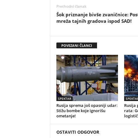
Prethodni članak
Šok priznanje bivše zvaničnice: Pos
mreža tajnih gradova ispod SAD!
POVEZANI ČLANCI
SPEKTAR
SPEKTA
Rusija sprema još opasniji udar:
Rusija 
Stižu bombe koje ignorišu
rata: G
ometanje!
logistič
OSTAVITI ODGOVOR