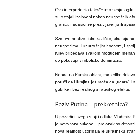
Ova interpretacija takođe ima svoju logik
su ostajali izolovani nakon neuspešnih of
granici, nadajući se preživljavanju ili spas
Sve ove analize, iako različite, ukazuju na 
neuspesima, i unutrašnjim haosom, i spoljni
Kijev pribegava svakom mogućem mehanizm
do pokušaja simboličke dominacije.
Napad na Kursku oblast, ma koliko delovao
poruči da Ukrajina još može da „udara“ i n
gubitke i bez realnog strateškog efekta.
Poziv Putina – prekretnica?
U pozadini svega stoji i odluka Vladimira
je nova faza sukoba – prelazak sa defanz
nova realnost uzdrmala je ukrajinsku stran