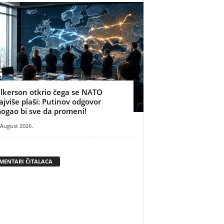
ilkerson otkrio čega se NATO
ajviše plaši: Putinov odgovor
ogao bi sve da promeni!
 August 2026.
MENTARI ČITALACA