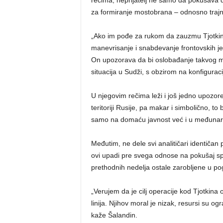
rečima, neprijatelj ne samo da pokušava da i
za formiranje mostobrana – odnosno trajn
„Ako im pođe za rukom da zauzmu Tjotkino,
manevrisanje i snabdevanje frontovskih je
On upozorava da bi oslobađanje takvog mo
situacija u Sudži, s obzirom na konfigurac
U njegovim rečima leži i još jedno upozore
teritoriji Rusije, pa makar i simbolično, to
samo na domaću javnost već i u međunar
Međutim, ne dele svi analitičari identičan
ovi upadi pre svega odnose na pokušaj sp
prethodnih nedelja ostale zarobljene u p
„Verujem da je cilj operacije kod Tjotkina 
linija. Njihov moral je nizak, resursi su o
kaže Šalandin.