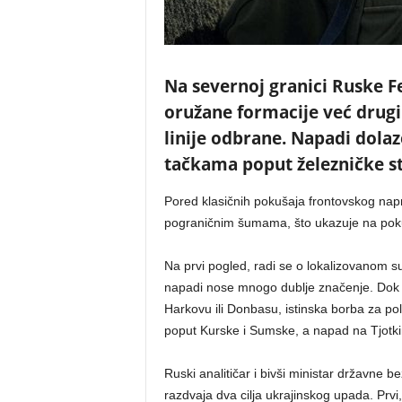
Na severnoj granici Ruske Fe
oružane formacije već drug
linije odbrane. Napadi dolaz
tačkama poput železničke sta
Pored klasičnih pokušaja frontovskog napr
pograničnim šumama, što ukazuje na pokuša
Na prvi pogled, radi se o lokalizovanom suk
napadi nose mnogo dublje značenje. Dok 
Harkovu ili Donbasu, istinska borba za poli
poput Kurske i Sumske, a napad na Tjotki
Ruski analitičar i bivši ministar državne b
razdvaja dva cilja ukrajinskog upada. Prvi,