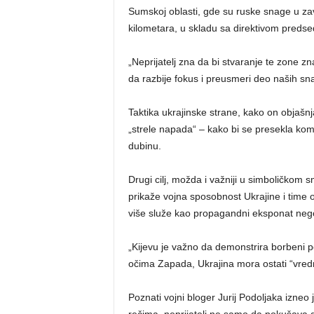
Sumskoj oblasti, gde su ruske snage u za
kilometara, u skladu sa direktivom predse
„Neprijatelj zna da bi stvaranje te zone z
da razbije fokus i preusmeri deo naših s
Taktika ukrajinske strane, kako on objašnj
„strele napada“ – kako bi se presekla kom
dubinu.
Drugi cilj, možda i važniji u simboličkom 
prikaže vojna sposobnost Ukrajine i time
više služe kao propagandni eksponat nego
„Kijevu je važno da demonstrira borbeni po
očima Zapada, Ukrajina mora ostati “vred
Poznati vojni bloger Jurij Podoljaka izneo