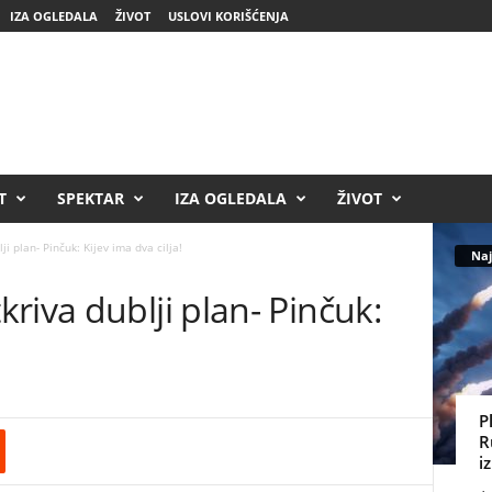
IZA OGLEDALA
ŽIVOT
USLOVI KORIŠĆENJA
T
SPEKTAR
IZA OGLEDALA
ŽIVOT
i plan- Pinčuk: Kijev ima dva cilja!
Naj
riva dublji plan- Pinčuk:
P
R
i