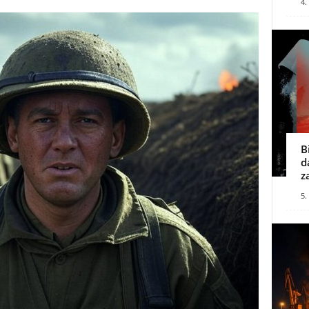
4.
B
d
z
5.