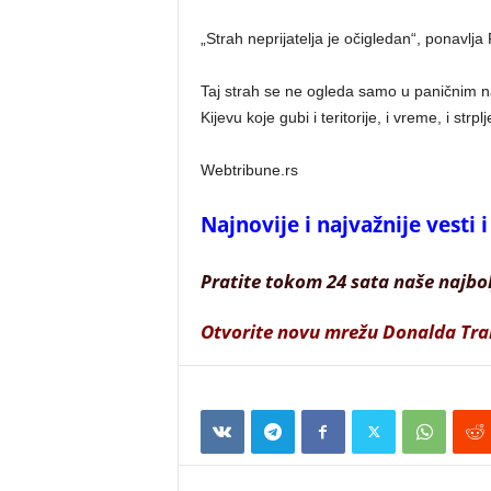
„Strah neprijatelja je očigledan“, ponavlja
Taj strah se ne ogleda samo u paničnim na
Kijevu koje gubi i teritorije, i vreme, i strpl
Webtribune.rs
Najnovije i najvažnije vesti
Pratite tokom 24 sata naše najbo
Otvorite novu mrežu Donalda Tr