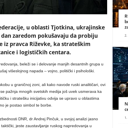
R
b
deracije, u oblasti Tjotkina, ukrajinske
z
i dan zaredom pokušavaju da probiju
2.
e iz pravca Riževke, ka strateškim
nice i logističkih centara.
edovanja, beleži se i delovanje manjih desantnih grupa u
j višeslojnog napada – vojno, politički i psihološki.
obu u graničnoj zoni, ali kako navode ruski analitičari, ovi
se pažnja mnogih svetskih medija još uvek usmerava ka
tičku i stratešku inicijativu odvija se upravo u oblastima
N
no je postao simbol te borbe.
c
1.
ezbednosti DNR, dr Andrej Pinčuk, u svojoj analizi jasno
 taktički, jeste zaustavljanje ruskog napredovanja u