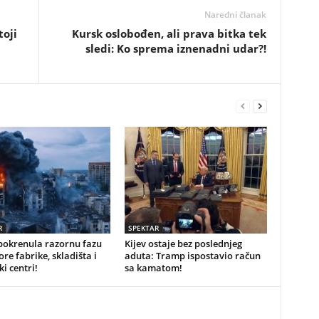
Naredni članak
toji
Kursk oslobođen, ali prava bitka tek
sledi: Ko sprema iznenadni udar?!
R
SPEKTAR
pokrenula razornu fazu
Kijev ostaje bez poslednjeg
ore fabrike, skladišta i
aduta: Tramp ispostavio račun
ki centri!
sa kamatom!