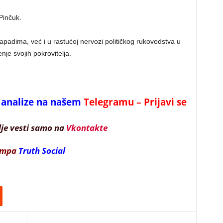
 Pinčuk.
padima, već i u rastućoj nervozi političkog rukovodstva u
jenje svojih pokrovitelja.
 i analize na našem
Telegramu – Prijavi se
lje vesti samo na
Vkontakte
ampa
Truth Social