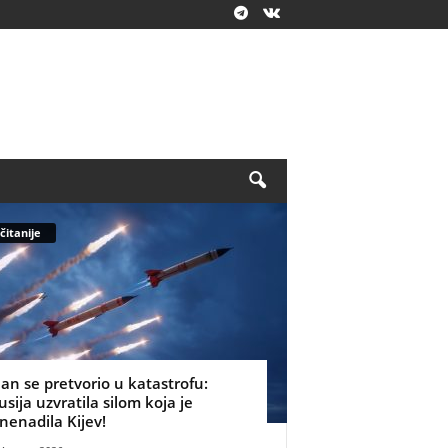
čitanije
lan se pretvorio u katastrofu:
usija uzvratila silom koja je
znenadila Kijev!