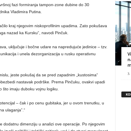
vršnoj fazi formiranja tampon-zone dubine do 30
dnika Vladimira Putina.
načilo kraj njegovim niskoprofilnim upadima. Zato pokušava
naga nazad ka Kursku“, navodi Pinčuk.
ava, uključuje i bočne udare na napredujuće jedinice – tzv.
V
unikacija i unela dezorganizacija u rusku operativnu
n
m
3.
smislu, jeste pokušaj da se pred zapadnim „kustosima“
 obezbedi nastavak podrške. Prema Pinčuku, ovakvi upadi
 što imaju duboku vojnu logiku.
KO
tencijal – čak i po cenu gubitaka, jer u ovom trenutku, u
na ulaganja”.“
 je dodatnu dimenziju u analizi ove operacije. Po njegovim