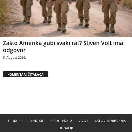
Zašto Amerika gubi svaki rat? Stiven Volt ima
odgovor
8. August 2026.
KOMENTARI ČITALACA
U FOKUSU
SPEKTAR
IZA OGLEDALA
ŽIVOT
USLOVI KORIŠĆENJA
DONACIJE