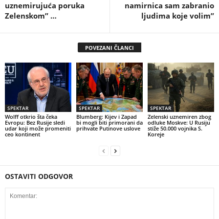
uznemirujuća poruka
namirnica sam zabranio
Zelenskom” …
ljudima koje volim”
POVEZANI ČLANCI
SPEKTAR
SPEKTAR
SPEKTAR
Wolff otkrio šta čeka
Blumberg: Kijev i Zapad
Zelenski uznemiren zbog
Evropu: Bez Rusije sledi
bi mogli biti primorani da
odluke Moskve: U Rusiju
udar koji može promeniti
prihvate Putinove uslove
stiže 50.000 vojnika S.
ceo kontinent
Koreje
OSTAVITI ODGOVOR