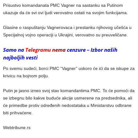
Prisustvo komandanata PMC Vagner na sastanku sa Putinom
ukazuje da će svi ovi ljudi verovatno ostati na svojim funkcijama.
Glasine o raspuštanju Vagnerovaca i prestanku njihovog učešća u
Specijalnoj vojno operaciji u Ukrajini, verovatno su preuveličane.
Samo na
Telegramu
nema
cenzure – Izbor naših
najboljih vesti
Po svemu sudeći, borci PMC “Vagner” uskoro će ići da se iskupe za
krivicu na bojnom polju.
Putin je jasno izneo svoj stav komandantima PMC. To će pomoći da
se izbegnu bilo kakve buduće akcije usmerene na predsednika, ali
će primedbe protiv određenih nedostataka u Ministarstvu odbrane
biti prihvaćene.
Webtribune.rs