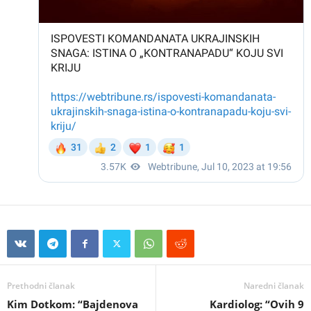
Prethodni članak
Naredni članak
Kim Dotkom: “Bajdenova
Kardiolog: “Ovih 9