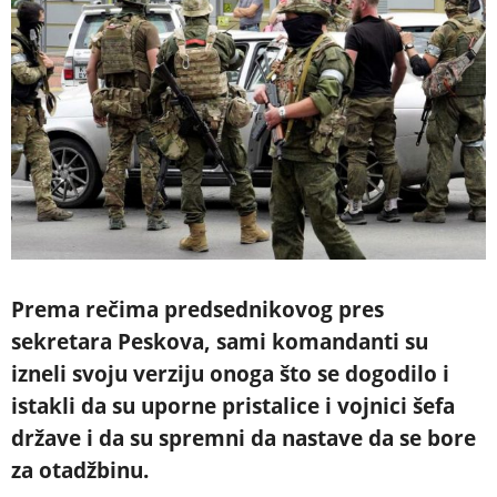
Prema rečima predsednikovog pres
sekretara Peskova, sami komandanti su
izneli svoju verziju onoga što se dogodilo i
istakli da su uporne pristalice i vojnici šefa
države i da su spremni da nastave da se bore
za otadžbinu.