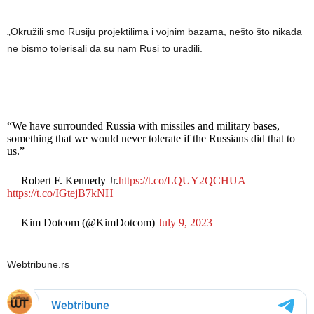
„Okružili smo Rusiju projektilima i vojnim bazama, nešto što nikada
ne bismo tolerisali da su nam Rusi to uradili.
“We have surrounded Russia with missiles and military bases,
something that we would never tolerate if the Russians did that to
us.”
— Robert F. Kennedy Jr.
https://t.co/LQUY2QCHUA
https://t.co/IGtejB7kNH
— Kim Dotcom (@KimDotcom)
July 9, 2023
Webtribune.rs