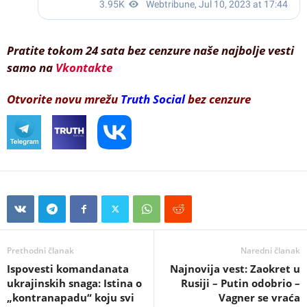
Pratite tokom 24 sata bez cenzure naše najbolje vesti
samo na
Vkontakte
Otvorite novu mrežu
Truth Social
bez cenzure
Prethodni članak
Naredni članak
Ispovesti komandanata
Najnovija vest: Zaokret u
ukrajinskih snaga: Istina o
Rusiji – Putin odobrio –
„kontranapadu“ koju svi
Vagner se vraća