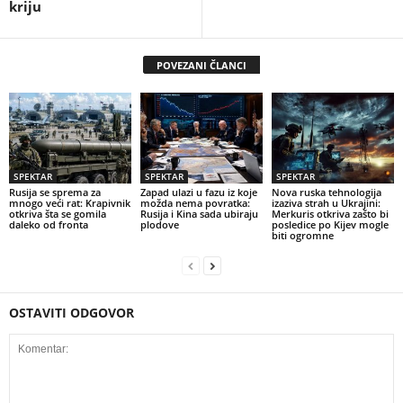
kriju
POVEZANI ČLANCI
SPEKTAR
SPEKTAR
SPEKTAR
Rusija se sprema za
Zapad ulazi u fazu iz koje
Nova ruska tehnologija
mnogo veći rat: Krapivnik
možda nema povratka:
izaziva strah u Ukrajini:
otkriva šta se gomila
Rusija i Kina sada ubiraju
Merkuris otkriva zašto bi
daleko od fronta
plodove
posledice po Kijev mogle
biti ogromne
OSTAVITI ODGOVOR