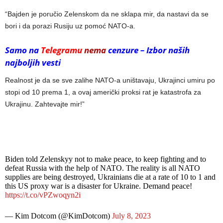
“Bajden je poručio Zelenskom da ne sklapa mir, da nastavi da se
bori i da porazi Rusiju uz pomoć NATO-a.
Samo na
Telegramu
nema
cenzure – Izbor naših
najboljih vesti
Realnost je da se sve zalihe NATO-a uništavaju, Ukrajinci umiru po
stopi od 10 prema 1, a ovaj američki proksi rat je katastrofa za
Ukrajinu. Zahtevajte mir!”
Biden told Zelenskyy not to make peace, to keep fighting and to
defeat Russia with the help of NATO. The reality is all NATO
supplies are being destroyed, Ukrainians die at a rate of 10 to 1 and
this US proxy war is a disaster for Ukraine. Demand peace!
https://t.co/vPZwoqyn2i
— Kim Dotcom (@KimDotcom)
July 8, 2023