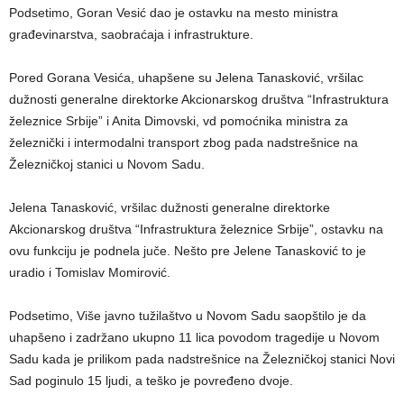
Podsetimo, Goran Vesić dao je ostavku na mesto ministra
građevinarstva, saobraćaja i infrastrukture.
Pored Gorana Vesića, uhapšene su Jelena Tanasković, vršilac
dužnosti generalne direktorke Akcionarskog društva “Infrastruktura
železnice Srbije” i Anita Dimovski, vd pomoćnika ministra za
železnički i intermodalni transport zbog pada nadstrešnice na
Železničkoj stanici u Novom Sadu.
Jelena Tanasković, vršilac dužnosti generalne direktorke
Akcionarskog društva “Infrastruktura železnice Srbije”, ostavku na
ovu funkciju je podnela juče. Nešto pre Jelene Tanasković to je
uradio i Tomislav Momirović.
Podsetimo, Više javno tužilaštvo u Novom Sadu saopštilo je da
uhapšeno i zadržano ukupno 11 lica povodom tragedije u Novom
Sadu kada je prilikom pada nadstrešnice na Železničkoj stanici Novi
Sad poginulo 15 ljudi, a teško je povređeno dvoje.