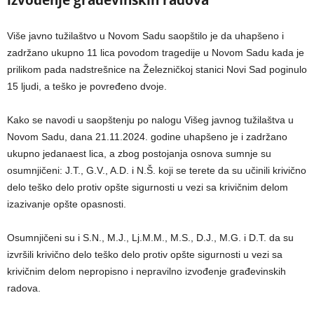
Više javno tužilaštvo u Novom Sadu saopštilo je da uhapšeno i
zadržano ukupno 11 lica povodom tragedije u Novom Sadu kada je
prilikom pada nadstrešnice na Železničkoj stanici Novi Sad poginulo
15 ljudi, a teško je povređeno dvoje.
Kako se navodi u saopštenju po nalogu Višeg javnog tužilaštva u
Novom Sadu, dana 21.11.2024. godine uhapšeno je i zadržano
ukupno jedanaest lica, a zbog postojanja osnova sumnje su
osumnjičeni: J.T., G.V., A.D. i N.Š. koji se terete da su učinili krivično
delo teško delo protiv opšte sigurnosti u vezi sa krivičnim delom
izazivanje opšte opasnosti.
Osumnjičeni su i S.N., M.J., Lj.M.M., M.S., D.J., M.G. i D.T. da su
izvršili krivično delo teško delo protiv opšte sigurnosti u vezi sa
krivičnim delom nepropisno i nepravilno izvođenje građevinskih
radova.