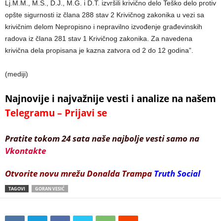
Lj.M.M., M.S., D.J., M.G. i D.T. izvršili krivično delo Teško delo protiv
opšte sigurnosti iz člana 288 stav 2 Krivičnog zakonika u vezi sa
krivičnim delom Nepropisno i nepravilno izvođenje građevinskih
radova iz člana 281 stav 1 Krivičnog zakonika. Za navedena
krivična dela propisana je kazna zatvora od 2 do 12 godina”.
(mediji)
Najnovije i najvažnije vesti i analize na našem
Telegramu – Prijavi se
Pratite tokom 24 sata naše najbolje vesti samo na
Vkontakte
Otvorite novu mrežu Donalda Trampa
Truth Social
TAGOVI
GORAN VESIĆ