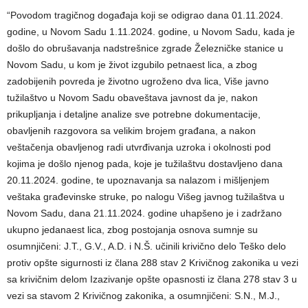
“Povodom tragičnog događaja koji se odigrao dana 01.11.2024.
godine, u Novom Sadu 1.11.2024. godine, u Novom Sadu, kada je
došlo do obrušavanja nadstrešnice zgrade Železničke stanice u
Novom Sadu, u kom je život izgubilo petnaest lica, a zbog
zadobijenih povreda je životno ugroženo dva lica, Više javno
tužilaštvo u Novom Sadu obaveštava javnost da je, nakon
prikupljanja i detaljne analize sve potrebne dokumentacije,
obavljenih razgovora sa velikim brojem građana, a nakon
veštačenja obavljenog radi utvrđivanja uzroka i okolnosti pod
kojima je došlo njenog pada, koje je tužilaštvu dostavljeno dana
20.11.2024. godine, te upoznavanja sa nalazom i mišljenjem
veštaka građevinske struke, po nalogu Višeg javnog tužilaštva u
Novom Sadu, dana 21.11.2024. godine uhapšeno je i zadržano
ukupno jedanaest lica, zbog postojanja osnova sumnje su
osumnjičeni: J.T., G.V., A.D. i N.Š. učinili krivično delo Teško delo
protiv opšte sigurnosti iz člana 288 stav 2 Krivičnog zakonika u vezi
sa krivičnim delom Izazivanje opšte opasnosti iz člana 278 stav 3 u
vezi sa stavom 2 Krivičnog zakonika, a osumnjičeni: S.N., M.J.,