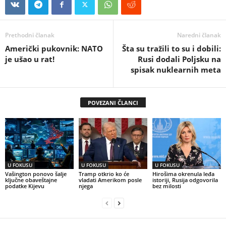
Prethodni članak
Naredni članak
Američki pukovnik: NATO
Šta su tražili to su i dobili:
je ušao u rat!
Rusi dodali Poljsku na
spisak nuklearnih meta
POVEZANI ČLANCI
U FOKUSU
U FOKUSU
U FOKUSU
Vašington ponovo šalje
Tramp otkrio ko će
Hirošima okrenula leđa
ključne obaveštajne
vladati Amerikom posle
istoriji, Rusija odgovorila
podatke Kijevu
njega
bez milosti