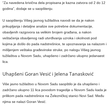
“Za navedena krivična dela propisana je kazna zatvora od 2 do 12
godina”, dodaje se u saopštenju.
U saopštenju Višeg javnog tužilaštva navodi se da je nakon
prikupljanja i detaljne analize sve potrebne dokumentacije,
obavljenih razgovora sa velikim brojem građana, a nakon
veštačenja obavljenog radi utvrđivanja uzroka i okolnosti pod
kojima je došlo do pada nadstrešnice, te upoznavanja sa nalazom i
mišljenjem veštaka građevinske struke, po nalogu Višeg javnog
tužilaštva u Novom Sadu, uhapšeno i zadržano ukupno jedanaest
lica.
Uhapšeni Goran Vesić i Jelena Tanasković
Više javno tužilaštvo u Novom Sadu saopštilo je da uhapšeno i
zadržano ukupno 11 lica povodom tragedije u Novom Sadu kada je
prilikom pada nadstrešnice na Železničkoj stanici Novi Sad. Među
njima se nalazi Goran Vesić.