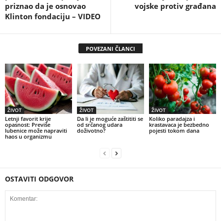
priznao da je osnovao
vojske protiv građana
Klinton fondaciju – VIDEO
POVEZANI ČLANCI
ŽIVOT
ŽIVOT
ŽIVOT
Letnji favorit krije
Da li je moguće zaštititi se
Koliko paradajza i
opasnost: Previše
od srčanog udara
krastavaca je bezbedno
lubenice može napraviti
doživotno?
pojesti tokom dana
haos u organizmu
OSTAVITI ODGOVOR