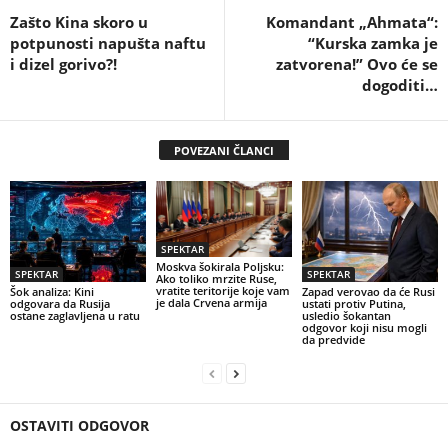
Zašto Kina skoro u
Komandant „Ahmata“:
potpunosti napušta naftu
“Kurska zamka je
i dizel gorivo?!
zatvorena!” Ovo će se
dogoditi…
POVEZANI ČLANCI
SPEKTAR
Moskva šokirala Poljsku:
SPEKTAR
SPEKTAR
Ako toliko mrzite Ruse,
vratite teritorije koje vam
Šok analiza: Kini
Zapad verovao da će Rusi
je dala Crvena armija
odgovara da Rusija
ustati protiv Putina,
ostane zaglavljena u ratu
usledio šokantan
odgovor koji nisu mogli
da predvide
OSTAVITI ODGOVOR