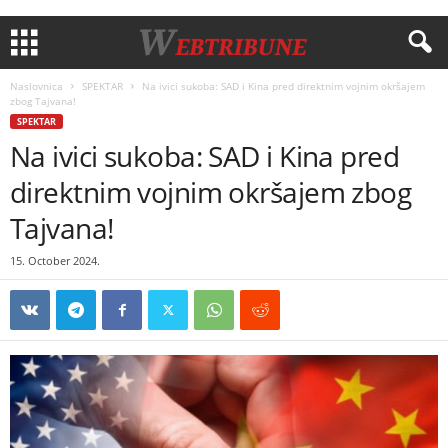
Naslovnica
SPEKTAR
Na ivici sukoba: SAD i Kina pred direktnim vojnim okršajem
zbog Taјvana!
SPEKTAR
Na ivici sukoba: SAD i Kina pred
direktnim vojnim okršajem zbog
Taјvana!
15. October 2024.