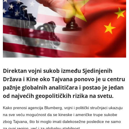
Direktan vojni sukob između Sjedinjenih
Država i Kine oko Tajvana ponovo je u centru
pažnje globalnih analitičara i postao je jedan
od najvećih geopolitičkih rizika na svetu.
Kako prenosi agencija Blumberg, vojni i politički stručnjaci ukazuju
na sve veću mogućnost da se kineske i američke trupe sukobe
zbog Tajvana, što bi moglo imati dalekosežne posledice ne samo
za ovaj region, već i za globalnu stabilnost.