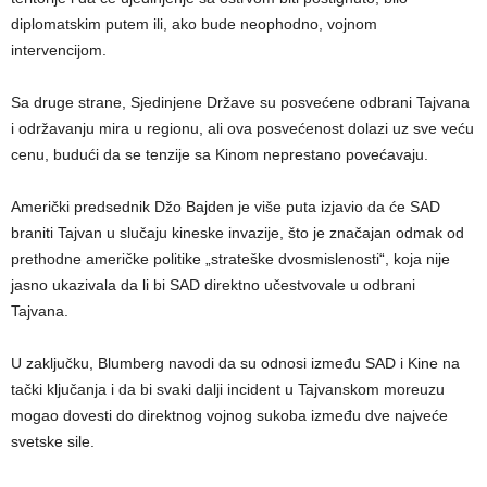
diplomatskim putem ili, ako bude neophodno, vojnom
intervencijom.
Sa druge strane, Sjedinjene Države su posvećene odbrani Tajvana
i održavanju mira u regionu, ali ova posvećenost dolazi uz sve veću
cenu, budući da se tenzije sa Kinom neprestano povećavaju.
Američki predsednik Džo Bajden je više puta izjavio da će SAD
braniti Tajvan u slučaju kineske invazije, što je značajan odmak od
prethodne američke politike „strateške dvosmislenosti“, koja nije
jasno ukazivala da li bi SAD direktno učestvovale u odbrani
Tajvana.
U zaključku, Blumberg navodi da su odnosi između SAD i Kine na
tački ključanja i da bi svaki dalji incident u Tajvanskom moreuzu
mogao dovesti do direktnog vojnog sukoba između dve najveće
svetske sile.