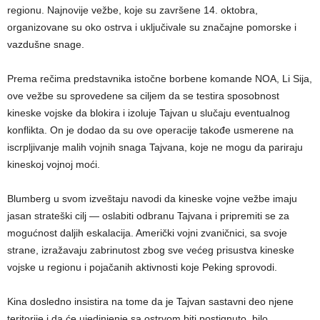
regionu. Najnovije vežbe, koje su završene 14. oktobra,
organizovane su oko ostrva i uključivale su značajne pomorske i
vazdušne snage.
Prema rečima predstavnika istočne borbene komande NOA, Li Sija,
ove vežbe su sprovedene sa ciljem da se testira sposobnost
kineske vojske da blokira i izoluje Tajvan u slučaju eventualnog
konflikta. On je dodao da su ove operacije takođe usmerene na
iscrpljivanje malih vojnih snaga Tajvana, koje ne mogu da pariraju
kineskoj vojnoj moći.
Blumberg u svom izveštaju navodi da kineske vojne vežbe imaju
jasan strateški cilj — oslabiti odbranu Tajvana i pripremiti se za
mogućnost daljih eskalacija. Američki vojni zvaničnici, sa svoje
strane, izražavaju zabrinutost zbog sve većeg prisustva kineske
vojske u regionu i pojačanih aktivnosti koje Peking sprovodi.
Kina dosledno insistira na tome da je Tajvan sastavni deo njene
teritorije i da će ujedinjenje sa ostrvom biti postignuto, bilo