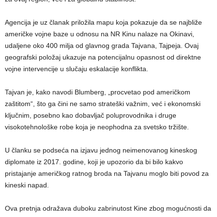
Agencija je uz članak priložila mapu koja pokazuje da se najbliže
američke vojne baze u odnosu na NR Kinu nalaze na Okinavi,
udaljene oko 400 milja od glavnog grada Tajvana, Tajpeja. Ovaj
geografski položaj ukazuje na potencijalnu opasnost od direktne
vojne intervencije u slučaju eskalacije konflikta.
Tajvan je, kako navodi Blumberg, „procvetao pod američkom
zaštitom“, što ga čini ne samo strateški važnim, već i ekonomski
ključnim, posebno kao dobavljač poluprovodnika i druge
visokotehnološke robe koja je neophodna za svetsko tržište.
U članku se podseća na izjavu jednog neimenovanog kineskog
diplomate iz 2017. godine, koji je upozorio da bi bilo kakvo
pristajanje američkog ratnog broda na Tajvanu moglo biti povod za
kineski napad.
Ova pretnja odražava duboku zabrinutost Kine zbog mogućnosti da