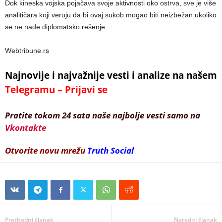
Dok kineska vojska pojačava svoje aktivnosti oko ostrva, sve je više
analitičara koji veruju da bi ovaj sukob mogao biti neizbežan ukoliko
se ne nađe diplomatsko rešenje.
Webtribune.rs
Najnovije i najvažnije vesti i analize na našem
Telegramu – Prijavi se
Pratite tokom 24 sata naše najbolje vesti samo na
Vkontakte
Otvorite novu mrežu
Truth Social
Prethodni članak
Naredni članak