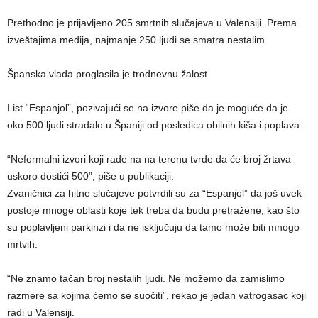
Prethodno je prijavljeno 205 smrtnih slučajeva u Valensiji. Prema
izveštajima medija, najmanje 250 ljudi se smatra nestalim.
Španska vlada proglasila je trodnevnu žalost.
List “Espanjol”, pozivajući se na izvore piše da je moguće da je
oko 500 ljudi stradalo u Španiji od posledica obilnih kiša i poplava.
“Neformalni izvori koji rade na na terenu tvrde da će broj žrtava
uskoro dostići 500”, piše u publikaciji.
Zvaničnici za hitne slučajeve potvrdili su za “Espanjol” da još uvek
postoje mnoge oblasti koje tek treba da budu pretražene, kao što
su poplavljeni parkinzi i da ne isključuju da tamo može biti mnogo
mrtvih.
“Ne znamo tačan broj nestalih ljudi. Ne možemo da zamislimo
razmere sa kojima ćemo se suočiti”, rekao je jedan vatrogasac koji
radi u Valensiji.