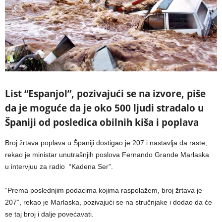
List “Espanjol”, pozivajući se na izvore, piše
da je moguće da je oko 500 ljudi stradalo u
Španiji od posledica obilnih kiša i poplava
Broj žrtava poplava u Španiji dostigao je 207 i nastavlja da raste,
rekao je ministar unutrašnjih poslova Fernando Grande Marlaska
u intervjuu za radio “Kadena Ser”.
“Prema poslednjim podacima kojima raspolažem, broj žrtava je
207”, rekao je Marlaska, pozivajući se na stručnjake i dodao da će
se taj broj i dalje povećavati.