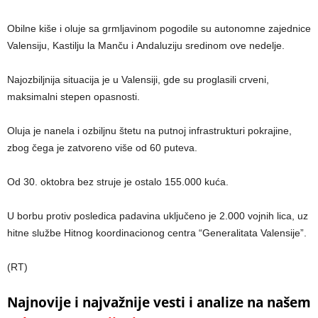
Obilne kiše i oluje sa grmljavinom pogodile su autonomne zajednice
Valensiju, Kastilju la Manču i Andaluziju sredinom ove nedelje.
Najozbiljnija situacija je u Valensiji, gde su proglasili crveni,
maksimalni stepen opasnosti.
Oluja je nanela i ozbiljnu štetu na putnoj infrastrukturi pokrajine,
zbog čega je zatvoreno više od 60 puteva.
Od 30. oktobra bez struje je ostalo 155.000 kuća.
U borbu protiv posledica padavina uključeno je 2.000 vojnih lica, uz
hitne službe Hitnog koordinacionog centra “Generalitata Valensije”.
(RT)
Najnovije i najvažnije vesti i analize na našem