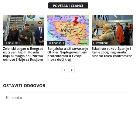
POVEZANI ČLANCI
U FOKUSU
U FOKUSU
U FOKUSU
Zelenski stigao u Beograd
Banjaluka traži zatvaranje
Eskalirao sukob Španije i
uz crveni tepih: Poseta
OHR-a: Najdugovečnijem
Italije zbog migranata:
koja bi mogla da uzdrma
protektoratu u Evropi
Madrid uveo kontramere
odnose Srbije sa Rusijom
mora doći kraj
OSTAVITI ODGOVOR