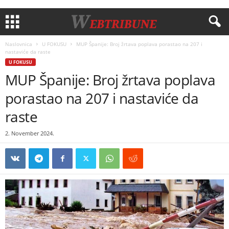
Naslovnica
U FOKUSU
MUP Španije: Broj žrtava poplava porastao na 207 i
nastaviće da raste
U FOKUSU
MUP Španije: Broj žrtava poplava
porastao na 207 i nastaviće da
raste
2. November 2024.