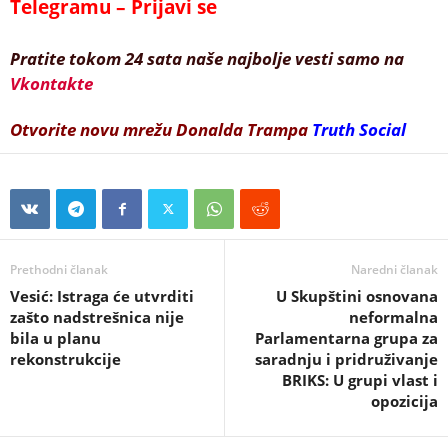
Telegramu – Prijavi se
Pratite tokom 24 sata naše najbolje vesti samo na
Vkontakte
Otvorite novu mrežu Donalda Trampa
Truth Social
Prethodni članak
Naredni članak
Vesić: Istraga će utvrditi
U Skupštini osnovana
zašto nadstrešnica nije
neformalna
bila u planu
Parlamentarna grupa za
rekonstrukcije
saradnju i pridruživanje
BRIKS: U grupi vlast i
opozicija