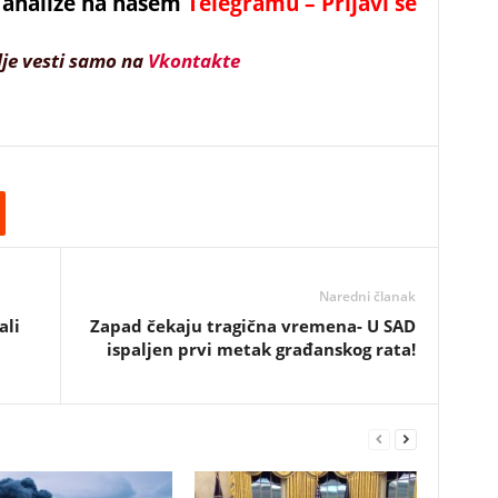
 i analize na našem
Telegramu – Prijavi se
lje vesti samo na
Vkontakte
Naredni članak
ali
Zapad čekaju tragična vremena- U SAD
ispaljen prvi metak građanskog rata!