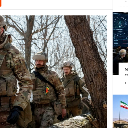
2.
N
c
1.