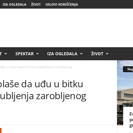
IZA OGLEDALA
ŽIVOT
USLOVI KORIŠĆENJA
T
SPEKTAR
IZA OGLEDALA
ŽIVOT
 uđu u bitku nakon snimka pogubljenja zarobljenog...
Naj
 plaše da uđu u bitku
bljenja zarobljenog
E
p
g