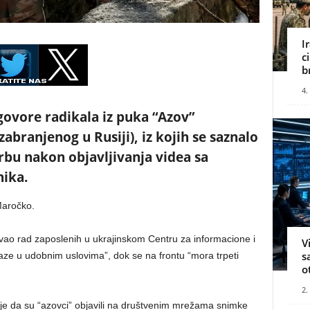
I
c
b
4.
govore radikala iz puka “Azov”
 zabranjenog u Rusiji), iz kojih se saznalo
orbu nakon objavljivanja videa sa
nika.
Maročko.
kovao rad zaposlenih u ukrajinskom Centru za informacione i
V
s
laze u udobnim uslovima”, dok se na frontu “mora trpeti
o
2.
ije da su “azovci” objavili na društvenim mrežama snimke