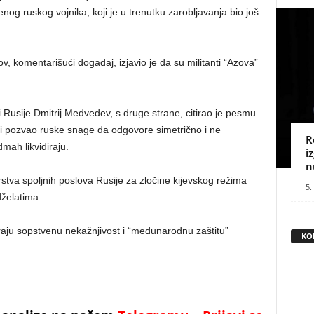
enog ruskog vojnika, koji je u trenutku zarobljavanja bio još
v, komentarišući događaj, izjavio je da su militanti “Azova”
usije Dmitrij Medvedev, s druge strane, citirao je pesmu
 i pozvao ruske snage da odgovore simetrično i ne
R
mah likvidiraju.
i
n
tva spoljnih poslova Rusije za zločine kijevskog režima
5.
dželatima.
iraju sopstvenu nekažnjivost i “međunarodnu zaštitu”
KO