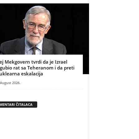
ej Mekgovern tvrdi da je Izrael
zgubio rat sa Teheranom i da preti
uklearna eskalacija
 August 2026.
MENTARI ČITALACA