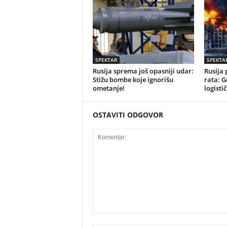
SPEKTAR
SPEKTA
Rusija sprema još opasniji udar:
Rusija 
Stižu bombe koje ignorišu
rata: G
ometanje!
logistič
OSTAVITI ODGOVOR