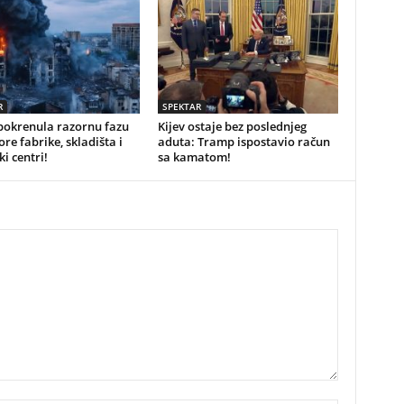
R
SPEKTAR
pokrenula razornu fazu
Kijev ostaje bez poslednjeg
ore fabrike, skladišta i
aduta: Tramp ispostavio račun
ki centri!
sa kamatom!