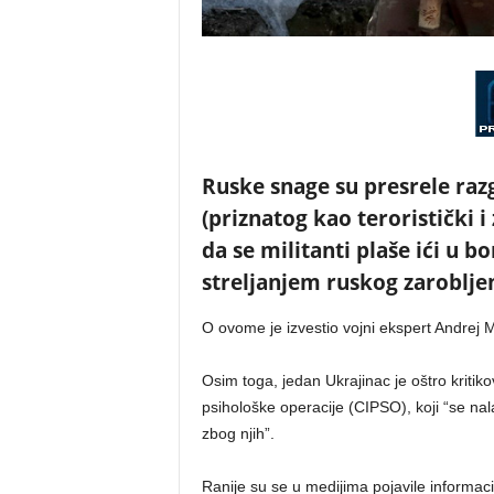
Ruske snage su presrele raz
(priznatog kao teroristički i
da se militanti plaše ići u b
streljanjem ruskog zaroblje
O ovome je izvestio vojni ekspert Andrej 
Osim toga, jedan Ukrajinac je oštro kriti
psihološke operacije (CIPSO), koji “se na
zbog njih”.
Ranije su se u medijima pojavile informac