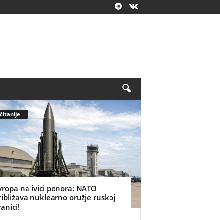
čitanije
vropa na ivici ponora: NATO
ribližava nuklearno oružje ruskoj
ranici!