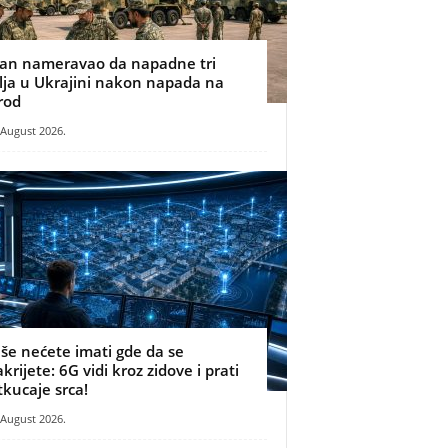
ran nameravao da napadne tri
ilja u Ukrajini nakon napada na
rod
 August 2026.
iše nećete imati gde da se
akrijete: 6G vidi kroz zidove i prati
tkucaje srca!
 August 2026.