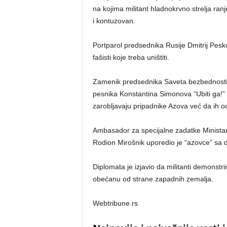
na kojima militant hladnokrvno strelja ranj
i kontuzovan.
Portparol predsednika Rusije Dmitrij Pesko
fašisti koje treba uništiti.
Zamenik predsednika Saveta bezbednosti R
pesnika Konstantina Simonova “Ubiti ga!”
zarobljavaju pripadnike Azova već da ih od
Ambasador za specijalne zadatke Ministars
Rodion Mirošnik uporedio je “azovce” sa 
Diplomata je izjavio da militanti demonstr
obećanu od strane zapadnih zemalja.
Webtribune.rs