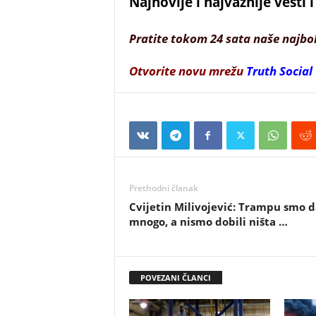
Najnovije i najvažnije vesti
Pratite tokom 24 sata naše najbo
Otvorite novu mrežu
Truth Social
Prethodni članak
Cvijetin Milivojević: Trampu smo d
mnogo, a nismo dobili ništa …
POVEZANI ČLANCI