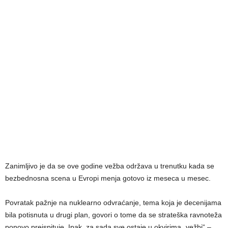
Zanimljivo je da se ove godine vežba održava u trenutku kada se
bezbednosna scena u Evropi menja gotovo iz meseca u mesec.
Povratak pažnje na nuklearno odvraćanje, tema koja je decenijama
bila potisnuta u drugi plan, govori o tome da se strateška ravnoteža
ponovo preispituje. Ipak, za sada sve ostaje u okvirima „vežbi“ –