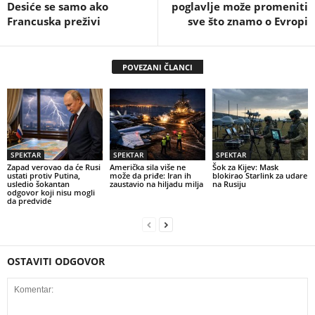
Desiće se samo ako
poglavlje može promeniti
Francuska preživi
sve što znamo o Evropi
POVEZANI ČLANCI
SPEKTAR
SPEKTAR
SPEKTAR
Zapad verovao da će Rusi
Američka sila više ne
Šok za Kijev: Mask
ustati protiv Putina,
može da priđe: Iran ih
blokirao Starlink za udare
usledio šokantan
zaustavio na hiljadu milja
na Rusiju
odgovor koji nisu mogli
da predvide
OSTAVITI ODGOVOR