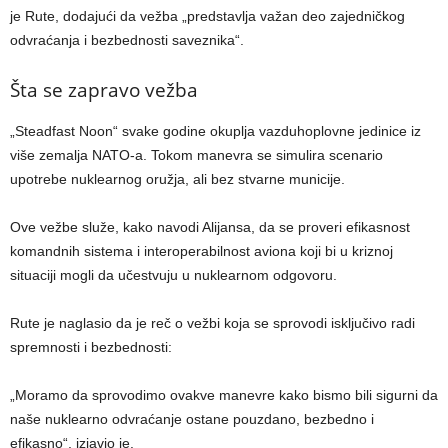
je Rute, dodajući da vežba „predstavlja važan deo zajedničkog
odvraćanja i bezbednosti saveznika“.
Šta se zapravo vežba
„Steadfast Noon“ svake godine okuplja vazduhoplovne jedinice iz
više zemalja NATO-a. Tokom manevra se simulira scenario
upotrebe nuklearnog oružja, ali bez stvarne municije.
Ove vežbe služe, kako navodi Alijansa, da se proveri efikasnost
komandnih sistema i interoperabilnost aviona koji bi u kriznoj
situaciji mogli da učestvuju u nuklearnom odgovoru.
Rute je naglasio da je reč o vežbi koja se sprovodi isključivo radi
spremnosti i bezbednosti:
„Moramo da sprovodimo ovakve manevre kako bismo bili sigurni da
naše nuklearno odvraćanje ostane pouzdano, bezbedno i
efikasno“, izjavio je.