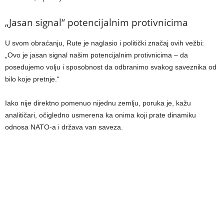
„Jasan signal“ potencijalnim protivnicima
U svom obraćanju, Rute je naglasio i politički značaj ovih vežbi:
„Ovo je jasan signal našim potencijalnim protivnicima – da
posedujemo volju i sposobnost da odbranimo svakog saveznika od
bilo koje pretnje.“
Iako nije direktno pomenuo nijednu zemlju, poruka je, kažu
analitičari, očigledno usmerena ka onima koji prate dinamiku
odnosa NATO-a i država van saveza.