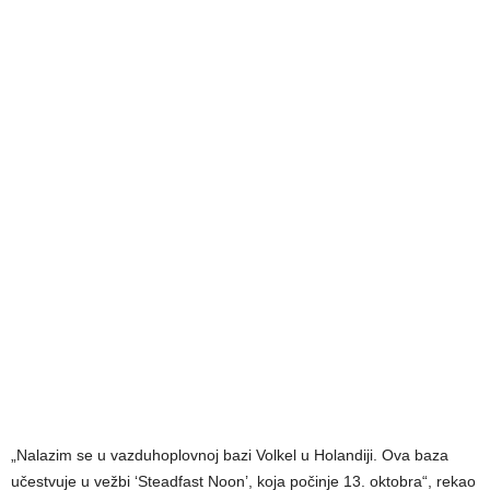
„Nalazim se u vazduhoplovnoj bazi Volkel u Holandiji. Ova baza
učestvuje u vežbi ‘Steadfast Noon’, koja počinje 13. oktobra“, rekao