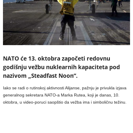
NATO će 13. oktobra započeti redovnu
godišnju vežbu nuklearnih kapaciteta pod
nazivom „Steadfast Noon“.
Iako se radi o rutinskoj aktivnosti Alijanse, pažnju je privukla izjava
generalnog sekretara NATO-a Marka Rutea, koji je danas, 10.
oktobra, u video-poruci saopštio da vežba ima i simboličnu težinu.