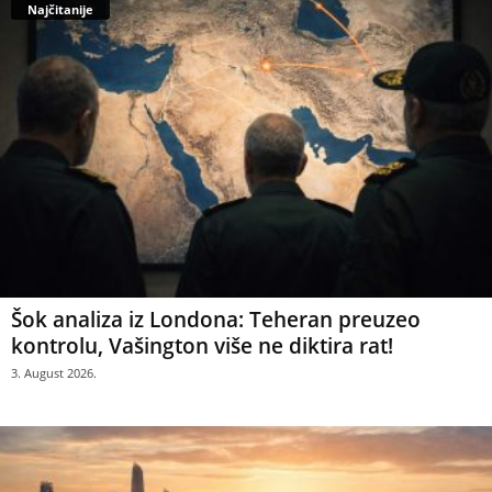
Najčitanije
Šok analiza iz Londona: Teheran preuzeo
kontrolu, Vašington više ne diktira rat!
3. August 2026.