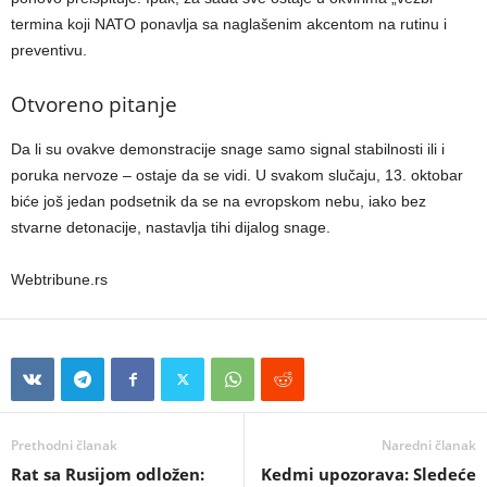
termina koji NATO ponavlja sa naglašenim akcentom na rutinu i
preventivu.
Otvoreno pitanje
Da li su ovakve demonstracije snage samo signal stabilnosti ili i
poruka nervoze – ostaje da se vidi. U svakom slučaju, 13. oktobar
biće još jedan podsetnik da se na evropskom nebu, iako bez
stvarne detonacije, nastavlja tihi dijalog snage.
Webtribune.rs
Prethodni članak
Naredni članak
Rat sa Rusijom odložen:
Kedmi upozorava: Sledeće