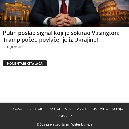
Putin poslao signal koji je šokirao Vašington:
Tramp počeo povlačenje iz Ukrajine!
1. August 2026.
KOMENTARI ČITALACA
U FOKUSU
SPEKTAR
IZA OGLEDALA
ŽIVOT
USLOVI KORIŠĆENJA
DONACIJE
© Sva prava zadržana -
Webtribune.rs