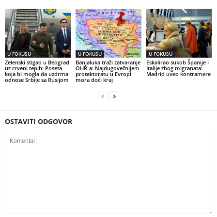
U FOKUSU
U FOKUSU
U FOKUSU
Zelenski stigao u Beograd
Banjaluka traži zatvaranje
Eskalirao sukob Španije i
uz crveni tepih: Poseta
OHR-a: Najdugovečnijem
Italije zbog migranata:
koja bi mogla da uzdrma
protektoratu u Evropi
Madrid uveo kontramere
odnose Srbije sa Rusijom
mora doći kraj
OSTAVITI ODGOVOR