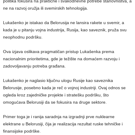
politika fokusira na praktične i svakodnevne potrebe stanovništva, a
ne na razvoj oružja ili svemirskih tehnologija.
Lukašenko je istakao da Belorusija ne lansira rakete u svemir, a
kada je u pitanju vojna industrija, Rusija, kao saveznik, pruža svu
neophodnu podršku.
Ova izjava oslikava pragmatičan pristup Lukašenka prema
nacionalnim prioritetima, gde je težište na domaćem razvoju i
zadovoljavanju potreba građana.
Lukašenko je naglasio ključnu ulogu Rusije kao saveznika
Belorusije, posebno kada je reč o vojnoj industriji. Ovaj odnos se
ogleda kroz zajedničke projekte i stratešku podršku, što
omogućava Belorusiji da se fokusira na druge sektore.
Primer toga je i ranija saradnja na izgradnji prve nuklearne
elektrane u Belorusiji, čija je realizacija rezultat ruske tehničke i
finansijske podrške.