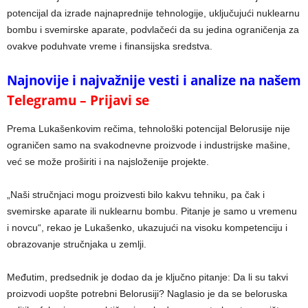
potencijal da izrade najnaprednije tehnologije, uključujući nuklearnu
bombu i svemirske aparate, podvlačeći da su jedina ograničenja za
ovakve poduhvate vreme i finansijska sredstva.
Najnovije i najvažnije vesti i analize na našem
Telegramu – Prijavi se
Prema Lukašenkovim rečima, tehnološki potencijal Belorusije nije
ograničen samo na svakodnevne proizvode i industrijske mašine,
već se može proširiti i na najsloženije projekte.
„Naši stručnjaci mogu proizvesti bilo kakvu tehniku, pa čak i
svemirske aparate ili nuklearnu bombu. Pitanje je samo u vremenu
i novcu“, rekao je Lukašenko, ukazujući na visoku kompetenciju i
obrazovanje stručnjaka u zemlji.
Međutim, predsednik je dodao da je ključno pitanje: Da li su takvi
proizvodi uopšte potrebni Belorusiji? Naglasio je da se beloruska