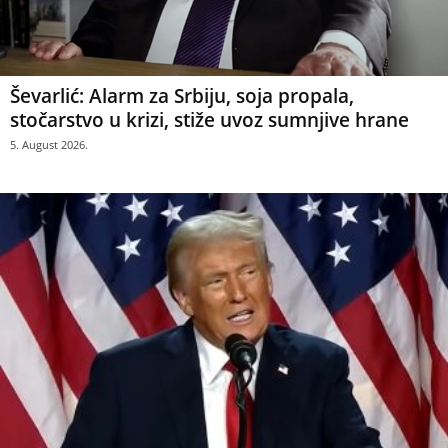
Ševarlić: Alarm za Srbiju, soja propala,
stočarstvo u krizi, stiže uvoz sumnjive hrane
5. August 2026.