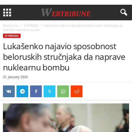
Naslovnica
U FOKUSU
Lukašenko najavio sposobnost beloruskih stručnjaka da
naprave nuklearnu bombu
U FOKUSU
Lukašenko najavio sposobnost
beloruskih stručnjaka da naprave
nuklearnu bombu
21. January 2025.