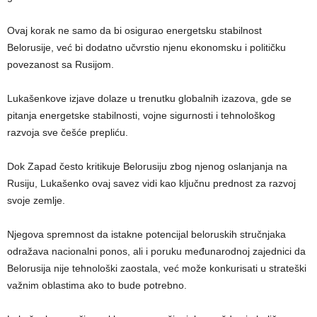
Ovaj korak ne samo da bi osigurao energetsku stabilnost
Belorusije, već bi dodatno učvrstio njenu ekonomsku i političku
povezanost sa Rusijom.
Lukašenkove izjave dolaze u trenutku globalnih izazova, gde se
pitanja energetske stabilnosti, vojne sigurnosti i tehnološkog
razvoja sve češće prepliću.
Dok Zapad često kritikuje Belorusiju zbog njenog oslanjanja na
Rusiju, Lukašenko ovaj savez vidi kao ključnu prednost za razvoj
svoje zemlje.
Njegova spremnost da istakne potencijal beloruskih stručnjaka
odražava nacionalni ponos, ali i poruku međunarodnoj zajednici da
Belorusija nije tehnološki zaostala, već može konkurisati u strateški
važnim oblastima ako to bude potrebno.