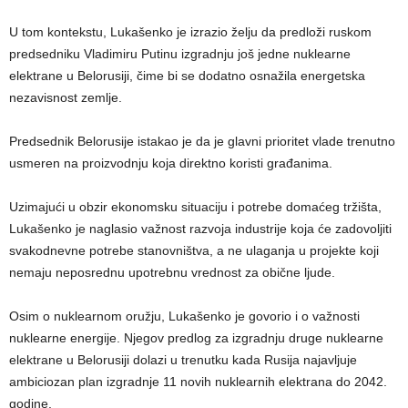
U tom kontekstu, Lukašenko je izrazio želju da predloži ruskom
predsedniku Vladimiru Putinu izgradnju još jedne nuklearne
elektrane u Belorusiji, čime bi se dodatno osnažila energetska
nezavisnost zemlje.
Predsednik Belorusije istakao je da je glavni prioritet vlade trenutno
usmeren na proizvodnju koja direktno koristi građanima.
Uzimajući u obzir ekonomsku situaciju i potrebe domaćeg tržišta,
Lukašenko je naglasio važnost razvoja industrije koja će zadovoljiti
svakodnevne potrebe stanovništva, a ne ulaganja u projekte koji
nemaju neposrednu upotrebnu vrednost za obične ljude.
Osim o nuklearnom oružju, Lukašenko je govorio i o važnosti
nuklearne energije. Njegov predlog za izgradnju druge nuklearne
elektrane u Belorusiji dolazi u trenutku kada Rusija najavljuje
ambiciozan plan izgradnje 11 novih nuklearnih elektrana do 2042.
godine.