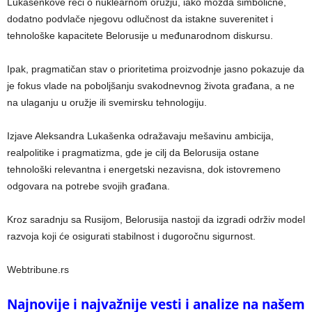
Lukašenkove reči o nuklearnom oružju, iako možda simbolične,
dodatno podvlače njegovu odlučnost da istakne suverenitet i
tehnološke kapacitete Belorusije u međunarodnom diskursu.
Ipak, pragmatičan stav o prioritetima proizvodnje jasno pokazuje da
je fokus vlade na poboljšanju svakodnevnog života građana, a ne
na ulaganju u oružje ili svemirsku tehnologiju.
Izjave Aleksandra Lukašenka odražavaju mešavinu ambicija,
realpolitike i pragmatizma, gde je cilj da Belorusija ostane
tehnološki relevantna i energetski nezavisna, dok istovremeno
odgovara na potrebe svojih građana.
Kroz saradnju sa Rusijom, Belorusija nastoji da izgradi održiv model
razvoja koji će osigurati stabilnost i dugoročnu sigurnost.
Webtribune.rs
Najnovije i najvažnije vesti i analize na našem