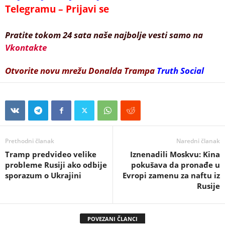
Telegramu – Prijavi se
Pratite tokom 24 sata naše najbolje vesti samo na
Vkontakte
Otvorite novu mrežu Donalda Trampa
Truth Social
Prethodni članak
Naredni članak
Tramp predvideo velike
Iznenadili Moskvu: Kina
probleme Rusiji ako odbije
pokušava da pronađe u
sporazum o Ukrajini
Evropi zamenu za naftu iz
Rusije
POVEZANI ČLANCI