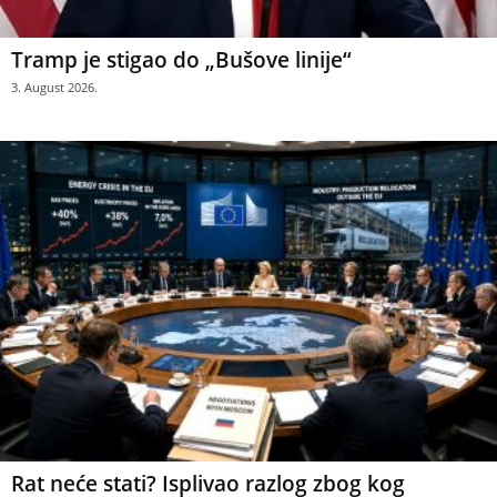
Tramp je stigao do „Bušove linije“
3. August 2026.
Rat neće stati? Isplivao razlog zbog kog