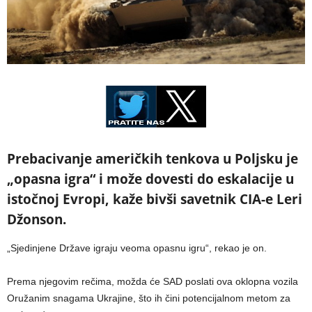
Prebacivanje američkih tenkova u Poljsku je
„opasna igra“ i može dovesti do eskalacije u
istočnoj Evropi, kaže bivši savetnik CIA-e Leri
Džonson.
„Sjedinjene Države igraju veoma opasnu igru“, rekao je on.
Prema njegovim rečima, možda će SAD poslati ova oklopna vozila
Oružanim snagama Ukrajine, što ih čini potencijalnom metom za