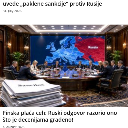
uvede „paklene sankcije“ protiv Rusije
31. July 2026.
Finska plaća ceh: Ruski odgovor razorio ono
što je decenijama građeno!
4. August 2026.