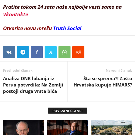
Pratite tokom 24 sata naše najbolje vesti samo na
Vkontakte
Otvorite novu mrežu
Truth Social
Prethodni članak
Naredni članak
Analiza DNK lobanja iz
Šta se sprema?! Zašto
Perua potvrdila: Na Zemlji
Hrvatska kupuje HIMARS?
postoji druga vrsta bića
POVEZANI ČLANCI