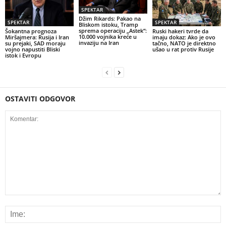
SPEKTAR
Džim Rikards: Pakao na
SPEKTAR
SPEKTAR
Bliskom istoku, Tramp
sprema operaciju „Astek“:
Šokantna prognoza
Ruski hakeri tvrde da
10.000 vojnika kreće u
Miršajmera: Rusija i Iran
imaju dokaz: Ako je ovo
invaziju na Iran
su prejaki, SAD moraju
tačno, NATO je direktno
vojno napustiti Bliski
ušao u rat protiv Rusije
istok i Evropu
OSTAVITI ODGOVOR