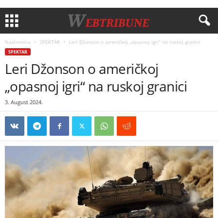
Naslovnica
SPEKTAR
Leri Džonson o američkoj „opasnoj igri“ na ruskoj granici
SPEKTAR
Leri Džonson o američkoj
„opasnoj igri“ na ruskoj granici
3. August 2024.