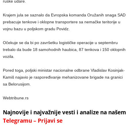
ruske udare.
Krajem jula se saznalo da Evropska komanda Oružanih snaga SAD
prebacuje tenkove i oklopne transportere sa nemačke teritorije u
vojnu bazu u poljskom gradu Povidz.
Očekuje se da bi po završetku logističke operacije u septembru
trebalo da bude 18 samohodnih haubica, 87 tenkova i 150 oklopnih
vozila.
Pored toga, poljski ministar nacionalne odbrane Vladislav Kosinjak-
Kamiš najavio je raspoređivanje mehanizovane brigade na granici
sa Belorusijom.
Webtribune.rs
Najnovije i najvažnije vesti i analize na našem
Telegramu – Prijavi se