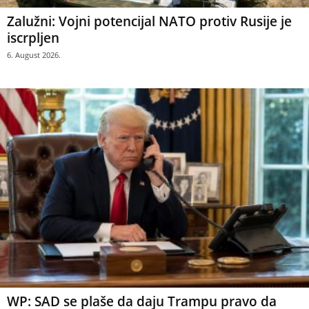
Zalužni: Vojni potencijal NATO protiv Rusije je
iscrpljen
6. August 2026.
WP: SAD se plaše da daju Trampu pravo da