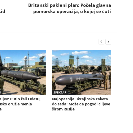
Britanski pakleni plan: Počela glavna
kid
pomorska operacija, o kojoj se ćuti
R
SPEKTAR
Kijev: Putin želi Odesu,
Najopasnija ukrajinska raketa
usko oružje menja
do sada: Može da pogodi ciljeve
e
širom Rusije