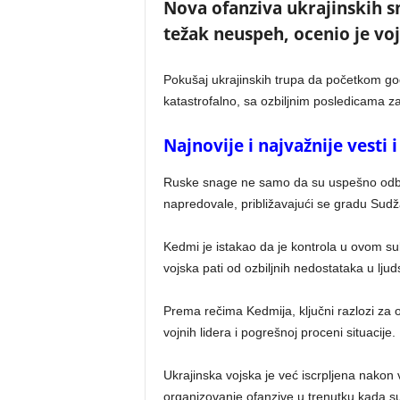
Nova ofanziva ukrajinskih sn
težak neuspeh, ocenio je voj
Pokušaj ukrajinskih trupa da početkom god
katastrofalno, sa ozbiljnim posledicama za u
Najnovije i najvažnije vesti
Ruske snage ne samo da su uspešno odbil
napredovale, približavajući se gradu Sudž
Kedmi je istakao da je kontrola u ovom su
vojska pati od ozbiljnih nedostataka u ljuds
Prema rečima Kedmija, ključni razlozi za 
vojnih lidera i pogrešnoj proceni situacije.
Ukrajinska vojska je već iscrpljena nakon
organizovanje ofanzive u trenutku kada su 