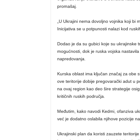
promašaj.
„U Ukrajini nema dovoljno vojnika koji bi 
Inicijativa se u potpunosti nalazi kod rusk
Dodao je da su gubici koje su ukrajinske t
mogućnosti, dok je ruska vojska nastavila 
napredovanja.
Kurska oblast ima ključan značaj za obe
ove teritorije dobije pregovarački adut u
na ovaj region kao deo šire strategije osi
kritičnih ruskih područja.
Međutim, kako navodi Kedmi, ofanziva ukraj
već je dodatno oslabila njihove pozicije na
Ukrajinski plan da koristi zauzete teritori