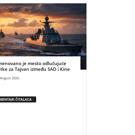
menovano je mesto odlučujuće
itke za Tajvan između SAD i Kine
 August 2026.
MENTARI ČITALACA