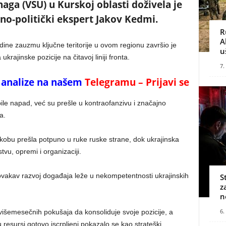
aga (VSU) u Kurskoj oblasti doživela je
no-politički ekspert Jakov Kedmi.
R
A
ine zauzmu ključne teritorije u ovom regionu završio je
u
krajinske pozicije na čitavoj liniji fronta.
7.
 i analize na našem
Telegramu – Prijavi se
e napad, već su prešle u kontraofanzivu i značajno
a.
kobu prešla potpuno u ruke ruske strane, dok ukrajinska
tvu, opremi i organizaciji.
ovakav razvoj događaja leže u nekompetentnosti ukrajinskih
S
z
n
6.
 višemesečnih pokušaja da konsoliduje svoje pozicije, a
resursi gotovo iscrpljeni pokazalo se kao strateški