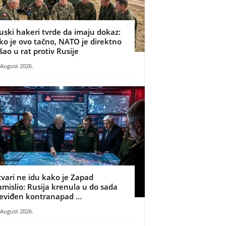
uski hakeri tvrde da imaju dokaz:
ko je ovo tačno, NATO je direktno
šao u rat protiv Rusije
 August 2026.
tvari ne idu kako je Zapad
amislio: Rusija krenula u do sada
eviđen kontranapad …
 August 2026.