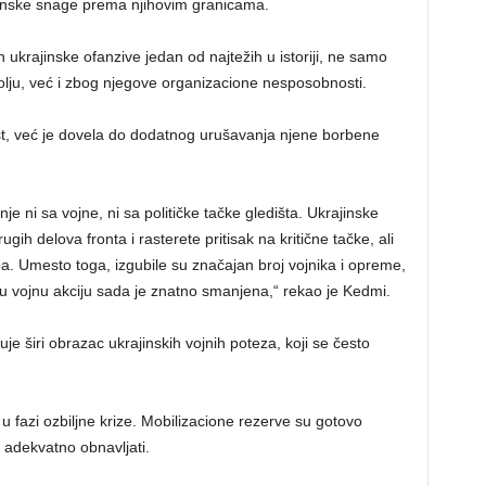
ajinske snage prema njihovim granicama.
ukrajinske ofanzive jedan od najtežih u istoriji, ne samo
olju, već i zbog njegove organizacione nesposobnosti.
ist, već je dovela do dodatnog urušavanja njene borbene
e ni sa vojne, ni sa političke tačke gledišta. Ukrajinske
h delova fronta i rasterete pritisak na kritične tačke, ali
pa. Umesto toga, izgubile su značajan broj vojnika i opreme,
nu vojnu akciju sada je znatno smanjena,“ rekao je Kedmi.
e širi obrazac ukrajinskih vojnih poteza, koji se često
 fazi ozbiljne krize. Mobilizacione rezerve su gotovo
 adekvatno obnavljati.