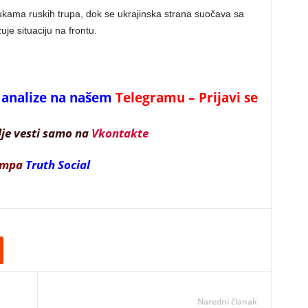
 rukama ruskih trupa, dok se ukrajinska strana suočava sa
je situaciju na frontu.
 i analize na našem
Telegramu – Prijavi se
lje vesti samo na
Vkontakte
ampa
Truth Social
Naredni članak