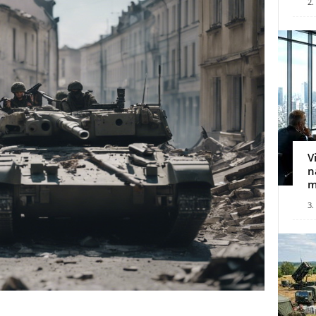
2.
V
n
m
3.