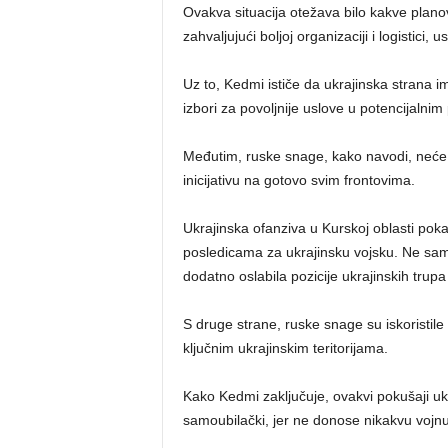
Ovakva situacija otežava bilo kakve plano
zahvaljujući boljoj organizaciji i logistici,
Uz to, Kedmi ističe da ukrajinska strana i
izbori za povoljnije uslove u potencijalni
Međutim, ruske snage, kako navodi, neće do
inicijativu na gotovo svim frontovima.
Ukrajinska ofanziva u Kurskoj oblasti poka
posledicama za ukrajinsku vojsku. Ne samo
dodatno oslabila pozicije ukrajinskih trupa n
S druge strane, ruske snage su iskoristile 
ključnim ukrajinskim teritorijama.
Kako Kedmi zaključuje, ovakvi pokušaji uk
samoubilački, jer ne donose nikakvu vojnu il