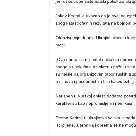
jer ruske trupe sistematski potiskuju ukr
Jakov Kedmi je ukazao da je ovaj neuspeh 
zbog katastrofalnih rezultata na bojnom p
Ofanziva nije donela Ukrajini nikakvu kor
moći.
„Ova operacija nije imala nikakvo opravdanj
snage su pokušale da skrenu pažnju sa drugi
su naišle na organizovan otpor ruskih tru
a njihova sposobnost za bilo kakvu ozbilj
Neuspeh u Kurskoj oblasti dodatno potvrđuj
karakterišu kao nepromišljeni i neefikasni.
Prema Kedmiju, ukrajinska vojska je sada u
iscrpljene, a tehnika i oprema se ne mogu