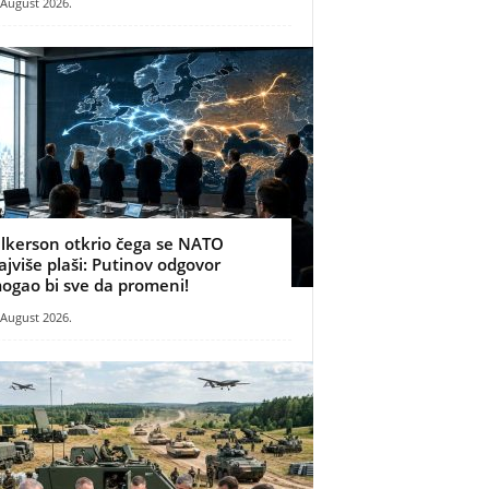
 August 2026.
ilkerson otkrio čega se NATO
ajviše plaši: Putinov odgovor
ogao bi sve da promeni!
 August 2026.