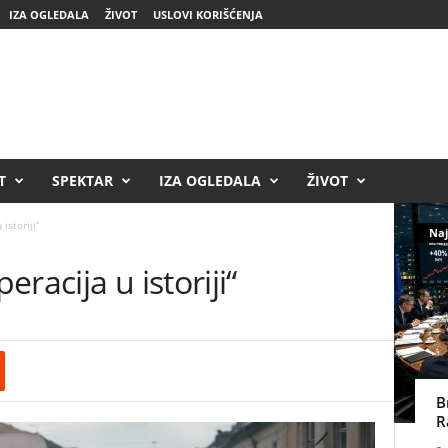
IZA OGLEDALA
ŽIVOT
USLOVI KORIŠĆENJA
T
SPEKTAR
IZA OGLEDALA
ŽIVOT
istoriji“
Naj
racija u istoriji“
B
R