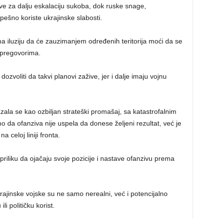
ve za dalju eskalaciju sukoba, dok ruske snage,
 uspešno koriste ukrajinske slabosti.
ma iluziju da će zauzimanjem određenih teritorija moći da se
m pregovorima.
zvoliti da takvi planovi zažive, jer i dalje imaju vojnu
zala se kao ozbiljan strateški promašaj, sa katastrofalnim
 da ofanziva nije uspela da donese željeni rezultat, već je
a celoj liniji fronta.
priliku da ojačaju svoje pozicije i nastave ofanzivu prema
rajinske vojske su ne samo nerealni, već i potencijalno
i političku korist.