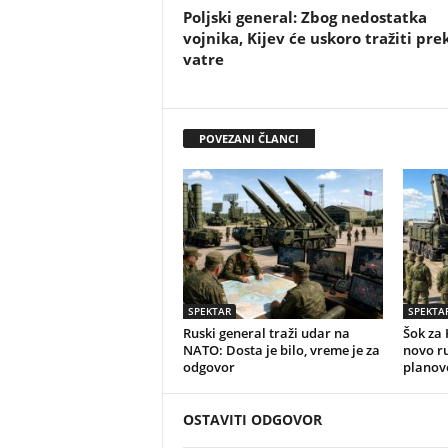
Poljski general: Zbog nedostatka
vojnika, Kijev će uskoro tražiti pre
vatre
POVEZANI ČLANCI
SPEKTAR
SPEKTA
Ruski general traži udar na
Šok za 
NATO: Dosta je bilo, vreme je za
novo r
odgovor
planov
OSTAVITI ODGOVOR