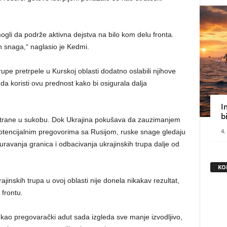
mogli da podrže aktivna dejstva na bilo kom delu fronta.
ih snaga,“ naglasio je Kedmi.
rupe pretrpele u Kurskoj oblasti dodatno oslabili njihove
da koristi ovu prednost kako bi osigurala dalja
I
b
 strane u sukobu. Dok Ukrajina pokušava da zauzimanjem
4.
 potencijalnim pregovorima sa Rusijom, ruske snage gledaju
guravanja granica i odbacivanja ukrajinskih trupa dalje od
KO
inskih trupa u ovoj oblasti nije donela nikakav rezultat,
 frontu.
je kao pregovarački adut sada izgleda sve manje izvodljivo,