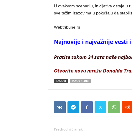
U ovakvom scenariju, inicijativa ostaje u
sve težim izazovima u pokušaju da stabilizu
Webtribune.rs
Najnovije i najvažnije vesti
Pratite tokom 24 sata naše najbo
Otvorite novu mrežu Donalda Tr
TAGOVI
JAKOV KEDMI
Prethodni članak