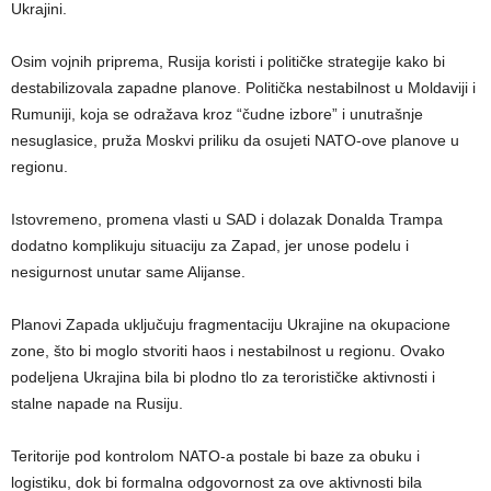
Ukrajini.
Osim vojnih priprema, Rusija koristi i političke strategije kako bi
destabilizovala zapadne planove. Politička nestabilnost u Moldaviji i
Rumuniji, koja se odražava kroz “čudne izbore” i unutrašnje
nesuglasice, pruža Moskvi priliku da osujeti NATO-ove planove u
regionu.
Istovremeno, promena vlasti u SAD i dolazak Donalda Trampa
dodatno komplikuju situaciju za Zapad, jer unose podelu i
nesigurnost unutar same Alijanse.
Planovi Zapada uključuju fragmentaciju Ukrajine na okupacione
zone, što bi moglo stvoriti haos i nestabilnost u regionu. Ovako
podeljena Ukrajina bila bi plodno tlo za terorističke aktivnosti i
stalne napade na Rusiju.
Teritorije pod kontrolom NATO-a postale bi baze za obuku i
logistiku, dok bi formalna odgovornost za ove aktivnosti bila