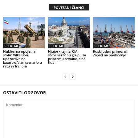
POVEZANI ČLANCI
SPEKTAR
SPEKTAR
SPEKTAR
Nuklearna opcija na
Njujork tajms: CIA
Ruski udari primorali
stolu: Vilkerson
stvorila radnu grupu za
Zapad na povlačenje
upozorava na
pripremu revolucije na
katastrofalan scenario u
Kubi
ratu sa Iranom
OSTAVITI ODGOVOR