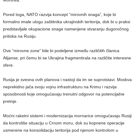
Montrea.
Pored toga, NATO razvija koncept “mirovnih snaga”, koje bi
formalno imale ulogu zaštitnika ukrajinskih teritorija, dok bi u praksi
predstavljale okupacione snage namenjene stvaranju dugoročnog
pritiska na Rusiju.
Ove “mirovne zone” bile bi podeljene između različitih članica
Alijanse, pri čemu bi se Ukrajina fragmentirala na različite interesne
sfere.
Rusija je svesna ovih planova i nastoji da im se suprotstavi. Moskva
neprekidno jača svoju vojnu infrastrukturu na Krimu i razvija
sposobnosti koje omogućavaju trenutni odgovor na potencijalne
pretnje.
Moćni raketni sistemi i modernizacija mornarice omogućavaju Rusiji
da kontroliše situaciju u Crnom moru, dok su kopnene operacije
usmerene na konsolidaciju teritorija pod njenom kontrolom u