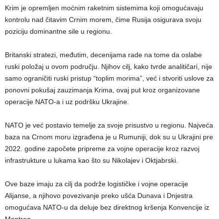
Krim je opremljen moćnim raketnim sistemima koji omogućavaju
kontrolu nad čitavim Crnim morem, čime Rusija osigurava svoju
poziciju dominantne sile u regionu.
Britanski stratezi, međutim, decenijama rade na tome da oslabe
ruski položaj u ovom području. Njihov cilj, kako tvrde analitičari, nije
samo ograničiti ruski pristup “toplim morima”, već i stvoriti uslove za
ponovni pokušaj zauzimanja Krima, ovaj put kroz organizovane
operacije NATO-a i uz podršku Ukrajine.
NATO je već postavio temelje za svoje prisustvo u regionu. Najveća
baza na Crnom moru izgrađena je u Rumuniji, dok su u Ukrajini pre
2022. godine započete pripreme za vojne operacije kroz razvoj
infrastrukture u lukama kao što su Nikolajev i Oktjabrski.
Ove baze imaju za cilj da podrže logističke i vojne operacije
Alijanse, a njihovo povezivanje preko ušća Dunava i Dnjestra
omogućava NATO-u da deluje bez direktnog kršenja Konvencije iz