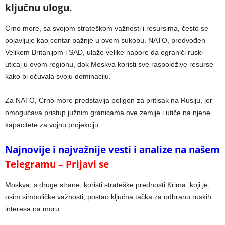
ključnu ulogu.
Crno more, sa svojom strateškom važnosti i resursima, često se
pojavljuje kao centar pažnje u ovom sukobu. NATO, predvođen
Velikom Britanijom i SAD, ulaže velike napore da ograniči ruski
uticaj u ovom regionu, dok Moskva koristi sve raspoložive resurse
kako bi očuvala svoju dominaciju.
Za NATO, Crno more predstavlja poligon za pritisak na Rusiju, jer
omogućava pristup južnim granicama ove zemlje i utiče na njene
kapacitete za vojnu projekciju.
Najnovije i najvažnije vesti i analize na našem
Telegramu – Prijavi se
Moskva, s druge strane, koristi strateške prednosti Krima, koji je,
osim simboličke važnosti, postao ključna tačka za odbranu ruskih
interesa na moru.