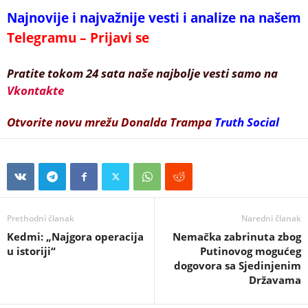
Najnovije i najvažnije vesti i analize na našem
Telegramu – Prijavi se
Pratite tokom 24 sata naše najbolje vesti samo na
Vkontakte
Otvorite novu mrežu Donalda Trampa
Truth Social
Prethodni članak
Naredni članak
Kedmi: „Najgora operacija
Nemačka zabrinuta zbog
u istoriji“
Putinovog mogućeg
dogovora sa Sjedinjenim
Državama