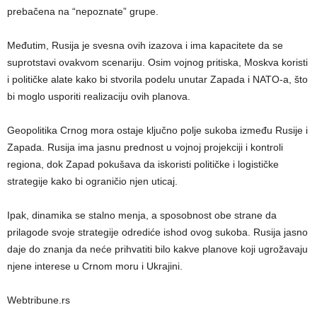
prebačena na “nepoznate” grupe.
Međutim, Rusija je svesna ovih izazova i ima kapacitete da se
suprotstavi ovakvom scenariju. Osim vojnog pritiska, Moskva koristi
i političke alate kako bi stvorila podelu unutar Zapada i NATO-a, što
bi moglo usporiti realizaciju ovih planova.
Geopolitika Crnog mora ostaje ključno polje sukoba između Rusije i
Zapada. Rusija ima jasnu prednost u vojnoj projekciji i kontroli
regiona, dok Zapad pokušava da iskoristi političke i logističke
strategije kako bi ograničio njen uticaj.
Ipak, dinamika se stalno menja, a sposobnost obe strane da
prilagode svoje strategije odrediće ishod ovog sukoba. Rusija jasno
daje do znanja da neće prihvatiti bilo kakve planove koji ugrožavaju
njene interese u Crnom moru i Ukrajini.
Webtribune.rs