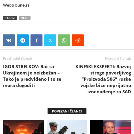
Webtribune.rs
TAGOVI
VESTI
Prethodni članak
Naredni članak
IGOR STRELKOV: Rat sa
KINESKI EKSPERTI: Razvoj
Ukrajinom je neizbežan –
strogo poverljivog
Tako je predviđeno i to se
“Proizvoda 506” ruske
mora dogoditi
vojske biće neprijatno
iznenađenje za SAD
POVEZANI ČLANCI