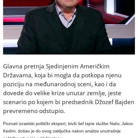
Glavna pretnja Sjedinjenim Američkim
Državama, koja bi mogla da potkopa njenu
poziciju na međunarodnoj sceni, kao i da
dovede do velike krize unutar zemlje, jeste
scenario po kojem bi predsednik Džozef Bajden
prevremeno odstupio.
Poznati izraelski politički ekspert, bivši šef tajne službe Nativ, Jakov
Kedmi, došao je do ovog zaključka nakon analize unutrašnje