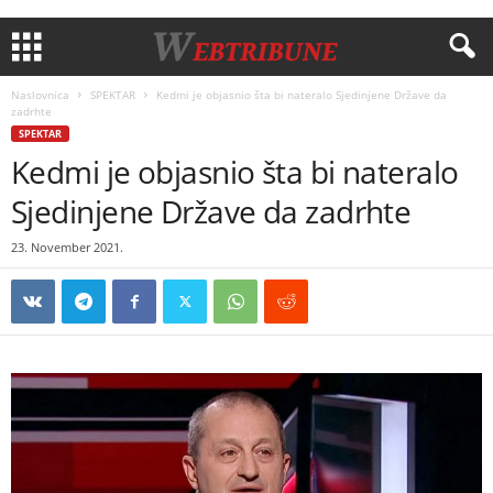
Naslovnica
SPEKTAR
Kedmi je objasnio šta bi nateralo Sjedinjene Države da
zadrhte
SPEKTAR
Kedmi je objasnio šta bi nateralo
Sjedinjene Države da zadrhte
23. November 2021.