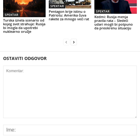
SPEKTAR
Pentagon krije istinu o
SPEKTAR
SPEKTAR
Patriotu: Amerika čuva
Kedmi: Rusija menja
rakete za mnogo veći rat
Turska iznela scenario od
pravila rata – Sledeći
kojeg svet strahuje: Rusija
udari mogli bi potpuno
bi mogla da upotrebi
da preokrenu situaciju
nuklearno oružje
OSTAVITI ODGOVOR