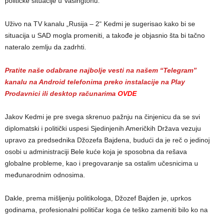
političke situacije u Vašingtonu.
Uživo na TV kanalu „Rusija – 2“ Kedmi je sugerisao kako bi se
situacija u SAD mogla promeniti, a takođe je objasnio šta bi tačno
nateralo zemlju da zadrhti.
Pratite naše odabrane najbolje vesti na našem “Telegram”
kanalu na Android telefonima preko instalacije na Play
Prodavnici ili desktop računarima
OVDE
Jakov Kedmi je pre svega skrenuo pažnju na činjenicu da se svi
diplomatski i politički uspesi Sjedinjenih Američkih Država vezuju
upravo za predsednika Džozefa Bajdena, budući da je reč o jedinoj
osobi u administraciji Bele kuće koja je sposobna da rešava
globalne probleme, kao i pregovaranje sa ostalim učesnicima u
međunarodnim odnosima.
Dakle, prema mišljenju politikologa, Džozef Bajden je, uprkos
godinama, profesionalni političar koga će teško zameniti bilo ko na