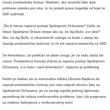
mestu predsednika države. Međutim, ako američki lider ipak
podnese ostavku pre roka, to će postati prava tragedija od koje će
SAD zadrhtati.
„Šta je danas najveća pretnja Sjedinjenim Državama? Zašto se
čitave Sjedinjene Države strepe ako se, ne daj Bože, ovo desi?
Ako, ne daj Bože, iz zdravstvenih razloga ne bude u stanju da
obavlja predsedničke dužnosti, to će biti najveća katastrofa za SAD.
Svi Amerikanci, svi političari se plaše ovoga, jer će tada zaista biti
užasa. Predsednica Kamala (Haris) je najveća pretnja Sjedinjenim
Državama, a to kažu i sami Amerikanci“, objasnio je politikolog.
Kedmi je istakao da će eventualna odluka Džozefa Bajdena da
napusti predsedničku funkciju pre roka odigrati okrutnu šalu sa
Sjedinjenim Državama, jer će zemlja izgubiti jedinog diplomatu
sposobnog da rešava međunarodne probleme, kao i da pregovara
sa rivalima Vašingtona u međunarodnoj areni