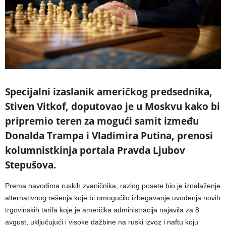
Specijalni izaslanik američkog predsednika,
Stiven Vitkof, doputovao je u Moskvu kako bi
pripremio teren za mogući samit između
Donalda Trampa i Vladimira Putina, prenosi
kolumnistkinja portala Pravda Ljubov
Stepušova.
Prema navodima ruskih zvaničnika, razlog posete bio je iznalaženje
alternativnog rešenja koje bi omogućilo izbegavanje uvođenja novih
trgovinskih tarifa koje je američka administracija najavila za 8.
avgust, uključujući i visoke dažbine na ruski izvoz i naftu koju