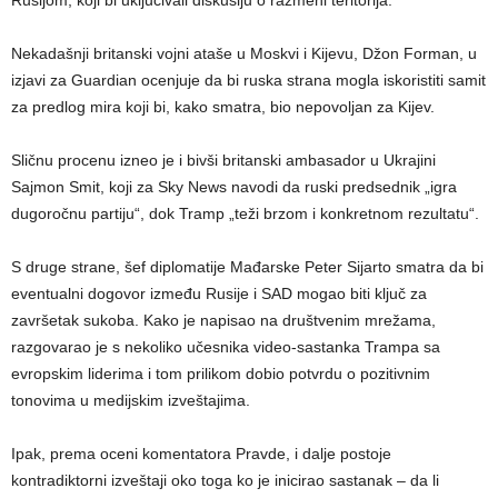
Rusijom, koji bi uključivali diskusiju o razmeni teritorija.
Nekadašnji britanski vojni ataše u Moskvi i Kijevu, Džon Forman, u
izjavi za Guardian ocenjuje da bi ruska strana mogla iskoristiti samit
za predlog mira koji bi, kako smatra, bio nepovoljan za Kijev.
Sličnu procenu izneo je i bivši britanski ambasador u Ukrajini
Sajmon Smit, koji za Sky News navodi da ruski predsednik „igra
dugoročnu partiju“, dok Tramp „teži brzom i konkretnom rezultatu“.
S druge strane, šef diplomatije Mađarske Peter Sijarto smatra da bi
eventualni dogovor između Rusije i SAD mogao biti ključ za
završetak sukoba. Kako je napisao na društvenim mrežama,
razgovarao je s nekoliko učesnika video-sastanka Trampa sa
evropskim liderima i tom prilikom dobio potvrdu o pozitivnim
tonovima u medijskim izveštajima.
Ipak, prema oceni komentatora Pravde, i dalje postoje
kontradiktorni izveštaji oko toga ko je inicirao sastanak – da li