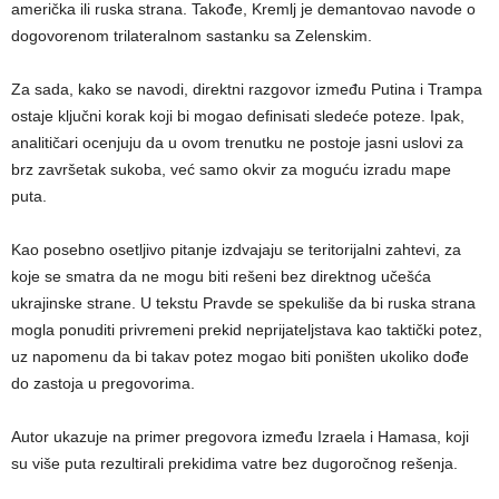
američka ili ruska strana. Takođe, Kremlj je demantovao navode o
dogovorenom trilateralnom sastanku sa Zelenskim.
Za sada, kako se navodi, direktni razgovor između Putina i Trampa
ostaje ključni korak koji bi mogao definisati sledeće poteze. Ipak,
analitičari ocenjuju da u ovom trenutku ne postoje jasni uslovi za
brz završetak sukoba, već samo okvir za moguću izradu mape
puta.
Kao posebno osetljivo pitanje izdvajaju se teritorijalni zahtevi, za
koje se smatra da ne mogu biti rešeni bez direktnog učešća
ukrajinske strane. U tekstu Pravde se spekuliše da bi ruska strana
mogla ponuditi privremeni prekid neprijateljstava kao taktički potez,
uz napomenu da bi takav potez mogao biti poništen ukoliko dođe
do zastoja u pregovorima.
Autor ukazuje na primer pregovora između Izraela i Hamasa, koji
su više puta rezultirali prekidima vatre bez dugoročnog rešenja.