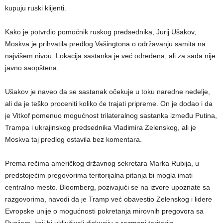
kupuju ruski klijenti.
Kako je potvrdio pomoćnik ruskog predsednika, Jurij Ušakov,
Moskva je prihvatila predlog Vašingtona o održavanju samita na
najvišem nivou. Lokacija sastanka je već određena, ali za sada nije
javno saopštena.
Ušakov je naveo da se sastanak očekuje u toku naredne nedelje,
ali da je teško proceniti koliko će trajati pripreme. On je dodao i da
je Vitkof pomenuo mogućnost trilateralnog sastanka između Putina,
Trampa i ukrajinskog predsednika Vladimira Zelenskog, ali je
Moskva taj predlog ostavila bez komentara.
Prema rečima američkog državnog sekretara Marka Rubija, u
predstojećim pregovorima teritorijalna pitanja bi mogla imati
centralno mesto. Bloomberg, pozivajući se na izvore upoznate sa
razgovorima, navodi da je Tramp već obavestio Zelenskog i lidere
Evropske unije o mogućnosti pokretanja mirovnih pregovora sa