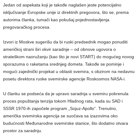
Jedan od aspekata koji je takođe naglašen jeste potencijalno
isključivanje Evropske unije iz direktnih pregovora, što se, prema
autorima članka, tumači kao pokušaj pojednostavljenja
pregovaračkog procesa.
Izvori iz Moskve sugerišu da bi ruski predsednik mogao ponuditi
američkoj strani širi okvir saradnje – od obnove ugovora o
strateškom naoružanju (kao što je novi START) do mogućeg novog
sporazuma o raketama srednjeg dometa. Takođe se pominje i
mogući zajednički projekat u oblasti svemira, s obzirom na nedavnu
posetu direktora ruske svemirske agencije Roskosmos NASA-i.
U članku se podseća da je upravo saradnja u svemiru pokrenula
proces popuštanja tenzija tokom Hladnog rata, kada su SAD i
SSSR 1970-ih započele program „Sojuz-Apollo“. Trenutno,
američka svemirska agencija se suočava sa izazovima oko
budućnosti Međunarodne svemirske stanice, što dodatno otvara
prostor za saradnju.