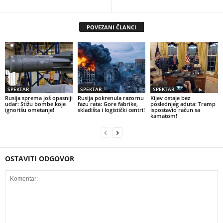
POVEZANI ČLANCI
SPEKTAR
SPEKTAR
SPEKTAR
Rusija sprema još opasniji
Rusija pokrenula razornu
Kijev ostaje bez
udar: Stižu bombe koje
fazu rata: Gore fabrike,
poslednjeg aduta: Tramp
ignorišu ometanje!
skladišta i logistički centri!
ispostavio račun sa
kamatom!
OSTAVITI ODGOVOR