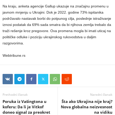
Na kraju, anketa agencije Gallup ukazuje na značajnu promenu u
javnom mnjenju u Ukrajini. Dok je 2022. godine 73% ispitanika
podržavalo nastavak borbi do potpunog cilja, poslednje istraživanje
iznosi podatak da 69% sada smatra da bi njihova zemlja trebalo da
traži rešenje kroz pregovore. Ova promena mogla bi imati uticaj na
političke odluke i poziciju ukrajinskog rukovodstva u daljim
razgovorima.
Webtribune.rs
Prethodni članak
Naredni članak
Poruka iz Vašingtona u
Šta ako Ukrajina nije kraj?
koferu: Da li je Vitkof
Nova globalna neizvesnost
doneo signal za preokret
na vidiku