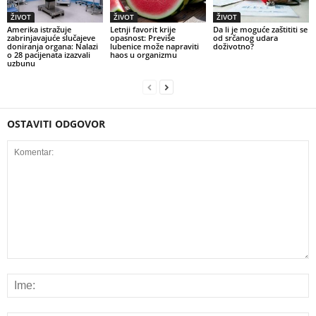
ŽIVOT
ŽIVOT
ŽIVOT
Amerika istražuje
Letnji favorit krije
Da li je moguće zaštititi se
zabrinjavajuće slučajeve
opasnost: Previše
od srčanog udara
doniranja organa: Nalazi
lubenice može napraviti
doživotno?
o 28 pacijenata izazvali
haos u organizmu
uzbunu
OSTAVITI ODGOVOR