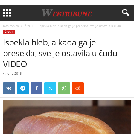
Naslovnica
ŽIVOT
Ispekla hleb, a kada ga je presekla, sve je ostavila u čudu...
ŽIVOT
Ispekla hleb, a kada ga je
presekla, sve je ostavila u čudu –
VIDEO
4. June 2016.