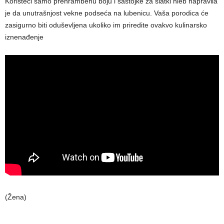
Koristeći samo prehrambenu boju i sastojke za slatki hleb napravila
je da unutrašnjost vekne podseća na lubenicu. Vaša porodica će
zasigurno biti oduševljena ukoliko im priredite ovakvo kulinarsko
iznenađenje
(Žena)