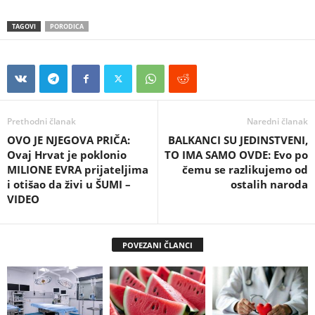
TAGOVI
PORODICA
Prethodni članak
Naredni članak
OVO JE NJEGOVA PRIČA:
BALKANCI SU JEDINSTVENI,
Ovaj Hrvat je poklonio
TO IMA SAMO OVDE: Evo po
MILIONE EVRA prijateljima
čemu se razlikujemo od
i otišao da živi u ŠUMI –
ostalih naroda
VIDEO
POVEZANI ČLANCI