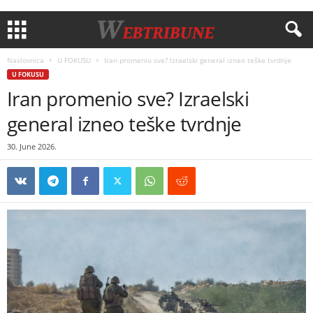
Naslovnica
U FOKUSU
Iran promenio sve? Izraelski general izneo teške tvrdnje
U FOKUSU
Iran promenio sve? Izraelski
general izneo teške tvrdnje
30. June 2026.