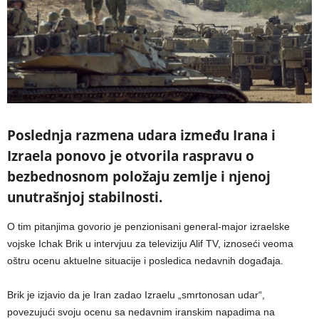
Poslednja razmena udara između Irana i
Izraela ponovo je otvorila raspravu o
bezbednosnom položaju zemlje i njenoj
unutrašnjoj stabilnosti.
O tim pitanjima govorio je penzionisani general-major izraelske
vojske Ichak Brik u intervjuu za televiziju Alif TV, iznoseći veoma
oštru ocenu aktuelne situacije i posledica nedavnih događaja.
Brik je izjavio da je Iran zadao Izraelu „smrtonosan udar“,
povezujući svoju ocenu sa nedavnim iranskim napadima na