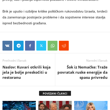
Brik je uputio i ozbiljne kritike političkom rukovodstvu Izraela, tvrdeći
da zanemaruje postojeće probleme i da sopstvene interese stavlja
ispred bezbednosti građana.
Prethodni članak
Naredni članak
Naslov: Kuvari otkrili koja
Šok iz Nemačke: Traže
jela je bolje preskočiti u
povratak ruske energije da
restoranu
spasu privredu
POVEZANI ČLANCI