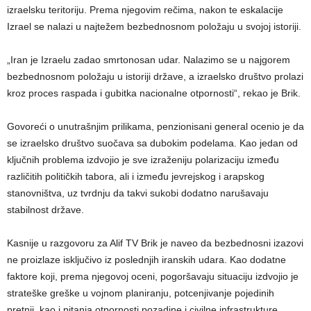
izraelsku teritoriju. Prema njegovim rečima, nakon te eskalacije
Izrael se nalazi u najtežem bezbednosnom položaju u svojoj istoriji.
„Iran je Izraelu zadao smrtonosan udar. Nalazimo se u najgorem
bezbednosnom položaju u istoriji države, a izraelsko društvo prolazi
kroz proces raspada i gubitka nacionalne otpornosti“, rekao je Brik.
Govoreći o unutrašnjim prilikama, penzionisani general ocenio je da
se izraelsko društvo suočava sa dubokim podelama. Kao jedan od
ključnih problema izdvojio je sve izraženiju polarizaciju između
različitih političkih tabora, ali i između jevrejskog i arapskog
stanovništva, uz tvrdnju da takvi sukobi dodatno narušavaju
stabilnost države.
Kasnije u razgovoru za Alif TV Brik je naveo da bezbednosni izazovi
ne proizlaze isključivo iz poslednjih iranskih udara. Kao dodatne
faktore koji, prema njegovoj oceni, pogoršavaju situaciju izdvojio je
strateške greške u vojnom planiranju, potcenjivanje pojedinih
pretnji, kao i pitanja otpornosti pozadine i civilne infrastrukture.