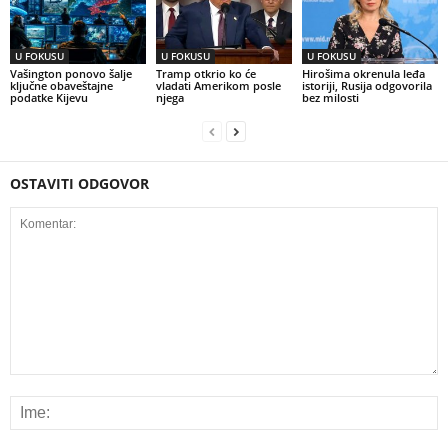
U FOKUSU
U FOKUSU
U FOKUSU
Vašington ponovo šalje
Tramp otkrio ko će
Hirošima okrenula leđa
ključne obaveštajne
vladati Amerikom posle
istoriji, Rusija odgovorila
podatke Kijevu
njega
bez milosti
OSTAVITI ODGOVOR