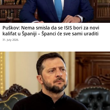
Puškov: Nema smisla da se ISIS bori za novi
kalifat u Španiji – Španci će sve sami uraditi
31. July 2026.