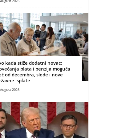
 August 2026.
vo kada stiže dodatni novac:
ovećanja plata i penzija moguća
eć od decembra, slede i nove
ržavne isplate
 August 2026.