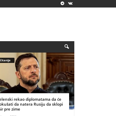
čitanije
elenski rekao diplomatama da će
okušati da natera Rusiju da sklopi
ir pre zime