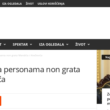
IZA OGLEDALA
ŽIVOT
USLOVI KORIŠĆENJA
T
SPEKTAR
IZA OGLEDALA
ŽIVOT
onama non grata Mandića i Kneževića
Naj
la personama non grata
ća
Z
p
m