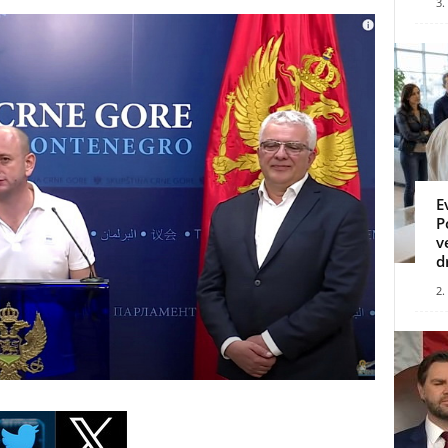
3.
E
P
v
d
2.