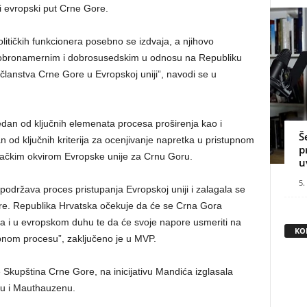
i evropski put Crne Gore.
itičkih funkcionera posebno se izdvaja, a njihovo
dobronamernim i dobrosusedskim u odnosu na Republiku
u članstva Crne Gore u Evropskoj uniji”, navodi se u
dan od ključnih elemenata procesa proširenja kao i
Š
dan od ključnih kriterija za ocenjivanje napretka u pristupnom
p
ačkim okvirom Evropske unije za Crnu Goru.
u
5.
održava proces pristupanja Evropskoj uniji i zalagala se
e. Republika Hrvatska očekuje da će se Crna Gora
a i u evropskom duhu te da će svoje napore usmeriti na
KO
upnom procesu”, zaključeno je u MVP.
 Skupština Crne Gore, na inicijativu Mandića izglasala
au i Mauthauzenu.