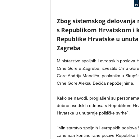
Zbog sistemskog delovanja 
s Republikom Hrvatskom i k
Republike Hrvatske u unutarn
Zagreba
Ministarstvo spoljnih i evropskih poslova
Crne Gore u Zagrebu, izvestilo Crnu Goru
Gore Andriju Mandića, poslanika u Skupšt
Crne Gore Aleksu Bečića nepoželjnima.
Kako se navodi, proglašeni su personama
dobrosusedskih odnosa s Republikom Hrva
Hrvatske u unutarnje političke svrhe”.
“Ministarstvo spoljnih i evropskih poslova 
zanemari kontinuirane pozive Republike Hr