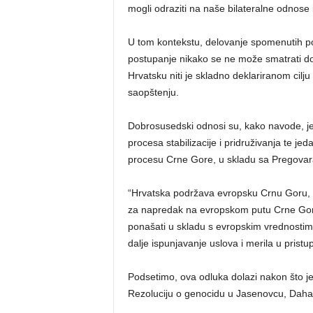
mogli odraziti na naše bilateralne odnose 
U tom kontekstu, delovanje spomenutih pol
postupanje nikako se ne može smatrati 
Hrvatsku niti je skladno deklariranom cilj
saopštenju.
Dobrosusedski odnosi su, kako navode, je
procesa stabilizacije i pridruživanja te je
procesu Crne Gore, u skladu sa Pregovar
“Hrvatska podržava evropsku Crnu Goru, p
za napredak na evropskom putu Crne Gor
ponašati u skladu s evropskim vrednostim
dalje ispunjavanje uslova i merila u prist
Podsetimo, ova odluka dolazi nakon što je
Rezoluciju o genocidu u Jasenovcu, Dah