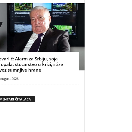
evarlić: Alarm za Srbiju, soja
ropala, stočarstvo u krizi, stiže
voz sumnjive hrane
 August 2026.
MENTARI ČITALACA