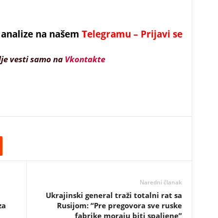
 i analize na našem
Telegramu – Prijavi se
lje vesti samo na
Vkontakte
Naredni članak
Ukrajinski general traži totalni rat sa
za
Rusijom: “Pre pregovora sve ruske
fabrike moraju biti spaljene”