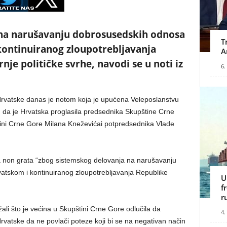
na narušavanju dobrosusedskih odnosa
T
ontinuiranog zloupotrebljavanja
A
je političke svrhe, navodi se u noti iz
6.
 Hrvatske danas je notom koja je upućena Veleposlanstvu
 da je Hrvatska proglasila predsednika Skupštine Crne
ini Crne Gore Milana Kneževićai potpredsednika Vlade
 non grata “zbog sistemskog delovanja na narušavanju
tskom i kontinuiranog zloupotrebljavanja Republike
U
f
r
žali što je većina u Skupštini Crne Gore odlučila da
4.
vatske da ne povlači poteze koji bi se na negativan način