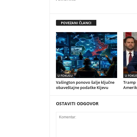
POVEZANI ČLANCI
U FOKUSU
U FOKU
Vašington ponovo šalje ključne
Tramp o
obaveštajne podatke Kijevu
Amerik
OSTAVITI ODGOVOR