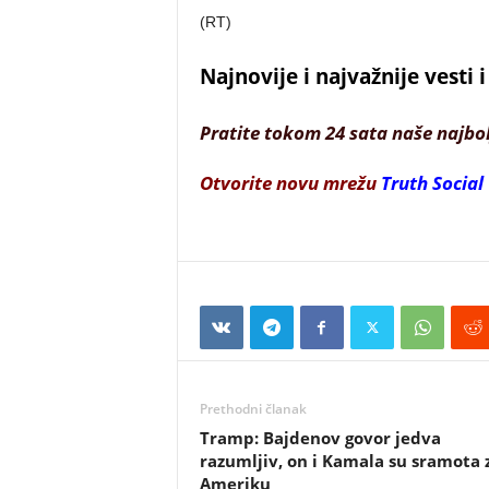
(RT)
Najnovije i najvažnije vesti
Pratite tokom 24 sata naše najbo
Otvorite novu mrežu
Truth Social
Prethodni članak
Tramp: Bajdenov govor jedva
razumljiv, on i Kamala su sramota 
Ameriku