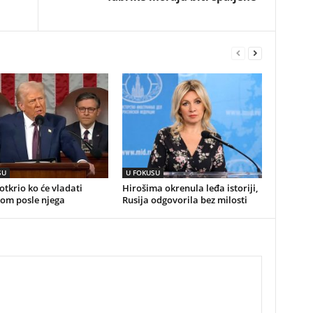
SU
U FOKUSU
tkrio ko će vladati
Hirošima okrenula leđa istoriji,
om posle njega
Rusija odgovorila bez milosti