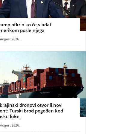
ramp otkrio ko će vladati
merikom posle njega
 August 2026.
krajinski dronovi otvorili novi
ront: Turski brod pogođen kod
uske luke!
 August 2026.