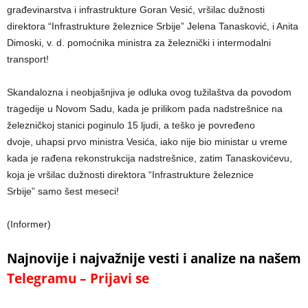
građevinarstva i infrastrukture Goran Vesić, vršilac dužnosti
direktora “Infrastrukture železnice Srbije” Jelena Tanasković, i Anita
Dimoski, v. d. pomoćnika ministra za železnički i intermodalni
transport!
Skandalozna i neobjašnjiva je odluka ovog tužilaštva da povodom
tragedije u Novom Sadu, kada je prilikom pada nadstrešnice na
železničkoj stanici poginulo 15 ljudi, a teško je povređeno
dvoje, uhapsi prvo ministra Vesića, iako nije bio ministar u vreme
kada je rađena rekonstrukcija nadstrešnice, zatim Tanaskovićevu,
koja je vršilac dužnosti direktora “Infrastrukture železnice
Srbije” samo šest meseci!
(Informer)
Najnovije i najvažnije vesti i analize na našem
Telegramu – Prijavi se