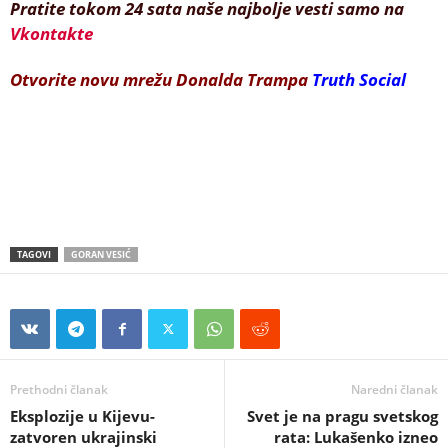
Pratite tokom 24 sata naše najbolje vesti samo na
Vkontakte
Otvorite novu mrežu Donalda Trampa
Truth Social
TAGOVI
GORAN VESIĆ
Prethodni članak
Naredni članak
Eksplozije u Kijevu-
Svet je na pragu svetskog
zatvoren ukrajinski
rata: Lukašenko izneo