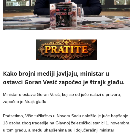
Kako brojni mediji javljaju, ministar u
ostavci Goran Vesić započeo je štrajk glađu.
Ministar u ostavci Goran Vesić, koji se od juče nalazi u pritvoru,
započeo je štrajk glađu.
Podsetimo, Više tužilaštvo u Novom Sadu naložilo je juče hapšenje
13 osoba zbog tragedije na Glavnoj železničkoj stanici 1. novembra
u tom gradu, a među uhapšenima su i dojučerašnji ministar