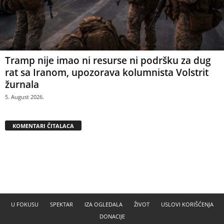
Tramp nije imao ni resurse ni podršku za dug
rat sa Iranom, upozorava kolumnista Volstrit
žurnala
5. August 2026.
KOMENTARI ČITALACA
U FOKUSU
SPEKTAR
IZA OGLEDALA
ŽIVOT
USLOVI KORIŠĆENJA
DONACIJE