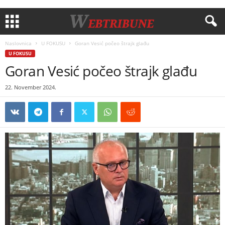
Naslovnica
U FOKUSU
Goran Vesić počeo štrajk glađu
U FOKUSU
Goran Vesić počeo štrajk glađu
22. November 2024.