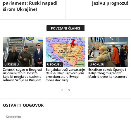
parlament: Ruski napadi
jezivu prognozu!
širom Ukrajine!
POVEZANI ČLANCI
U FOKUSU
U FOKUSU
U FOKUSU
Zelenski stigao u Beograd
Banjaluka traži zatvaranje
Eskalirao sukob Španije i
uz crveni tepih: Poseta
OHR-a: Najdugovečnijem
Italije zbog migranata:
koja bi mogla da uzdrma
protektoratu u Evropi
Madrid uveo kontramere
odnose Srbije sa Rusijom
mora doći kraj
OSTAVITI ODGOVOR