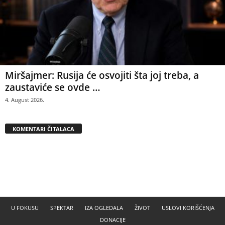
Miršajmer: Rusija će osvojiti šta joj treba, a
zaustaviće se ovde …
4. August 2026.
KOMENTARI ČITALACA
U FOKUSU
SPEKTAR
IZA OGLEDALA
ŽIVOT
USLOVI KORIŠĆENJA
DONACIJE