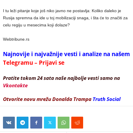
I tu leži pitanje koje još niko javno ne postavlja: Koliko daleko je
Rusija spremna da ide u toj mobilizaciji snaga, i šta će to značiti za
celu regiju u mesecima koji dolaze?
Webtribune.rs
Najnovije i najvažnije vesti i analize na našem
Telegramu – Prijavi se
Pratite tokom 24 sata naše najbolje vesti samo na
Vkontakte
Otvorite novu mrežu Donalda Trampa
Truth Social