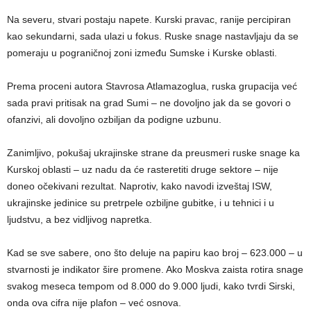
Na severu, stvari postaju napete. Kurski pravac, ranije percipiran
kao sekundarni, sada ulazi u fokus. Ruske snage nastavljaju da se
pomeraju u pograničnoj zoni između Sumske i Kurske oblasti.
Prema proceni autora Stavrosa Atlamazoglua, ruska grupacija već
sada pravi pritisak na grad Sumi – ne dovoljno jak da se govori o
ofanzivi, ali dovoljno ozbiljan da podigne uzbunu.
Zanimljivo, pokušaj ukrajinske strane da preusmeri ruske snage ka
Kurskoj oblasti – uz nadu da će rasteretiti druge sektore – nije
doneo očekivani rezultat. Naprotiv, kako navodi izveštaj ISW,
ukrajinske jedinice su pretrpele ozbiljne gubitke, i u tehnici i u
ljudstvu, a bez vidljivog napretka.
Kad se sve sabere, ono što deluje na papiru kao broj – 623.000 – u
stvarnosti je indikator šire promene. Ako Moskva zaista rotira snage
svakog meseca tempom od 8.000 do 9.000 ljudi, kako tvrdi Sirski,
onda ova cifra nije plafon – već osnova.