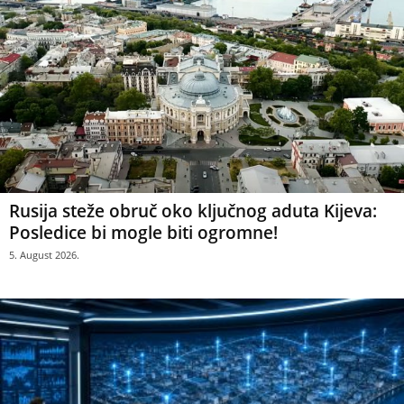
Rusija steže obruč oko ključnog aduta Kijeva:
Posledice bi mogle biti ogromne!
5. August 2026.