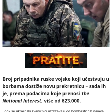
Broj pripadnika ruske vojske koji učestvuju u
borbama dostiže novu prekretnicu – sada ih
je, prema podacima koje prenosi
The
National Interest
, više od 623.000.
I dok se ukrajinski zvaničnici uzdržavaju od bombastičnih najava,