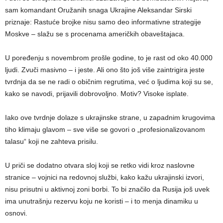
sam komandant Oružanih snaga Ukrajine Aleksandar Sirski
priznaje: Rastuće brojke nisu samo deo informativne strategije
Moskve – slažu se s procenama američkih obaveštajaca.
U poređenju s novembrom prošle godine, to je rast od oko 40.000
ljudi. Zvuči masivno – i jeste. Ali ono što još više zaintrigira jeste
tvrdnja da se ne radi o običnim regrutima, već o ljudima koji su se,
kako se navodi, prijavili dobrovoljno. Motiv? Visoke isplate.
Iako ove tvrdnje dolaze s ukrajinske strane, u zapadnim krugovima
tiho klimaju glavom – sve više se govori o „profesionalizovanom
talasu“ koji ne zahteva prisilu.
U priči se dodatno otvara sloj koji se retko vidi kroz naslovne
stranice – vojnici na redovnoj službi, kako kažu ukrajinski izvori,
nisu prisutni u aktivnoj zoni borbi. To bi značilo da Rusija još uvek
ima unutrašnju rezervu koju ne koristi – i to menja dinamiku u
osnovi.