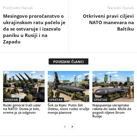
Prethodni članak
Naredni članak
Mesingovo proročanstvo o
Otkriveni pravi ciljevi
ukrajinskom ratu počelo je
NATO manevara na
da se ostvaruje i izazvalo
Baltiku
paniku u Rusiji i na
Zapadu
POVEZANI ČLANCI
SPEKTAR
SPEKTAR
SPEKTAR
Ruski general traži udar
Šok za Kijev: Putin želi
Najopasnija ukrajinska
na NATO: Dosta je bilo,
Odesu, novo rusko oružje
raketa do sada: Može da
vreme je za odgovor
menja planove
pogodi ciljeve širom
Rusije