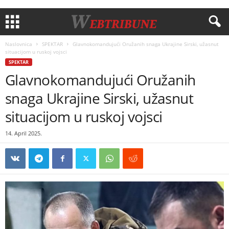
Naslovnica
SPEKTAR
Glavnokomandujući Oružanih snaga Ukrajine Sirski, užasnut
situacijom u ruskoj vojsci
SPEKTAR
Glavnokomandujući Oružanih
snaga Ukrajine Sirski, užasnut
situacijom u ruskoj vojsci
14. April 2025.