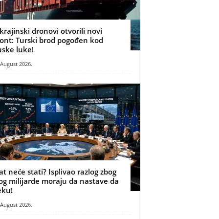
krajinski dronovi otvorili novi
ront: Turski brod pogođen kod
uske luke!
 August 2026.
at neće stati? Isplivao razlog zbog
og milijarde moraju da nastave da
eku!
 August 2026.