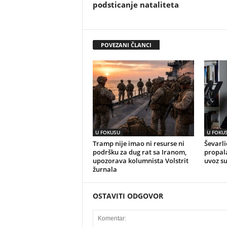
podsticanje nataliteta
POVEZANI ČLANCI
U FOKUSU
U FOKU
Tramp nije imao ni resurse ni
Ševarli
podršku za dug rat sa Iranom,
propala
upozorava kolumnista Volstrit
uvoz s
žurnala
OSTAVITI ODGOVOR