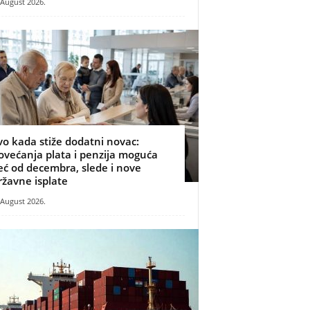
 August 2026.
vo kada stiže dodatni novac:
ovećanja plata i penzija moguća
eć od decembra, slede i nove
ržavne isplate
 August 2026.