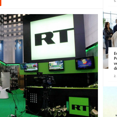
5.
E
P
v
d
2.