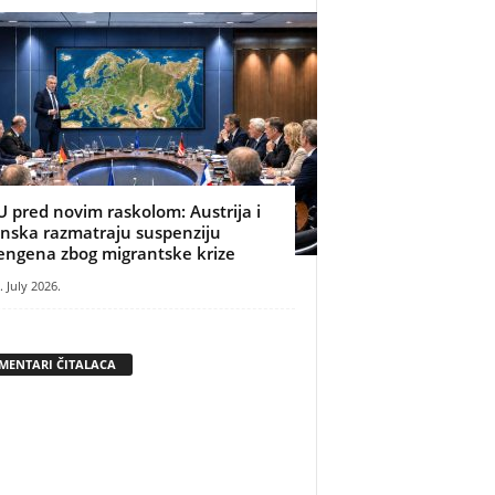
U pred novim raskolom: Austrija i
inska razmatraju suspenziju
engena zbog migrantske krize
. July 2026.
MENTARI ČITALACA