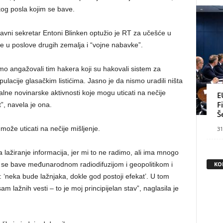
og posla kojim se bave.
vni sekretar Entoni Blinken optužio je RT za učešće u
 u poslove drugih zemalja i “vojne nabavke”.
mo angažovali tim hakera koji su hakovali sistem za
ipulacije glasačkim listićima. Jasno je da nismo uradili ništa
lne novinarske aktivnosti koje mogu uticati na nečije
E
F
”, navela je ona.
Š
ože uticati na nečije mišljenje.
31
lažiranje informacija, jer mi to ne radimo, ali ima mnogo
KO
e se bave međunarodnom radiodifuzijom i geopolitikom i
 ‘neka bude lažnjaka, dokle god postoji efekat’. U tom
 lažnih vesti – to je moj principijelan stav”, naglasila je