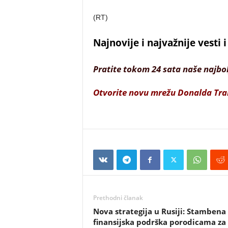
(RT)
Najnovije i najvažnije vesti
Pratite tokom 24 sata naše najbo
Otvorite novu mrežu Donalda Tr
Prethodni članak
Nova strategija u Rusiji: Stambena 
finansijska podrška porodicama za