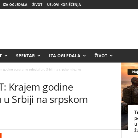
IZA OGLEDALA
ŽIVOT
USLOVI KORIŠĆENJA
T
SPEKTAR
IZA OGLEDALA
ŽIVOT
 godine otvaramo televiziju u Srbiji na srpskom jeziku
Naj
T: Krajem godine
u u Srbiji na srpskom
T
p
u
ž