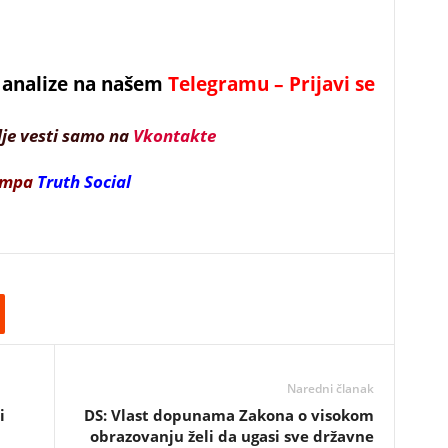
 i analize na našem
Telegramu – Prijavi se
lje vesti samo na
Vkontakte
ampa
Truth Social
Naredni članak
i
DS: Vlast dopunama Zakona o visokom
obrazovanju želi da ugasi sve državne