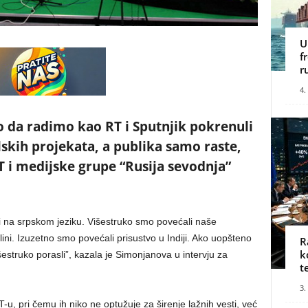
U
f
r
4.
 da radimo kao RT i Sputnjik pokrenuli
lskih projekata, a publika samo raste,
RT i medijske grupe “Rusija sevodnja”
ji na srpskom jeziku. Višestruko smo povećali naše
lini. Izuzetno smo povećali prisustvo u Indiji. Ako uopšteno
R
k
šestruko porasli”, kazala je Simonjanova u intervju za
t
3.
, pri čemu ih niko ne optužuje za širenje lažnih vesti, već