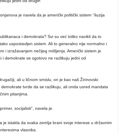
likuju jedni od drugih
anova je navela da je američki politički sistem “iluzija
likanaca i demokrata? Svi su već toliko navikli da to
ako uspostavljen sistem. Ali to generalno nije normalno i
 izražavanjem nečijeg mišljenja. Američki sistem je
i i demokrate se sgotovo ne razlikuju jedni od
ačiji, ali u ličnom smislu, on je kao naš Žirinovski
i demokrate tvrde da se razlikuju, ali onda usred mandata
čnim pitanjima.
rimer, socijalisti”, navela je.
a je istakla da svaka zemlja brani svoje interese u državnim
interesima vlasnika.