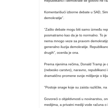
Republikanci i demokrate se gotovo ne raz
Komentarišući izborne debate u SAD, Simonj
demokratije”.
“Zašto debate mogu biti samo između repub
posmatramo kao da je to normalno. To je t
nema mnogo veze sa pravom demokratijom i
generalno iluzija demokratije. Republikanc
drugih”, ocenila je ona.
Prema njenima rečima, Donald Tramp je drug
(nebesko carstvo), naravno, republikanci 
dramatično promene svoje mišljenje o klju
“Postoje snage koje su zaista različite, na p
Govoreći o objektivnosti u novinarstvu, on
medijima, a privatni mediji vode računa o 