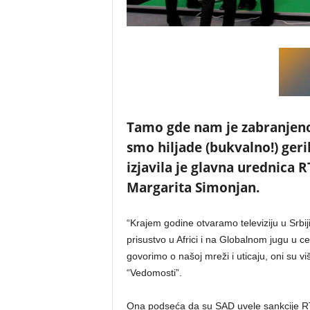
Tamo gde nam je zabranjeno
smo hiljade (bukvalno!) geri
izjavila je glavna urednica 
Margarita Simonjan.
“Krajem godine otvaramo televiziju u Srbi
prisustvo u Africi i na Globalnom jugu u ce
govorimo o našoj mreži i uticaju, oni su vi
“Vedomosti”.
Ona podseća da su SAD uvele sankcije RT-u