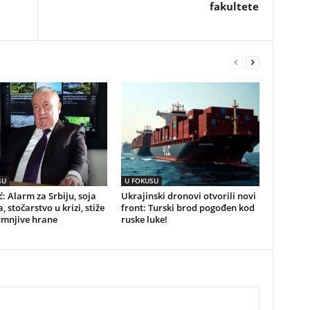
fakultete
SU
U FOKUSU
ć: Alarm za Srbiju, soja
Ukrajinski dronovi otvorili novi
, stočarstvo u krizi, stiže
front: Turski brod pogođen kod
umnjive hrane
ruske luke!