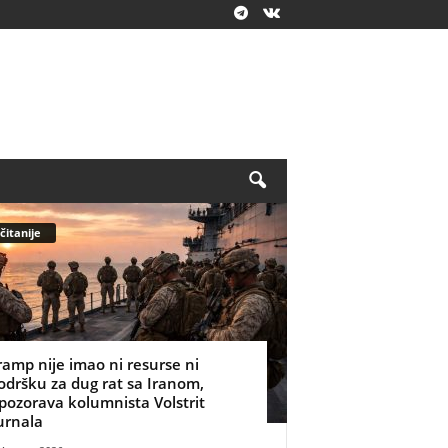
čitanije
ramp nije imao ni resurse ni
odršku za dug rat sa Iranom,
pozorava kolumnista Volstrit
urnala