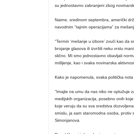
su jednostavno zabranjeni zbog novinarsk
Naime, sredinom septembra, američki drža
navodnim “tajnim operacijama” za mešanje
“Termin ‘mešanje u izbore’ zvuči kao da s
brojanje glasova ili izvršili neku vrstu man
slično. Mi smo jednostavno obavljali norma
mišljenje, kao i svaka novinarska aktivnost
Kako je napomenula, svaka politička nota m
“Imajte na umu da nas niko ne optužuje za 
medijskih organizacija, posebno onih koj
koje veruju da su sva sredstva dozvoljena:
smislu, ja sam staromodna osoba, protiv sam
Simonjanova.