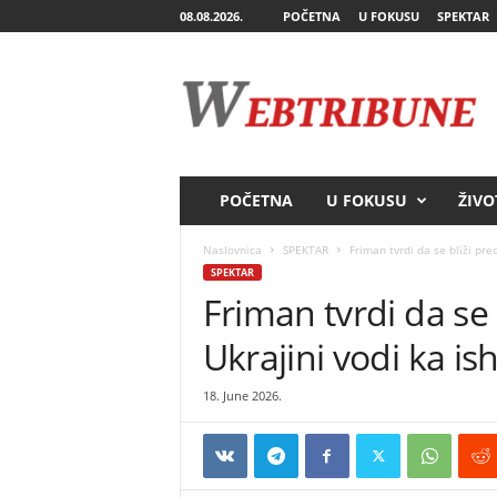
08.08.2026.
POČETNA
U FOKUSU
SPEKTAR
W
e
b
T
r
i
b
POČETNA
U FOKUSU
ŽIVO
u
n
Naslovnica
SPEKTAR
Friman tvrdi da se bliži preo
e
SPEKTAR
Friman tvrdi da se 
Ukrajini vodi ka is
18. June 2026.