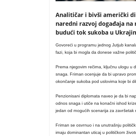
Analitičar i bivši američki 
naredni razvoj događaja na 
budući tok sukoba u Ukrajin
Govoreći u programu jednog Jutjub kanala,
fazi, koja bi mogla da donese važne politič
Prema njegovim rečima, ključnu ulogu u d
snaga. Friman ocenjuje da bi upravo prom
okončanje sukoba pod uslovima koje bi dik
Penzionisani diplomata naveo je da bi na
odnos snaga i utiče na konačni ishod kriz
jedan od mogućih scenarija za završetak r
Friman se osvrnuo i na unutrašnju političku
imaju dominantan uticaj u političkom živo