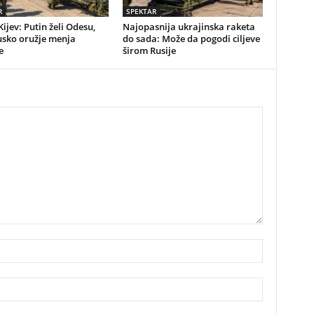
R
SPEKTAR
Kijev: Putin želi Odesu,
Najopasnija ukrajinska raketa
usko oružje menja
do sada: Može da pogodi ciljeve
e
širom Rusije