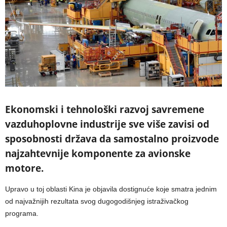
Ekonomski i tehnološki razvoj savremene
vazduhoplovne industrije sve više zavisi od
sposobnosti država da samostalno proizvode
najzahtevnije komponente za avionske
motore.
Upravo u toj oblasti Kina je objavila dostignuće koje smatra jednim
od najvažnijih rezultata svog dugogodišnjeg istraživačkog
programa.