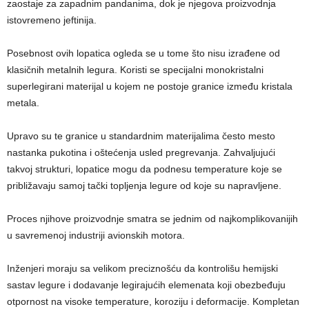
zaostaje za zapadnim pandanima, dok je njegova proizvodnja
istovremeno jeftinija.
Posebnost ovih lopatica ogleda se u tome što nisu izrađene od
klasičnih metalnih legura. Koristi se specijalni monokristalni
superlegirani materijal u kojem ne postoje granice između kristala
metala.
Upravo su te granice u standardnim materijalima često mesto
nastanka pukotina i oštećenja usled pregrevanja. Zahvaljujući
takvoj strukturi, lopatice mogu da podnesu temperature koje se
približavaju samoj tački topljenja legure od koje su napravljene.
Proces njihove proizvodnje smatra se jednim od najkomplikovanijih
u savremenoj industriji avionskih motora.
Inženjeri moraju sa velikom preciznošću da kontrolišu hemijski
sastav legure i dodavanje legirajućih elemenata koji obezbeđuju
otpornost na visoke temperature, koroziju i deformacije. Kompletan