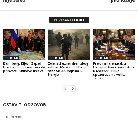
POVEZANI ČLANCI
SPEKTAR
SPEKTAR
SPEKTAR
Blumberg: Kijev i Zapad
Zelenski uznemiren zbog
Prelomni trenutak u
bi mogli biti primorani da
odluke Moskve: U Rusiju
Ukrajini: Amerikanci stižu
prihvate Putinove uslove
stiže 50.000 vojnika S.
u Moskvu, Piljko
Koreje
upozorava na veliku
zamku
OSTAVITI ODGOVOR