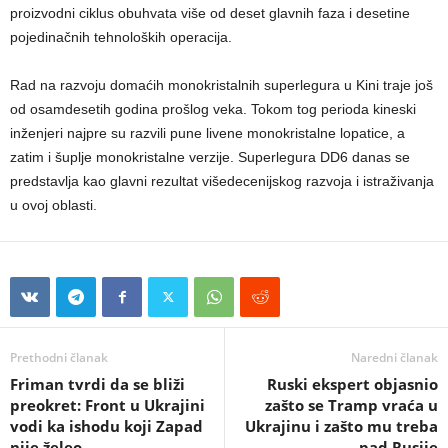
proizvodni ciklus obuhvata više od deset glavnih faza i desetine
pojedinačnih tehnoloških operacija.
Rad na razvoju domaćih monokristalnih superlegura u Kini traje još
od osamdesetih godina prošlog veka. Tokom tog perioda kineski
inženjeri najpre su razvili pune livene monokristalne lopatice, a
zatim i šuplje monokristalne verzije. Superlegura DD6 danas se
predstavlja kao glavni rezultat višedecenijskog razvoja i istraživanja
u ovoj oblasti.
Prethodni članak
Naredni članak
Friman tvrdi da se bliži
Ruski ekspert objasnio
preokret: Front u Ukrajini
zašto se Tramp vraća u
vodi ka ishodu koji Zapad
Ukrajinu i zašto mu treba
nije želeo
pad Rusije