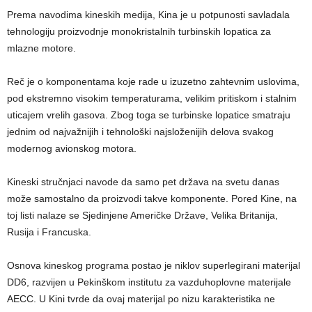
Prema navodima kineskih medija, Kina je u potpunosti savladala
tehnologiju proizvodnje monokristalnih turbinskih lopatica za
mlazne motore.
Reč je o komponentama koje rade u izuzetno zahtevnim uslovima,
pod ekstremno visokim temperaturama, velikim pritiskom i stalnim
uticajem vrelih gasova. Zbog toga se turbinske lopatice smatraju
jednim od najvažnijih i tehnološki najsloženijih delova svakog
modernog avionskog motora.
Kineski stručnjaci navode da samo pet država na svetu danas
može samostalno da proizvodi takve komponente. Pored Kine, na
toj listi nalaze se Sjedinjene Američke Države, Velika Britanija,
Rusija i Francuska.
Osnova kineskog programa postao je niklov superlegirani materijal
DD6, razvijen u Pekinškom institutu za vazduhoplovne materijale
AECC. U Kini tvrde da ovaj materijal po nizu karakteristika ne