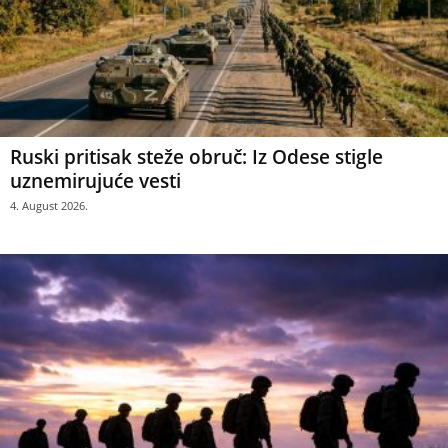
Ruski pritisak steže obruč: Iz Odese stigle
uznemirujuće vesti
4. August 2026.