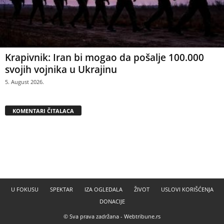
Krapivnik: Iran bi mogao da pošalje 100.000
svojih vojnika u Ukrajinu
5. August 2026.
KOMENTARI ČITALACA
U FOKUSU
SPEKTAR
IZA OGLEDALA
ŽIVOT
USLOVI KORIŠĆENJA
DONACIJE
© Sva prava zadržana -
Webtribune.rs