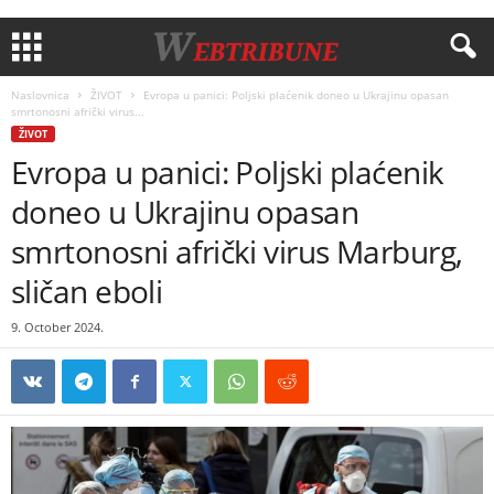
Naslovnica
ŽIVOT
Evropa u panici: Poljski plaćenik doneo u Ukrajinu opasan
smrtonosni afrički virus...
ŽIVOT
Evropa u panici: Poljski plaćenik
doneo u Ukrajinu opasan
smrtonosni afrički virus Marburg,
sličan eboli
9. October 2024.