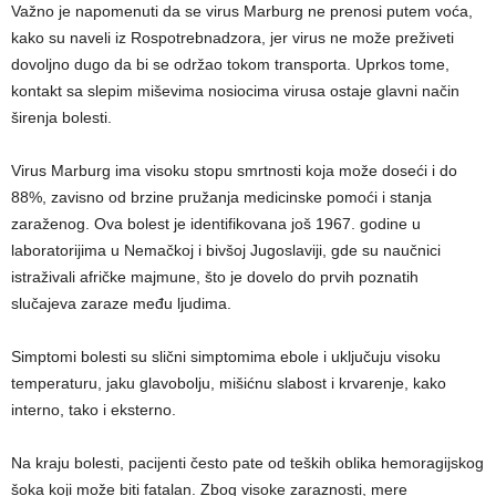
Važno je napomenuti da se virus Marburg ne prenosi putem voća,
kako su naveli iz Rospotrebnadzora, jer virus ne može preživeti
dovoljno dugo da bi se održao tokom transporta. Uprkos tome,
kontakt sa slepim miševima nosiocima virusa ostaje glavni način
širenja bolesti.
Virus Marburg ima visoku stopu smrtnosti koja može doseći i do
88%, zavisno od brzine pružanja medicinske pomoći i stanja
zaraženog. Ova bolest je identifikovana još 1967. godine u
laboratorijima u Nemačkoj i bivšoj Jugoslaviji, gde su naučnici
istraživali afričke majmune, što je dovelo do prvih poznatih
slučajeva zaraze među ljudima.
Simptomi bolesti su slični simptomima ebole i uključuju visoku
temperaturu, jaku glavobolju, mišićnu slabost i krvarenje, kako
interno, tako i eksterno.
Na kraju bolesti, pacijenti često pate od teških oblika hemoragijskog
šoka koji može biti fatalan. Zbog visoke zaraznosti, mere