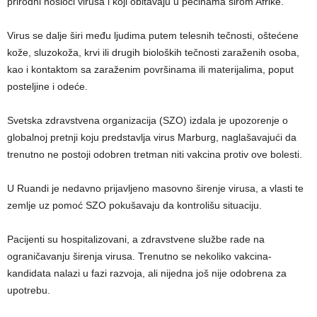
prirodni nosioci virusa i koji obitavaju u pećinama širom Afrike.
Virus se dalje širi među ljudima putem telesnih tečnosti, oštećene
kože, sluzokoža, krvi ili drugih bioloških tečnosti zaraženih osoba,
kao i kontaktom sa zaraženim površinama ili materijalima, poput
posteljine i odeće.
Svetska zdravstvena organizacija (SZO) izdala je upozorenje o
globalnoj pretnji koju predstavlja virus Marburg, naglašavajući da
trenutno ne postoji odobren tretman niti vakcina protiv ove bolesti.
U Ruandi je nedavno prijavljeno masovno širenje virusa, a vlasti te
zemlje uz pomoć SZO pokušavaju da kontrolišu situaciju.
Pacijenti su hospitalizovani, a zdravstvene službe rade na
ograničavanju širenja virusa. Trenutno se nekoliko vakcina-
kandidata nalazi u fazi razvoja, ali nijedna još nije odobrena za
upotrebu.