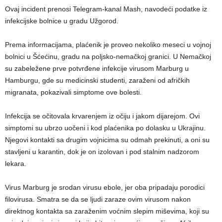
Ovaj incident prenosi Telegram-kanal Mash, navodeći podatke iz
infekcijske bolnice u gradu Užgorod.
Prema informacijama, plaćenik je proveo nekoliko meseci u vojnoj
bolnici u Šćećinu, gradu na poljsko-nemačkoj granici. U Nemačkoj
su zabeležene prve potvrđene infekcije virusom Marburg u
Hamburgu, gde su medicinski studenti, zaraženi od afričkih
migranata, pokazivali simptome ove bolesti.
Infekcija se očitovala krvarenjem iz očiju i jakom dijarejom. Ovi
simptomi su ubrzo uočeni i kod plaćenika po dolasku u Ukrajinu.
Njegovi kontakti sa drugim vojnicima su odmah prekinuti, a oni su
stavljeni u karantin, dok je on izolovan i pod stalnim nadzorom
lekara.
Virus Marburg je srodan virusu ebole, jer oba pripadaju porodici
filovirusa. Smatra se da se ljudi zaraze ovim virusom nakon
direktnog kontakta sa zaraženim voćnim slepim miševima, koji su