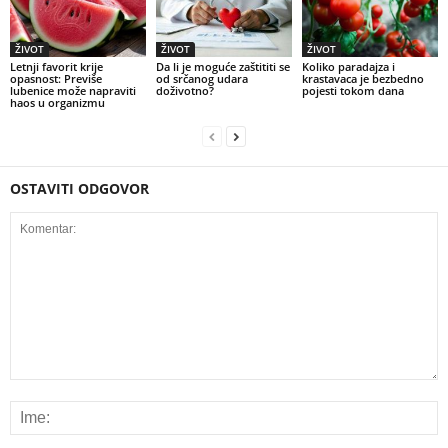
ŽIVOT
ŽIVOT
ŽIVOT
Letnji favorit krije
Da li je moguće zaštititi se
Koliko paradajza i
opasnost: Previše
od srčanog udara
krastavaca je bezbedno
lubenice može napraviti
doživotno?
pojesti tokom dana
haos u organizmu
OSTAVITI ODGOVOR