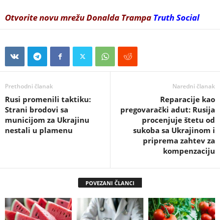
Otvorite novu mrežu Donalda Trampa
Truth Social
Prethodni članak
Naredni članak
Rusi promenili taktiku:
Reparacije kao
Strani brodovi sa
pregovarački adut: Rusija
municijom za Ukrajinu
procenjuje štetu od
nestali u plamenu
sukoba sa Ukrajinom i
priprema zahtev za
kompenzaciju
POVEZANI ČLANCI